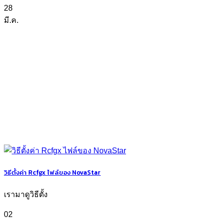
28
มี.ค.
วิธีตั้งค่า Rcfgx ไฟล์ของ NovaStar
เรามาดูวิธีตั้ง
02