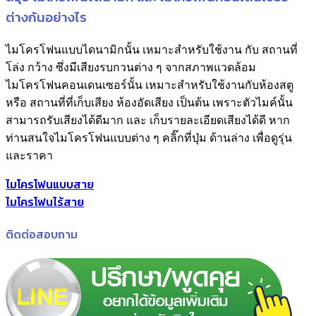
ต่างกันอย่างไร
ไมโครโฟนแบบไดนามิกนั้น เหมาะสำหรับใช้งาน กับ สถานที่
โล่ง กว้าง ซึ่งมีเสียงรบกวนต่าง ๆ จากสภาพแวดล้อม
ไมโครโฟนคอนเดนเซอร์นั้น เหมาะสำหรับใช้งานกับห้องสตู
หรือ สถานที่ที่เก็บเสียง ห้องอัดเสียง เป็นต้น เพราะตัวไมค์นั้น
สามารถรับเสียงได้ดีมาก และ เก็บรายละเอียดเสียงได้ดี หาก
ท่านสนใจไมโครโฟนแบบต่าง ๆ คลิ๊กที่ปุ่ม ด้านล่าง เพื่อดูรุ่น
และราคา
ไมโครโฟนแบบสาย
ไมโครโฟนไร้สาย
ติดต่อสอบถาม