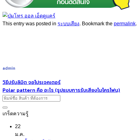
This entry was posted in
ระบบเสียง
. Bookmark the
permalink
.
admin
วิธีปรับลิมิต จอโปรเจคเตอร์
Polar pattern คือ อะไร (รูปแบบการรับเสียงไมโครโฟน)
เกร็ดความรู้
22
ม.ค.