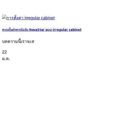
การตั้งค่าการ์ดรับ NovaStar แบบ irregular cabinet
บทความนี้เราจะส
22
ม.ค.