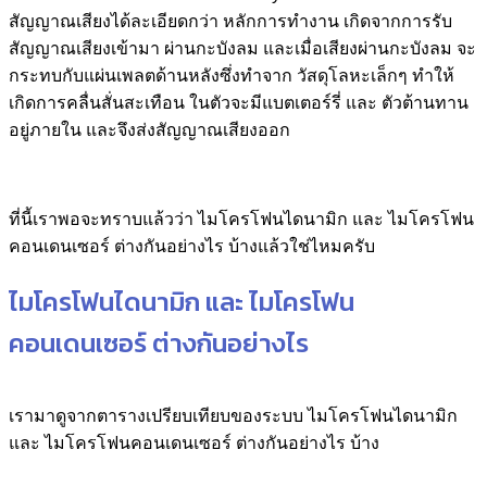
สัญญาณเสียงได้ละเอียดกว่า หลักการทำงาน เกิดจากการรับ
สัญญาณเสียงเข้ามา ผ่านกะบังลม และเมื่อเสียงผ่านกะบังลม จะ
กระทบกับแผ่นเพลตด้านหลังซึ่งทำจาก วัสดุโลหะเล็กๆ ทำให้
เกิดการคลื่นสั่นสะเทือน ในตัวจะมีแบตเตอร์รี่ และ ตัวต้านทาน
อยู่ภายใน และจึงส่งสัญญาณเสียงออก
ที่นี้เราพอจะทราบแล้วว่า ไมโครโฟนไดนามิก และ ไมโครโฟน
คอนเดนเซอร์ ต่างกันอย่างไร บ้างแล้วใช่ไหมครับ
ไมโครโฟนไดนามิก และ ไมโครโฟน
คอนเดนเซอร์ ต่างกันอย่างไร
เรามาดูจากตารางเปรียบเทียบของระบบ ไมโครโฟนไดนามิก
และ ไมโครโฟนคอนเดนเซอร์ ต่างกันอย่างไร บ้าง