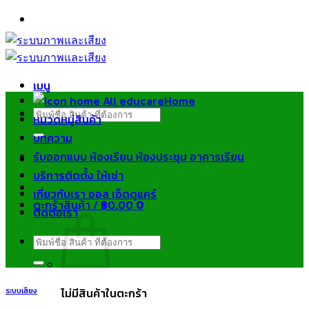
ข้าม
ไป
ยัง
เนื้อหา
เมนู
Home
ค้นหา:
หมวดหมู่สินค้า
บทความ
รับออกแบบ ห้องเรียน ห้องประชุม อาคารเรียน
บริการติดตั้ง ให้เช่า
เกี่ยวกับเรา ออล เอ็ดดูแคร์
ตะกร้าสินค้า /
฿
0.00
0
ติดต่อเรา
ค้นหา:
ระบบเสียง
ไม่มีสินค้าในตะกร้า