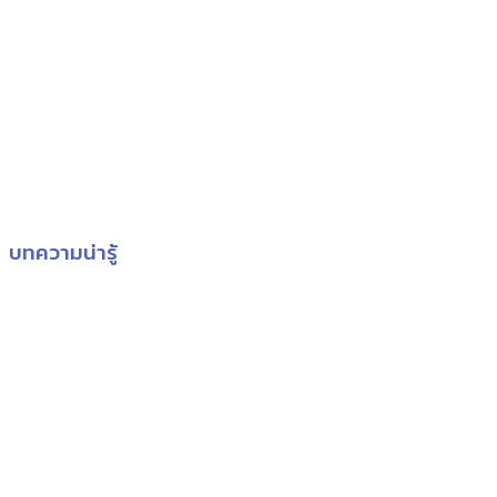
บทความน่ารู้