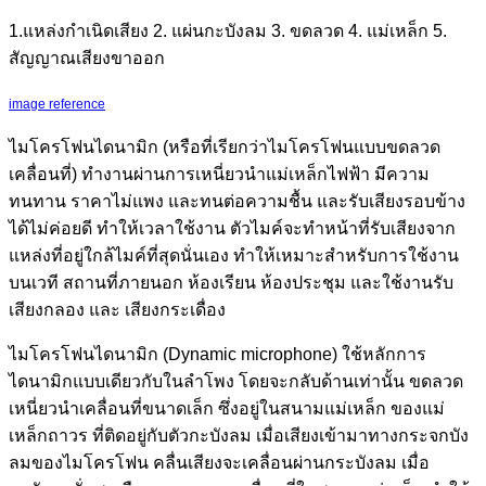
1.แหล่งกำเนิดเสียง 2. แผ่นกะบังลม 3. ขดลวด 4. แม่เหล็ก 5.
สัญญาณเสียงขาออก
image reference
ไมโครโฟนไดนามิก (หรือที่เรียกว่าไมโครโฟนแบบขดลวด
เคลื่อนที่) ทำงานผ่านการเหนี่ยวนำแม่เหล็กไฟฟ้า มีความ
ทนทาน ราคาไม่แพง และทนต่อความชื้น และรับเสียงรอบข้าง
ได้ไม่ค่อยดี ทำให้เวลาใช้งาน ตัวไมค์จะทำหน้าที่รับเสียงจาก
แหล่งที่อยู่ใกล้ไมค์ที่สุดนั่นเอง ทำให้เหมาะสำหรับการใช้งาน
บนเวที สถานที่ภายนอก ห้องเรียน ห้องประชุม และใช้งานรับ
เสียงกลอง และ เสียงกระเดื่อง
ไมโครโฟนไดนามิก (Dynamic microphone) ใช้หลักการ
ไดนามิกแบบเดียวกับในลำโพง โดยจะกลับด้านเท่านั้น ขดลวด
เหนี่ยวนำเคลื่อนที่ขนาดเล็ก ซึ่งอยู่ในสนามแม่เหล็ก ของแม่
เหล็กถาวร ที่ติดอยู่กับตัวกะบังลม เมื่อเสียงเข้ามาทางกระจกบัง
ลมของไมโครโฟน คลื่นเสียงจะเคลื่อนผ่านกระบังลม เมื่อ