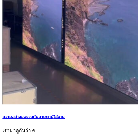
ความสว่างของจอกับสายตาผู้ใช้งาน
เรามาดูกันว่า ค