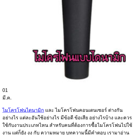
01
มี.ค.
ไมโครโฟนไดนามิก
และ ไมโครโฟนคอนเดนเซอร์ ต่างกัน
อย่างไร แต่ละอันใช้อย่างไร มีข้อดี ข้อเสีย อย่างไรบ้าง และควร
ใช้กับงานประเภทไหน สำหรับคนที่ต้องการซื้อไมโครโฟนไปใช้
งาน แต่ก็ยัง งง กับ ความหมาย บทความนี้มีคำตอบ เรามาอ่าน