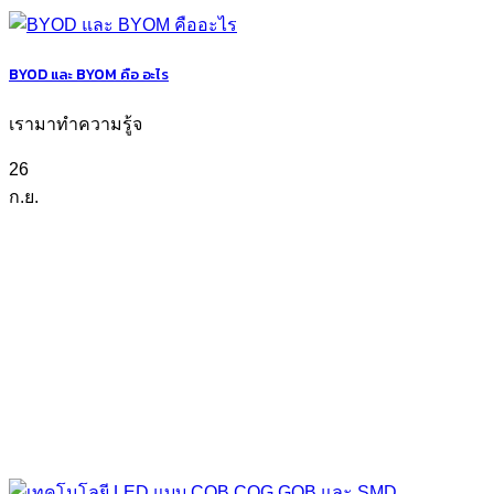
BYOD และ BYOM คือ อะไร
เรามาทำความรู้จ
26
ก.ย.