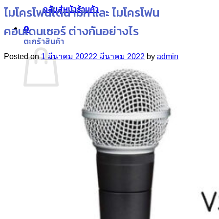
กลับสู่หน้าร้านค้า
ไมโครโฟนไดนามิก และ ไมโครโฟน
คอนเดนเซอร์ ต่างกันอย่างไร
0
ตะกร้าสินค้า
Posted on
1 มีนาคม 2022
2 มีนาคม 2022
by
admin
ไม่มีสินค้าในตะกร้า
กลับสู่หน้าร้านค้า