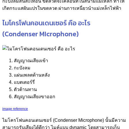
กะบังลมสั่นสะเทือน ขดลวดจะเคลื่อนที่ในสนามแม่เหล็ก ทำให้
เกิดกระแสผันแปรในขดลวด ผ่านการเหนี่ยวนำแม่เหล็กไฟฟ้า
ไมโครโฟนคอนเดนเซอร์ คือ อะไร
(Condenser MIcrophone)
สัญญาณเสียงเข้า
กะบังลม
แผ่นเพลตด้านหลัง
แบตเตอร์รี่
ตัวต้านทาน
สัญญาณเสียงขาออก
image reference
ไมโครโฟนคอนเดนเซอร์ (Condenser Microphone) นั้นมีความ
สามารถรับเสียงได้ดีกว่า ไมค์แบบ dynamic โดยสามารถเก็บ