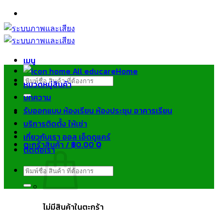
ข้าม
ไป
ยัง
เนื้อหา
เมนู
Home
ค้นหา:
หมวดหมู่สินค้า
บทความ
รับออกแบบ ห้องเรียน ห้องประชุม อาคารเรียน
บริการติดตั้ง ให้เช่า
เกี่ยวกับเรา ออล เอ็ดดูแคร์
ตะกร้าสินค้า /
฿
0.00
0
ติดต่อเรา
ค้นหา:
ไม่มีสินค้าในตะกร้า