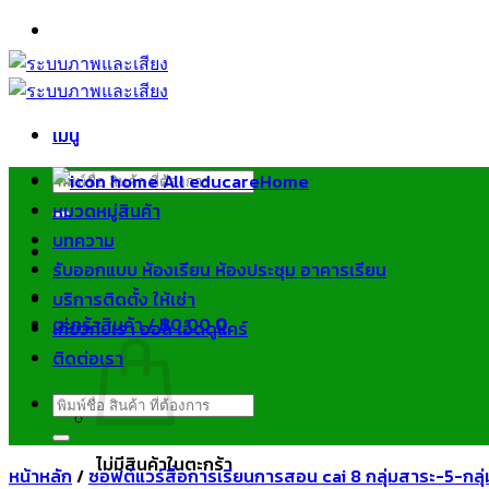
ข้าม
ไป
ยัง
เนื้อหา
เมนู
ค้นหา:
Home
หมวดหมู่สินค้า
บทความ
รับออกแบบ ห้องเรียน ห้องประชุม อาคารเรียน
บริการติดตั้ง ให้เช่า
ตะกร้าสินค้า /
฿
0.00
0
เกี่ยวกับเรา ออล เอ็ดดูแคร์
ติดต่อเรา
ค้นหา:
ไม่มีสินค้าในตะกร้า
หน้าหลัก
/
ซอฟต์แวร์สื่อการเรียนการสอน cai 8 กลุ่มสาระ-5-กลุ