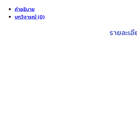
r
คำอธิบาย
฿
บทวิจารณ์ (0)
t
฿
รายละเอี