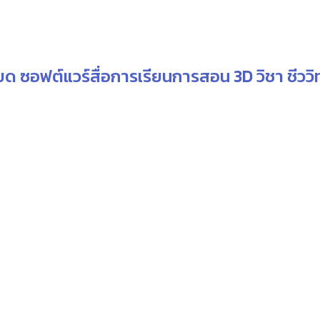
ange:
26,510.00
hrough
27,510.00
ยด ซอฟต์แวร์สื่อการเรียนการสอน 3D วิชา ชีวว