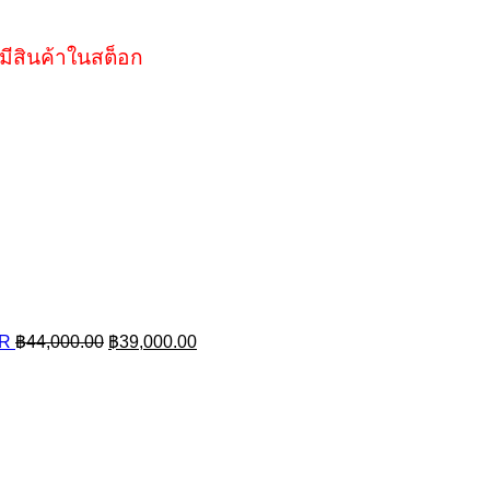
มีสินค้าในสต็อก
Original
Current
AR
฿
44,000.00
฿
39,000.00
price
price
was:
is:
฿44,000.00.
฿39,000.00.