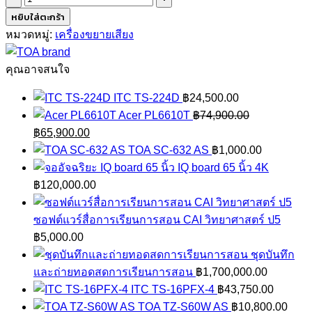
TOA
หยิบใส่ตะกร้า
A-
หมวดหมู่:
เครื่องขยายเสียง
3548D
ชิ้น
คุณอาจสนใจ
ITC TS-224D
฿
24,500.00
Acer PL6610T
฿
74,900.00
Original
Current
฿
65,900.00
price
price
TOA SC-632 AS
฿
1,000.00
was:
is:
IQ board 65 นิ้ว 4K
฿74,900.00.
฿65,900.00.
฿
120,000.00
ซอฟต์แวร์สื่อการเรียนการสอน CAI วิทยาศาสตร์ ป5
฿
5,000.00
ชุดบันทึก
และถ่ายทอดสดการเรียนการสอน
฿
1,700,000.00
ITC TS-16PFX-4
฿
43,750.00
TOA TZ-S60W AS
฿
10,800.00