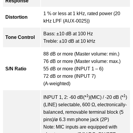
Response
1 % or less at 1 kHz, rated power (20
Distortion
kHz LPF (AUX-0025))
Bass: ±10 dB at 100 Hz
Tone Control
Treble: ±10 dB at 10 kHz
88 dB or more (Master volume: min.)
76 dB or more (Master volume: max.)
S/N Ratio
55 dB or more (INPUT 1 – 6)
72 dB or more (INPUT 7)
(A-weighted)
1
1
INPUT 1, 2: -60 dB(*
)(MIC) / -20 dB (*
)
(LINE) selectable, 600 Ω, electronically-
balanced, removable terminal block (5
pins)/ø 6.3 mm phone jack (2P)
Note: MIC inputs are equipped with