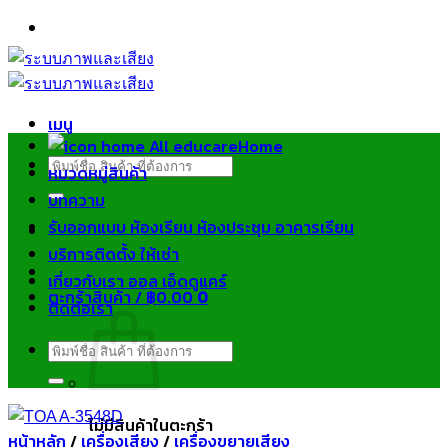
ข้าม
ไป
ยัง
เนื้อหา
เมนู
Home
ค้นหา:
หมวดหมู่สินค้า
บทความ
รับออกแบบ ห้องเรียน ห้องประชุม อาคารเรียน
บริการติดตั้ง ให้เช่า
เกี่ยวกับเรา ออล เอ็ดดูแคร์
ตะกร้าสินค้า /
฿
0.00
0
ติดต่อเรา
ค้นหา:
ไม่มีสินค้าในตะกร้า
หน้าหลัก
/
เครื่องเสียง
/
เครื่องขยายเสียง