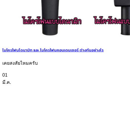
ไมโครโฟนไดนามิก และ ไมโครโฟนคอนเดนเซอร์ ต่างกันอย่างไร
เคยสงสัยไหมครับ
01
มี.ค.