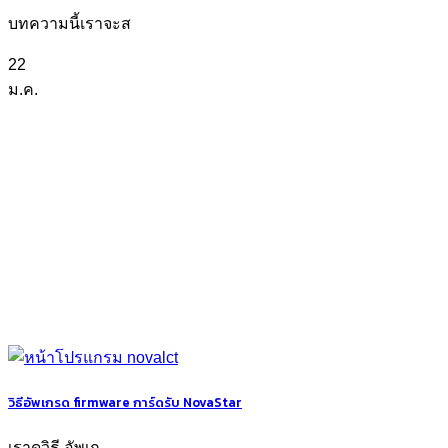
บทความนี้เราจะส
22
ม.ค.
วิธีอัพเกรด firmware การ์ดรับ NovaStar
เราดูวิธี อัพเก