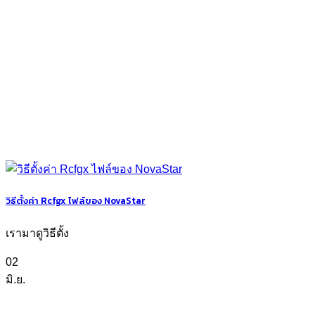
วิธีตั้งค่า Rcfgx ไฟล์ของ NovaStar
เรามาดูวิธีตั้ง
02
มิ.ย.