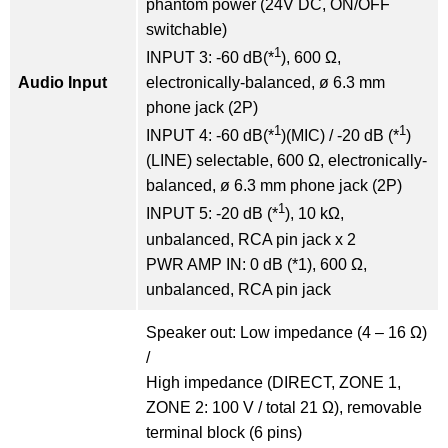
phantom power (24V DC, ON/OFF
switchable)
1
INPUT 3: -60 dB(*
), 600 Ω,
Audio Input
electronically-balanced, ø 6.3 mm
phone jack (2P)
1
1
INPUT 4: -60 dB(*
)(MIC) / -20 dB (*
)
(LINE) selectable, 600 Ω, electronically-
balanced, ø 6.3 mm phone jack (2P)
1
INPUT 5: -20 dB (*
), 10 kΩ,
unbalanced, RCA pin jack x 2
PWR AMP IN: 0 dB (*1), 600 Ω,
unbalanced, RCA pin jack
Speaker out: Low impedance (4 – 16 Ω)
/
High impedance (DIRECT, ZONE 1,
ZONE 2: 100 V / total 21 Ω), removable
terminal block (6 pins)