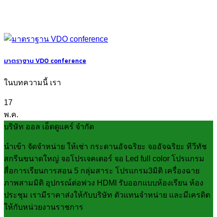
มาตราฐาน VDO conference
ในบทความนี้ เรา
17
พ.ค.
บริษัท ออล เอ็ดดูแคร์ จำกัด
นำเข้า จัดจำหน่าย ให้เช่า กระดานอัจฉริยะ จออัจฉริยะ ทีวีทัช
สกรีนขนาดใหญ่ จอโปรเจคเตอร์ จอ Led full color โปรแกรม
สื่อการเรียนการสอน 5 กลุ่มสาระ โปรแกรม3มิติ เครื่องฉาย
ภาพสามมิติ อุปกรณ์ต่อพ่วง HDMI รับออกแบบห้องเรียน ห้อง
ประชุม เรามีราคาส่งให้กับบริษัท ตัวแทนจำหน่าย และมีเครดิต
ให้กับหน่วยงานราชการ