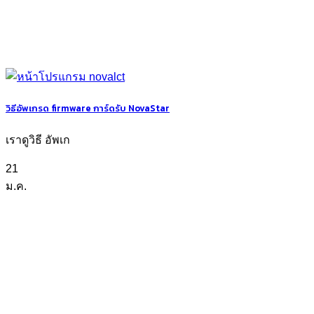
วิธีอัพเกรด firmware การ์ดรับ NovaStar
เราดูวิธี อัพเก
21
ม.ค.