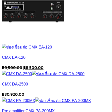
CMX EA-120
Original
Current
฿
9,500.00
฿
8,500.00
price
price
was:
is:
CMX DA-2500
฿9,500.00.
฿8,500.00.
฿
30,920.00
Pre amplifier CMX PA-200MX