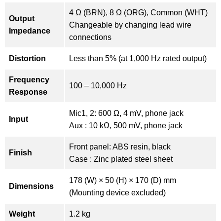
4 Ω (BRN), 8 Ω (ORG), Common (WHT)
Output
Changeable by changing lead wire
Impedance
connections
Distortion
Less than 5% (at 1,000 Hz rated output)
Frequency
100 – 10,000 Hz
Response
Mic1, 2: 600 Ω, 4 mV, phone jack
Input
Aux : 10 kΩ, 500 mV, phone jack
Front panel: ABS resin, black
Finish
Case : Zinc plated steel sheet
178 (W) × 50 (H) × 170 (D) mm
Dimensions
(Mounting device excluded)
Weight
1.2 kg