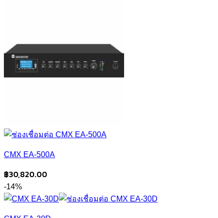
CMX EA-500A
฿
30,820.00
-14%