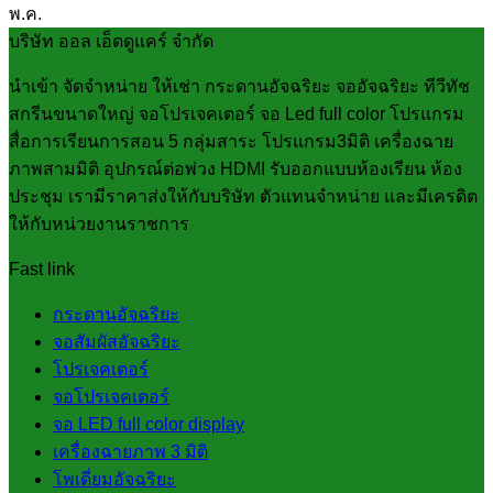
พ.ค.
บริษัท ออล เอ็ดดูแคร์ จำกัด
นำเข้า จัดจำหน่าย ให้เช่า กระดานอัจฉริยะ จออัจฉริยะ ทีวีทัช
สกรีนขนาดใหญ่ จอโปรเจคเตอร์ จอ Led full color โปรแกรม
สื่อการเรียนการสอน 5 กลุ่มสาระ โปรแกรม3มิติ เครื่องฉาย
ภาพสามมิติ อุปกรณ์ต่อพ่วง HDMI รับออกแบบห้องเรียน ห้อง
ประชุม เรามีราคาส่งให้กับบริษัท ตัวแทนจำหน่าย และมีเครดิต
ให้กับหน่วยงานราชการ
Fast link
กระดานอัจฉริยะ
จอสัมผัสอัจฉริยะ
โปรเจคเตอร์
จอโปรเจคเตอร์
จอ LED full color display
เครื่องฉายภาพ 3 มิติ
โพเดี่ยมอัจฉริยะ