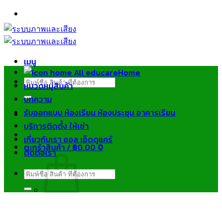
ข้าม
ไป
ยัง
เนื้อหา
เมนู
Home
ค้นหา:
หมวดหมู่สินค้า
บทความ
รับออกแบบ ห้องเรียน ห้องประชุม อาคารเรียน
บริการติดตั้ง ให้เช่า
เกี่ยวกับเรา ออล เอ็ดดูแคร์
ตะกร้าสินค้า /
฿
0.00
0
ติดต่อเรา
ค้นหา:
ไม่มีสินค้าในตะกร้า