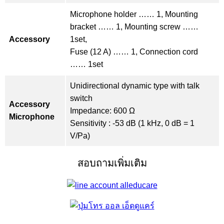
Microphone holder …… 1, Mounting
bracket …… 1, Mounting screw ……
Accessory
1set,
Fuse (12 A) …… 1, Connection cord
…… 1set
Unidirectional dynamic type with talk
switch
Accessory
Impedance: 600 Ω
Microphone
Sensitivity : -53 dB (1 kHz, 0 dB = 1
V/Pa)
สอบถามเพิ่มเติม