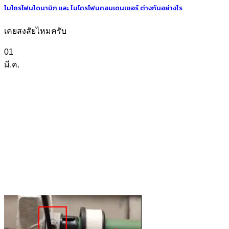
ไมโครโฟนไดนามิก และ ไมโครโฟนคอนเดนเซอร์ ต่างกันอย่างไร
เคยสงสัยไหมครับ
01
มี.ค.