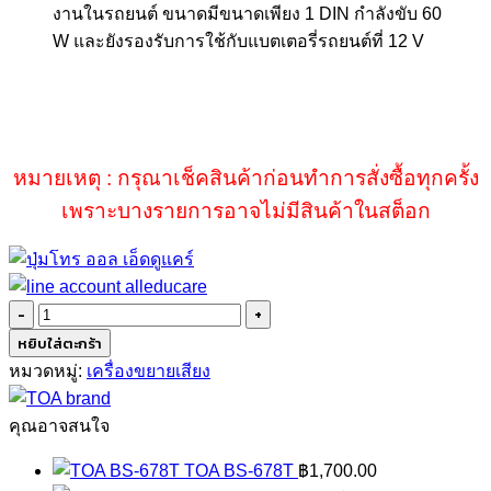
งานในรถยนต์ ขนาดมีขนาดเพียง
1 DIN
กำลังขับ 6
0
W
และยัง
รองรับการใช้กับแบตเตอรี่รถยนต์ที่
12 V
หมายเหตุ : กรุณาเช็คสินค้าก่อนทำการสั่งซื้อทุกครั้ง
เพราะบางรายการอาจไม่มีสินค้าในสต็อก
จำนวน
TOA
หยิบใส่ตะกร้า
CA-
หมวดหมู่:
เครื่องขยายเสียง
160
ชิ้น
คุณอาจสนใจ
TOA BS-678T
฿
1,700.00