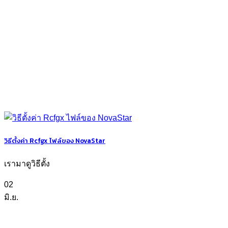
วิธีตั้งค่า Rcfgx ไฟล์ของ NovaStar
เรามาดูวิธีตั้ง
02
มิ.ย.