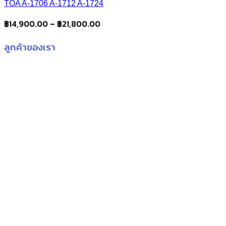
TOA A-1706 A-1712 A-1724
Price
฿
14,900.00
–
฿
21,800.00
range:
ลูกค้าของเรา
฿14,900.00
through
฿21,800.00