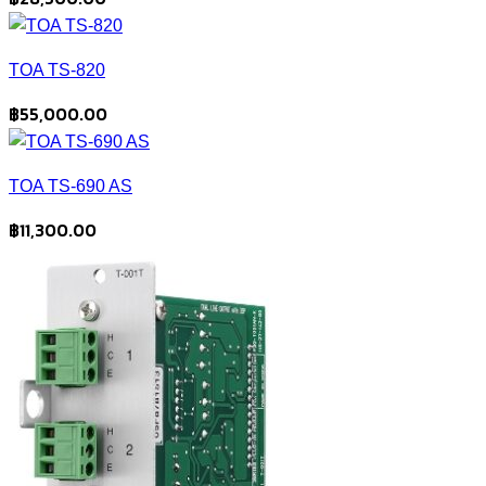
TOA TS-820
฿
55,000.00
TOA TS-690 AS
฿
11,300.00