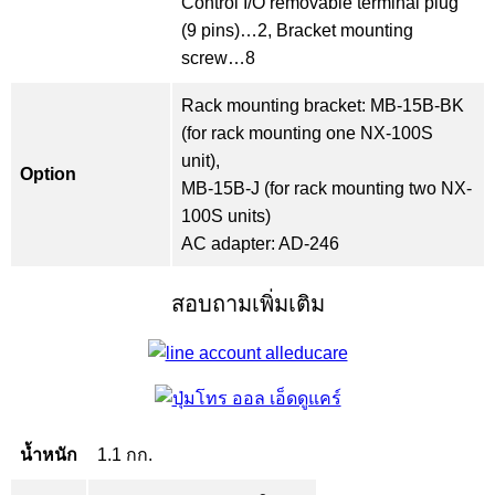
Control I/O removable terminal plug
(9 pins)…2, Bracket mounting
screw…8
Rack mounting bracket: MB-15B-BK
(for rack mounting one NX-100S
unit),
Option
MB-15B-J (for rack mounting two NX-
100S units)
AC adapter: AD-246
สอบถามเพิ่มเติม
น้ำหนัก
1.1 กก.