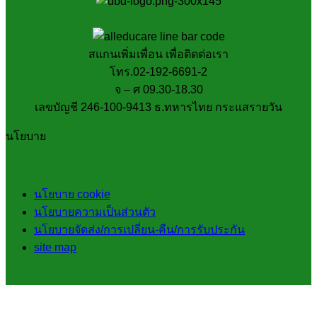
สแกนเพิ่มเพื่อน เพื่อติดต่อเรา
โทร.02-192-6691-2
จ – ศ 09.30-18.30
เลขบัญชี 246-100-9413 ธ.ทหารไทย กระแสรายวัน
นโยบาย
นโยบาย cookie
นโยบายความเป็นส่วนตัว
นโยบายจัดส่ง/การเปลี่ยน-คืน/การรับประกัน
site map
V