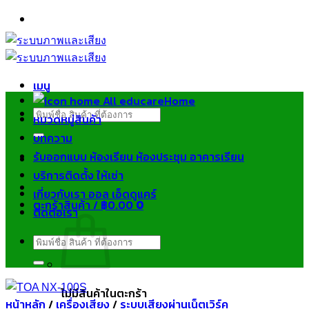
ข้าม
ไป
ยัง
เนื้อหา
เมนู
Home
ค้นหา:
หมวดหมู่สินค้า
บทความ
รับออกแบบ ห้องเรียน ห้องประชุม อาคารเรียน
บริการติดตั้ง ให้เช่า
เกี่ยวกับเรา ออล เอ็ดดูแคร์
ตะกร้าสินค้า /
฿
0.00
0
ติดต่อเรา
ค้นหา:
ไม่มีสินค้าในตะกร้า
หน้าหลัก
/
เครื่องเสียง
/
ระบบเสียงผ่านเน็ตเวิร์ค