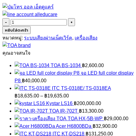
จำนวน
TOA
หยิบใส่ตะกร้า
NX-
หมวดหมู่:
ระบบเสียงผ่านเน็ตเวิร์ค
,
เครื่องเสียง
100S
ชิ้น
คุณอาจสนใจ
TOA BS-1034
฿
2,600.00
จอ LED full color display
P8
฿
40,000.00
ITC TS-0318E/ TS-0318EA
Price
฿
18,635.00
–
฿
19,635.00
range:
Kystar LS16
฿
200,000.00
฿18,635.00
TOA IR-702T
฿
13,300.00
through
TOA HX-5B-WP
฿
29,000.00
฿19,635.00
Acer H6800BDa
฿
32,900.00
ITC KT-DS218
฿
131,250.00