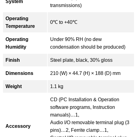
System
transmissions)
Operating
0℃ to +40℃
Temperature
Operating
Under 90% RH (no dew
Humidity
condensation should be produced)
Finish
Steel plate, black, 30% gloss
Dimensions
210 (W) × 44.7 (H) × 188 (D) mm
Weight
1.1 kg
CD (PC Installation & Operation
software programs, Instruction
manuals)…1,
Audio I/O removable terminal plug (3
Accessory
pins)…2, Ferrite clamp…1,