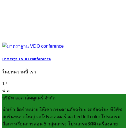
มาตราฐาน VDO conference
ในบทความนี้ เรา
17
พ.ค.
บริษัท ออล เอ็ดดูแคร์ จำกัด
นำเข้า จัดจำหน่าย ให้เช่า กระดานอัจฉริยะ จออัจฉริยะ ทีวีทัช
สกรีนขนาดใหญ่ จอโปรเจคเตอร์ จอ Led full color โปรแกรม
สื่อการเรียนการสอน 5 กลุ่มสาระ โปรแกรม3มิติ เครื่องฉาย