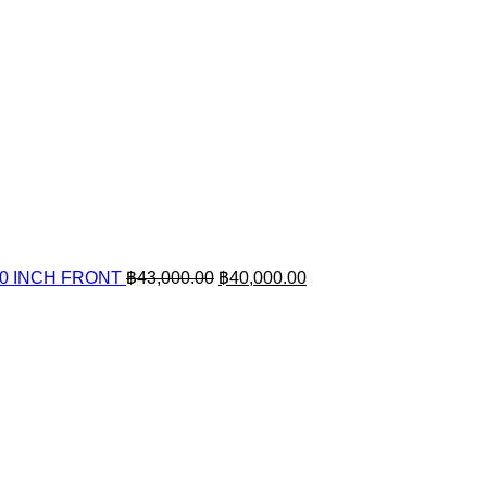
Original
Current
80 INCH FRONT
฿
43,000.00
฿
40,000.00
price
price
was:
is:
฿43,000.00.
฿40,000.00.