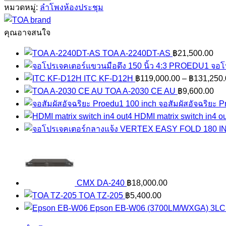
PJ-
หมวดหมู่:
ลำโพงห้องประชุม
64
ชิ้น
คุณอาจสนใจ
TOA A-2240DT-AS
฿
21,500.00
จอโ
ITC KF-D12H
฿
119,000.00
–
฿
131,250.
TOA A-2030 CE AU
฿
9,600.00
จอสัมผัสอัจฉริยะ 
HDMI matrix switch in4 ou
CMX DA-240
฿
18,000.00
TOA TZ-205
฿
5,400.00
Epson EB-W06 (3700LM/WXGA) 3LCD