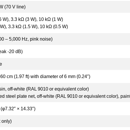
W (70 V line)
(6 W), 3.3 kΩ (3 W), 10 kΩ (1 W)
 W), 3.3 kΩ (1.5 W), 10 kΩ (0.5 W)
00 – 5,000 Hz, pink noise)
eak -20 dB)
e
60 cm (1.97 ft) with diameter of 6 mm (0.24″)
in, off-white (RAL 9010 or equivalent color)
ted steel plate net, off-white (RAL 9010 or equivalent color), pain
(φ7.32″ × 14.33″)
t only)