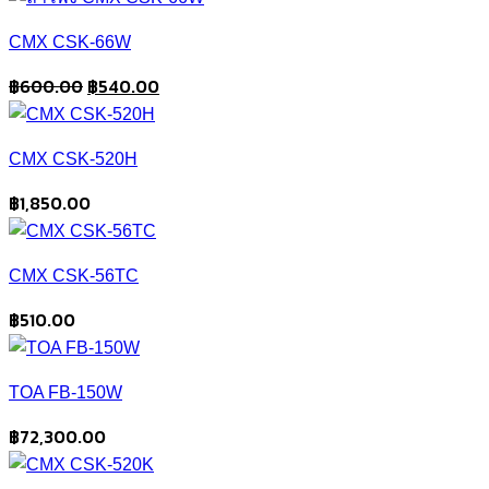
CMX CSK-66W
Original
Current
฿
600.00
฿
540.00
price
price
was:
is:
CMX CSK-520H
฿600.00.
฿540.00.
฿
1,850.00
CMX CSK-56TC
฿
510.00
TOA FB-150W
฿
72,300.00