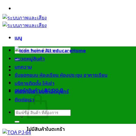
ข้าม
ไป
ยัง
เนื้อหา
เมนู
ค้นหา:
Home
หมวดหมู่สินค้า
บทความ
รับออกแบบ ห้องเรียน ห้องประชุม อาคารเรียน
บริการติดตั้ง ให้เช่า
ตะกร้าสินค้า /
฿
0.00
0
เกี่ยวกับเรา ออล เอ็ดดูแคร์
ติดต่อเรา
ค้นหา:
ไม่มีสินค้าในตะกร้า