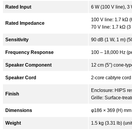
Rated Input
6 W (100 V line), 3 
100 V line: 1.7 kΩ 
Rated Impedance
70 V line: 1.7 kΩ (3
Sensitivity
90 dB (1 W, 1 m) (5
Frequency Response
100 – 18,000 Hz (p
Speaker Component
12 cm (5″) cone-typ
Speaker Cord
2-core cabtyre cord 
Enclosure: HIPS res
Finish
Grille: Surface-trea
Dimensions
φ186 × 369 (H) mm 
Weight
1.5 kg (3.31 lb) (uni