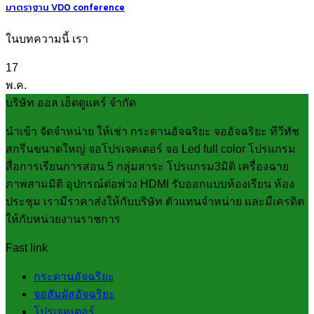
มาตราฐาน VDO conference
ในบทความนี้ เรา
17
พ.ค.
บริษัท ออล เอ็ดดูแคร์ จำกัด
นำเข้า จัดจำหน่าย ให้เช่า กระดานอัจฉริยะ จออัจฉริยะ ทีวีทัช
สกรีนขนาดใหญ่ จอโปรเจคเตอร์ จอ Led full color โปรแกรม
สื่อการเรียนการสอน 5 กลุ่มสาระ โปรแกรม3มิติ เครื่องฉาย
ภาพสามมิติ อุปกรณ์ต่อพ่วง HDMI รับออกแบบห้องเรียน ห้อง
ประชุม เรามีราคาส่งให้กับบริษัท ตัวแทนจำหน่าย และมีเครดิต
ให้กับหน่วยงานราชการ
Fast link
กระดานอัจฉริยะ
จอสัมผัสอัจฉริยะ
โปรเจคเตอร์