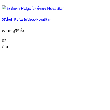
วิธีตั้งค่า Rcfgx ไฟล์ของ NovaStar
เรามาดูวิธีตั้ง
02
มิ.ย.