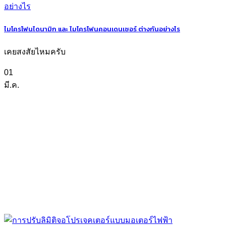
ไมโครโฟนไดนามิก และ ไมโครโฟนคอนเดนเซอร์ ต่างกันอย่างไร
เคยสงสัยไหมครับ
01
มี.ค.