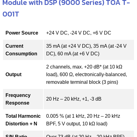
Module with DSP (9000 Series) TOA T-
001T
Power Source
+24 V DC, -24 V DC, +6 V DC
Current
35 mA (at +24 V DC), 35 mA (at -24 V
Consumption
DC), 60 mA (at +6 V DC)
2 channels, max. +20 dB* (at 10 kΩ
Output
load), 600 Ω, electronically-balanced,
removable terminal block (3 pins)
Frequency
20 Hz – 20 kHz, +1, -3 dB
Response
Total Harmonic
0.005 % (at 1 kHz, 20 Hz – 20 kHz
Distortion + N
BPF, 5 V output, 10 kΩ load)
S/N Ratio
Over 73 dB (at 20 Hz – 20 kHz BPF)