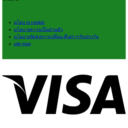
นโยบาย cookie
นโยบายความเป็นส่วนตัว
นโยบายจัดส่ง/การเปลี่ยน-คืน/การรับประกัน
site map
V