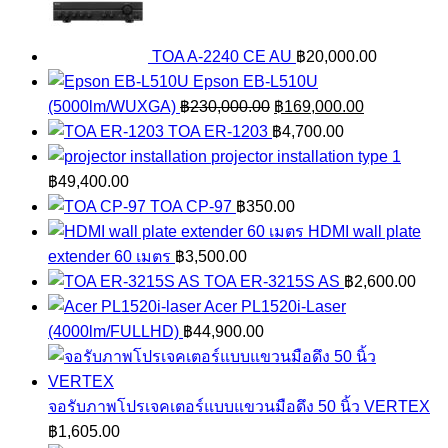
TOA A-2240 CE AU
฿
20,000.00
Epson EB-L510U
Original
Current
(5000lm/WUXGA)
฿
230,000.00
฿
169,000.00
price
price
TOA ER-1203
฿
4,700.00
was:
is:
projector installation type 1
฿230,000.00.
฿169,000.0
฿
49,400.00
TOA CP-97
฿
350.00
HDMI wall plate
extender 60 เมตร
฿
3,500.00
TOA ER-3215S AS
฿
2,600.00
Acer PL1520i-Laser
(4000lm/FULLHD)
฿
44,900.00
จอรับภาพโปรเจคเตอร์แบบแขวนมือดึง 50 นิ้ว VERTEX
฿
1,605.00