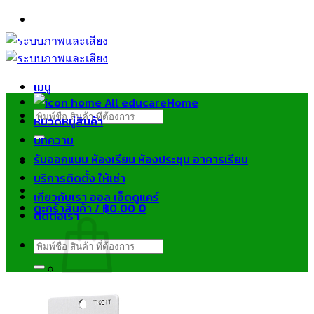
ข้าม
ไป
ยัง
เนื้อหา
เมนู
Home
ค้นหา:
หมวดหมู่สินค้า
บทความ
รับออกแบบ ห้องเรียน ห้องประชุม อาคารเรียน
บริการติดตั้ง ให้เช่า
เกี่ยวกับเรา ออล เอ็ดดูแคร์
ตะกร้าสินค้า /
฿
0.00
0
ติดต่อเรา
ค้นหา:
ไม่มีสินค้าในตะกร้า