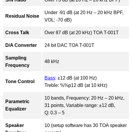
Under -91 dB (at 20 Hz – 20 kHz BPF,
Residual Noise
VOL: -70 dB)
Cross Talk
Over 87 dB (at 20 kHz) TOA T-001T
D/A Converter
24 bit DAC TOA T-001T
Sampling
48 kHz
Frequency
Bass
: ±12 dB (at 100 Hz)
Tone Control
Treble: %%p12 dB (at 10 kHz)
10 bands, Frequency: 20 Hz – 20 kHz,
Parametric
31 points, Variable range: ±12 dB,
Equalizer
Q: 0.3 – 5
Speaker
10 (setup software has 30 TOA speaker