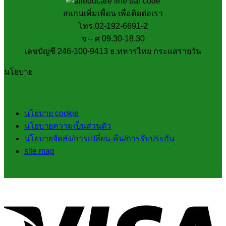
สแกนเพิ่มเพื่อน เพื่อติดต่อเรา
โทร.02-192-6691-2
จ – ศ 09.30-18.30
เลขบัญชี 246-100-9413 ธ.ทหารไทย กระแสรายวัน
นโยบาย
นโยบาย cookie
นโยบายความเป็นส่วนตัว
นโยบายจัดส่ง/การเปลี่ยน-คืน/การรับประกัน
site map
V