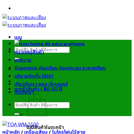
ข้าม
ไป
ยัง
เนื้อหา
เมนู
Home
ค้นหา:
หมวดหมู่สินค้า
บทความ
รับออกแบบ ห้องเรียน ห้องประชุม อาคารเรียน
บริการติดตั้ง ให้เช่า
เกี่ยวกับเรา ออล เอ็ดดูแคร์
ตะกร้าสินค้า /
฿
0.00
0
ติดต่อเรา
ค้นหา:
ไม่มีสินค้าในตะกร้า
หน้าหลัก
/
เครื่องเสียง
/
ไมโครโฟนไร้สาย