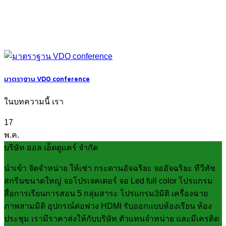
มาตราฐาน VDO conference
ในบทความนี้ เรา
17
พ.ค.
บริษัท ออล เอ็ดดูแคร์ จำกัด
นำเข้า จัดจำหน่าย ให้เช่า กระดานอัจฉริยะ จออัจฉริยะ ทีวีทัช
สกรีนขนาดใหญ่ จอโปรเจคเตอร์ จอ Led full color โปรแกรม
สื่อการเรียนการสอน 5 กลุ่มสาระ โปรแกรม3มิติ เครื่องฉาย
ภาพสามมิติ อุปกรณ์ต่อพ่วง HDMI รับออกแบบห้องเรียน ห้อง
ประชุม เรามีราคาส่งให้กับบริษัท ตัวแทนจำหน่าย และมีเครดิต