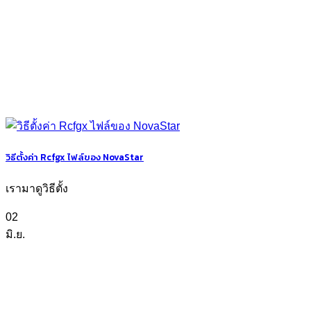
วิธีตั้งค่า Rcfgx ไฟล์ของ NovaStar
เรามาดูวิธีตั้ง
02
มิ.ย.