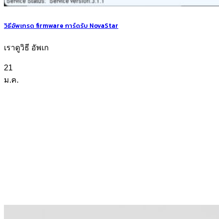
วิธีอัพเกรด firmware การ์ดรับ NovaStar
เราดูวิธี อัพเก
21
ม.ค.