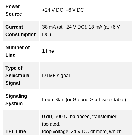
Power
+24 V DC, +6 V DC
Source
Current
38 mA (at +24 V DC), 18 mA (at +6 V
Consumption
DC)
Number of
1 line
Line
Type of
Selectable
DTMF signal
Signal
Signaling
Loop-Start (or Ground-Start, selectable)
System
0 dB, 600 Ω, balanced, transformer-
isolated,
TEL Line
loop voltage: 24 V DC or more, which