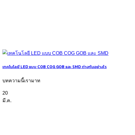
เทคโนโลยี LED แบบ COB COG GOB และ SMD ต่างกันอย่างไร
บทความนี้เรามาท
20
มี.ค.