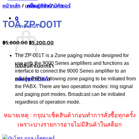
หน้าหลัก
/
เครื่องเสียง
กลับสู่หน้าร้านค้า
/
มิกเซอร์
0
TOA ZP-001T
ตะกร้าสินค้า
Original
Current
฿
5,800.00
฿
5,200.00
price
price
The ZP-001T is a Zone paging module designed for
was:
is:
use with the 9000 Series amplifiers and functions as
฿5,800.00.
฿5,200.00.
ไม่มีสินค้าในตะกร้า
interface to connect the 9000 Series amplifier to an
กลับสู่หน้าร้านค้า
analog PABX, allowing zone paging to be initiated from
the PABX. There are two operation modes: ring signal
and paging port modes. Broadcast can be initiated
regardless of operation mode.
หมายเหตุ : กรุณาเช็คสินค้าก่อนทำการสั่งซื้อทุกครั้ง
เพราะบางรายการอาจไม่มีสินค้าในสต็อก