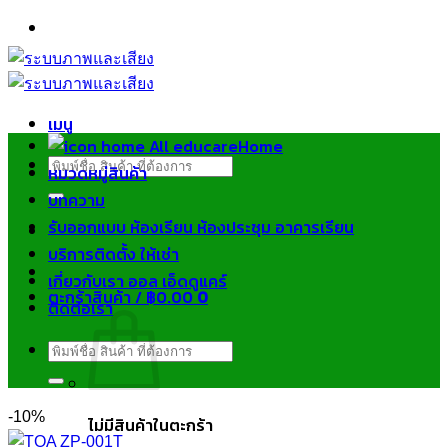
ข้าม
ไป
ยัง
เนื้อหา
เมนู
Home
ค้นหา:
หมวดหมู่สินค้า
บทความ
รับออกแบบ ห้องเรียน ห้องประชุม อาคารเรียน
บริการติดตั้ง ให้เช่า
เกี่ยวกับเรา ออล เอ็ดดูแคร์
ตะกร้าสินค้า /
฿
0.00
0
ติดต่อเรา
ค้นหา:
-10%
ไม่มีสินค้าในตะกร้า