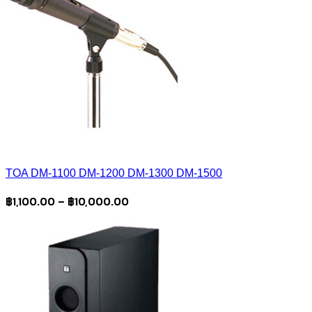
TOA DM-1100 DM-1200 DM-1300 DM-1500
Price
฿
1,100.00
–
฿
10,000.00
range:
฿1,100.00
through
฿10,000.00