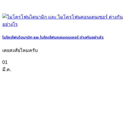
ไมโครโฟนไดนามิก และ ไมโครโฟนคอนเดนเซอร์ ต่างกันอย่างไร
เคยสงสัยไหมครับ
01
มี.ค.