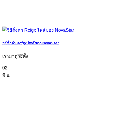
วิธีตั้งค่า Rcfgx ไฟล์ของ NovaStar
เรามาดูวิธีตั้ง
02
มิ.ย.