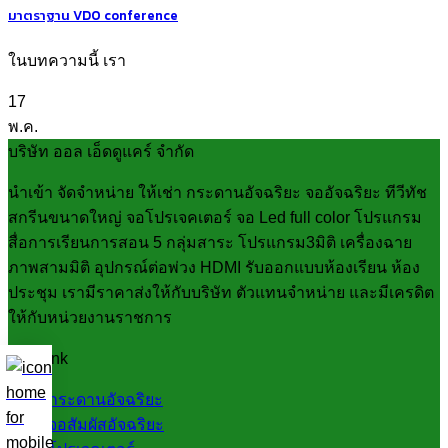
มาตราฐาน VDO conference
ในบทความนี้ เรา
17
พ.ค.
บริษัท ออล เอ็ดดูแคร์ จำกัด
นำเข้า จัดจำหน่าย ให้เช่า กระดานอัจฉริยะ จออัจฉริยะ ทีวีทัช
สกรีนขนาดใหญ่ จอโปรเจคเตอร์ จอ Led full color โปรแกรม
สื่อการเรียนการสอน 5 กลุ่มสาระ โปรแกรม3มิติ เครื่องฉาย
ภาพสามมิติ อุปกรณ์ต่อพ่วง HDMI รับออกแบบห้องเรียน ห้อง
ประชุม เรามีราคาส่งให้กับบริษัท ตัวแทนจำหน่าย และมีเครดิต
ให้กับหน่วยงานราชการ
Fast link
กระดานอัจฉริยะ
จอสัมผัสอัจฉริยะ