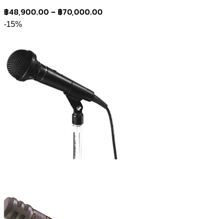
Price
฿
48,900.00
–
฿
70,000.00
range:
-15%
฿48,900.00
through
฿70,000.00