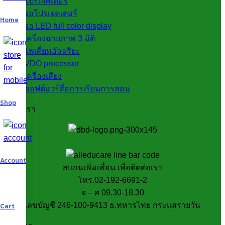
โปรเจคเตอร์
จอโปรเจคเตอร์
Home
จอ LED full color display
เครื่องฉายภาพ 3 มิติ
โพเดี่ยมอัจฉริยะ
VDO processor
เครื่องเสียง
ซอฟต์แวร์สื่อการเรียนการสอน
Shop
ติดต่อเรา
Account
สแกนเพิ่มเพื่อน เพื่อติดต่อเรา
โทร.02-192-6691-2
จ – ศ 09.30-18.30
Cart
เลขบัญชี 246-100-9413 ธ.ทหารไทย กระแสรายวัน