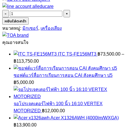
จำนวน
TOA
หยิบใส่ตะกร้า
ZP-
หมวดหมู่:
มิกเซอร์
,
เครื่องเสียง
001T
ชิ้น
คุณอาจสนใจ
ITC TS-FE156MT3
฿
73,500.00
–
Price
฿
113,750.00
range:
฿73,500.00
ซอฟต์แวร์สื่อการเรียนการสอน CAI สังคมศึกษา ป5
through
฿
5,000.00
฿113,750.00
จอโปรเจคเตอร์ไฟฟ้า 100 นิ้ว 16:10 VERTEX
MOTORIZED
฿
12,000.00
Acer X1326AWH (4000lm/WXGA)
฿
13,900.00