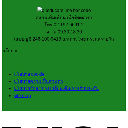
สแกนเพิ่มเพื่อน เพื่อติดต่อเรา
โทร.02-192-6691-2
จ – ศ 09.30-18.30
เลขบัญชี 246-100-9413 ธ.ทหารไทย กระแสรายวัน
นโยบาย
นโยบาย cookie
นโยบายความเป็นส่วนตัว
นโยบายจัดส่ง/การเปลี่ยน-คืน/การรับประกัน
site map
V