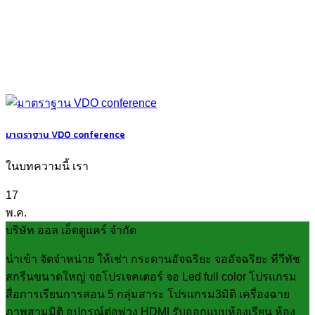
มาตราฐาน VDO conference
ในบทความนี้ เรา
17
พ.ค.
บริษัท ออล เอ็ดดูแคร์ จำกัด
นำเข้า จัดจำหน่าย ให้เช่า กระดานอัจฉริยะ จออัจฉริยะ ทีวีทัช
สกรีนขนาดใหญ่ จอโปรเจคเตอร์ จอ Led full color โปรแกรม
สื่อการเรียนการสอน 5 กลุ่มสาระ โปรแกรม3มิติ เครื่องฉาย
ภาพสามมิติ อุปกรณ์ต่อพ่วง HDMI รับออกแบบห้องเรียน ห้อง