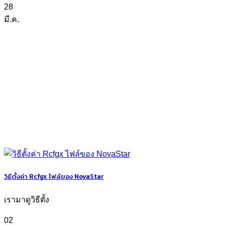
28
มี.ค.
วิธีตั้งค่า Rcfgx ไฟล์ของ NovaStar
เรามาดูวิธีตั้ง
02