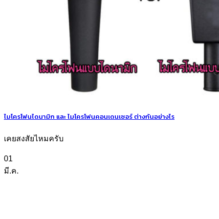
ไมโครโฟนไดนามิก และ ไมโครโฟนคอนเดนเซอร์ ต่างกันอย่างไร
เคยสงสัยไหมครับ
01
มี.ค.