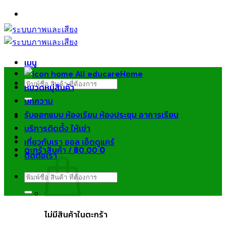
ข้าม
ไป
ยัง
เนื้อหา
เมนู
Home
ค้นหา:
หมวดหมู่สินค้า
บทความ
รับออกแบบ ห้องเรียน ห้องประชุม อาคารเรียน
บริการติดตั้ง ให้เช่า
เกี่ยวกับเรา ออล เอ็ดดูแคร์
ตะกร้าสินค้า /
฿
0.00
0
ติดต่อเรา
ค้นหา:
ไม่มีสินค้าในตะกร้า