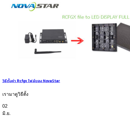
วิธีตั้งค่า Rcfgx ไฟล์ของ NovaStar
เรามาดูวิธีตั้ง
02
มิ.ย.