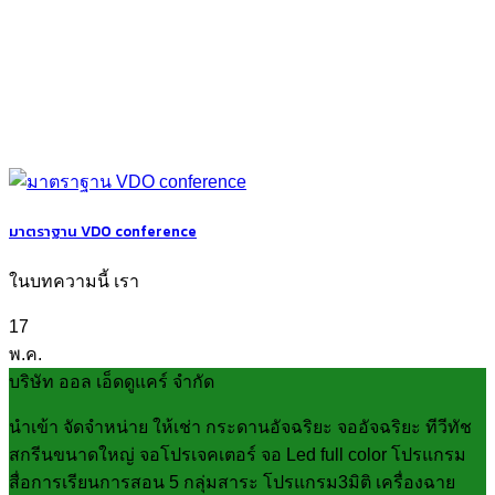
มาตราฐาน VDO conference
ในบทความนี้ เรา
17
พ.ค.
บริษัท ออล เอ็ดดูแคร์ จำกัด
นำเข้า จัดจำหน่าย ให้เช่า กระดานอัจฉริยะ จออัจฉริยะ ทีวีทัช
สกรีนขนาดใหญ่ จอโปรเจคเตอร์ จอ Led full color โปรแกรม
สื่อการเรียนการสอน 5 กลุ่มสาระ โปรแกรม3มิติ เครื่องฉาย