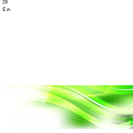
28
มี.ค.