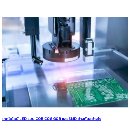
เทคโนโลยี LED แบบ COB COG GOB และ SMD ต่างกันอย่างไร