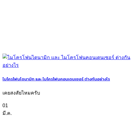
ไมโครโฟนไดนามิก และ ไมโครโฟนคอนเดนเซอร์ ต่างกันอย่างไร
เคยสงสัยไหมครับ
01
มี.ค.