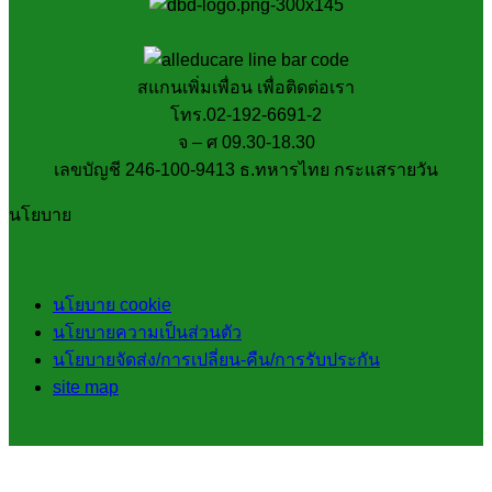
สแกนเพิ่มเพื่อน เพื่อติดต่อเรา
โทร.02-192-6691-2
จ – ศ 09.30-18.30
เลขบัญชี 246-100-9413 ธ.ทหารไทย กระแสรายวัน
นโยบาย
นโยบาย cookie
นโยบายความเป็นส่วนตัว
นโยบายจัดส่ง/การเปลี่ยน-คืน/การรับประกัน
site map
V