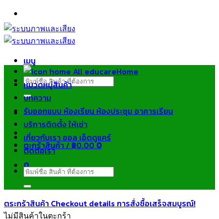
ข้าม
ไป
ยัง
เนื้อหา
เมนู
Home
ค้นหา:
หมวดหมู่สินค้า
บทความ
รับออกแบบ ห้องเรียน ห้องประชุม อาคารเรียน
บริการติดตั้ง ให้เช่า
เกี่ยวกับเรา ออล เอ็ดดูแคร์
ตะกร้าสินค้า /
฿
0.00
0
ติดต่อเรา
0
ค้นหา:
ตระกร้าสินค้า
Checkout details
การสั่งซื้อเสร็จสมบูรณ์!
ไม่มีสินค้าในตะกร้า