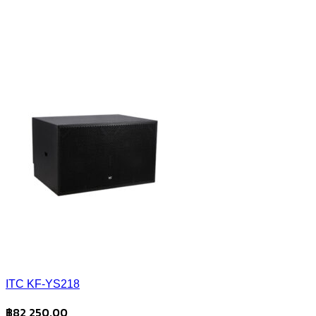
ITC KF-YS218
฿
82,250.00