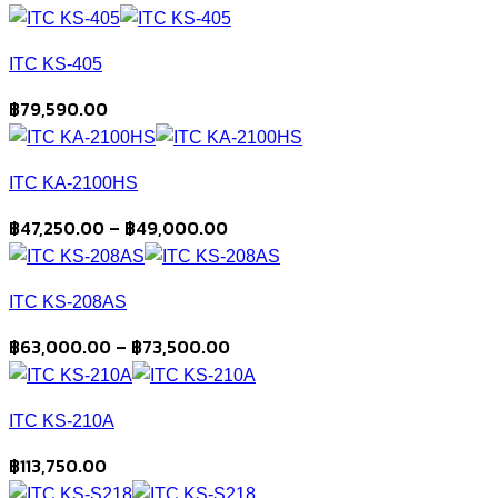
ITC KS-405
฿
79,590.00
ITC KA-2100HS
Price
฿
47,250.00
–
฿
49,000.00
range:
฿47,250.00
ITC KS-208AS
through
฿49,000.00
Price
฿
63,000.00
–
฿
73,500.00
range:
฿63,000.00
ITC KS-210A
through
฿73,500.00
฿
113,750.00