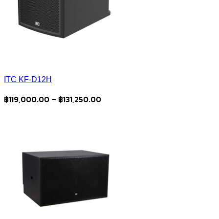
ITC KF-D12H
Price
฿
119,000.00
–
฿
131,250.00
range:
฿119,000.00
through
฿131,250.00