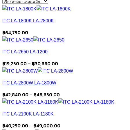
average
rating
ITC LA-1800K LA-2800K
฿
64,750.00
ITC LA-2650 LA-1200
Price
฿
19,250.00
–
฿
30,660.00
range:
฿19,250.00
ITC LA-2800W LA-1800W
through
฿30,660.00
Price
฿
42,840.00
–
฿
48,650.00
range:
฿42,840.00
ITC LA-2100K LA-1180K
through
฿48,650.00
Price
฿
40,250.00
–
฿
49,000.00