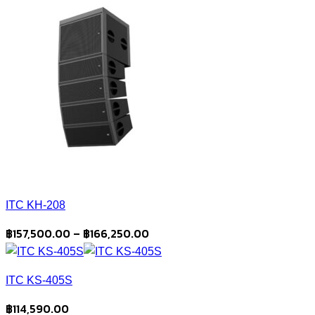
ITC KH-208
Price
฿
157,500.00
–
฿
166,250.00
range:
฿157,500.00
ITC KS-405S
through
฿166,250.00
฿
114,590.00