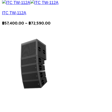
range:
฿40,250.00
ITC TW-112A
through
฿49,000.00
Price
฿
57,400.00
–
฿
72,590.00
range:
฿57,400.00
through
฿72,590.00