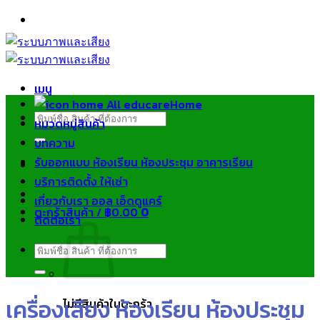
ข้าม
ไป
ยัง
เนื้อหา
เมนู
Home
ค้นหา:
หมวดหมู่สินค้า
บทความ
รับออกแบบ ห้องเรียน ห้องประชุม อาคารเรียน
บริการติดตั้ง ให้เช่า
เกี่ยวกับเรา ออล เอ็ดดูแคร์
ตะกร้าสินค้า /
฿
0.00
0
ติดต่อเรา
ค้นหา:
เครื่องเสียง ห้องเรียน ห้องประชุม
ไม่มีสินค้าในตะกร้า