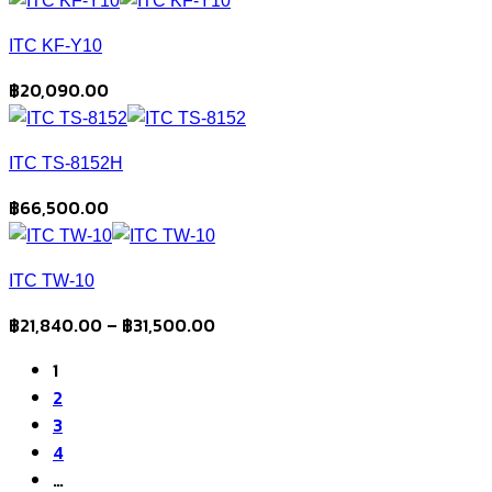
ITC KF-Y10
฿
20,090.00
ITC TS-8152H
฿
66,500.00
ITC TW-10
Price
฿
21,840.00
–
฿
31,500.00
range:
1
฿21,840.00
2
through
3
฿31,500.00
4
…