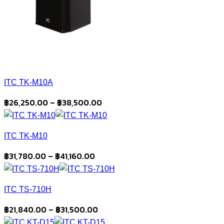
ITC TK-M10A
Price
฿
26,250.00
–
฿
38,500.00
range:
฿26,250.00
ITC TK-M10
through
฿38,500.00
Price
฿
31,780.00
–
฿
41,160.00
range:
฿31,780.00
ITC TS-710H
through
฿41,160.00
Price
฿
21,840.00
–
฿
31,500.00
range: