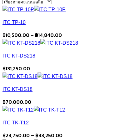
average
rating
ITC TP-10
Price
฿
10,500.00
–
฿
14,840.00
range:
฿10,500.00
ITC KT-DS218
through
฿14,840.00
฿
131,250.00
ITC KT-DS18
฿
70,000.00
ITC TK-T12
Price
฿
23,750.00
–
฿
33,250.00