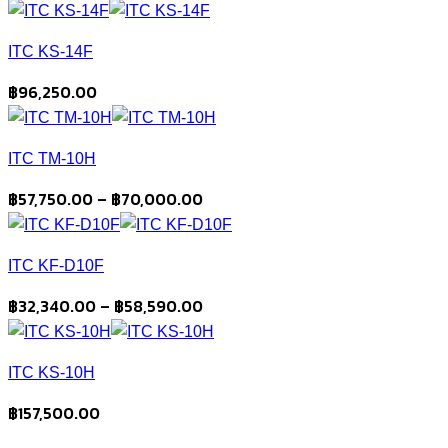
range:
฿23,750.00
ITC KS-14F
through
฿33,250.00
฿
96,250.00
ITC TM-10H
Price
฿
57,750.00
–
฿
70,000.00
range:
฿57,750.00
ITC KF-D10F
through
฿70,000.00
Price
฿
32,340.00
–
฿
58,590.00
range:
฿32,340.00
ITC KS-10H
through
฿58,590.00
฿
157,500.00