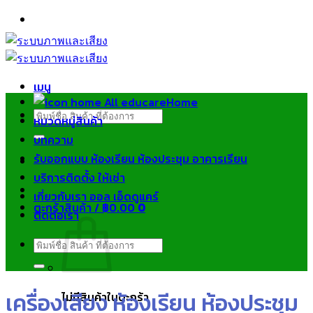
ข้าม
ไป
ยัง
เนื้อหา
เมนู
Home
ค้นหา:
หมวดหมู่สินค้า
บทความ
รับออกแบบ ห้องเรียน ห้องประชุม อาคารเรียน
บริการติดตั้ง ให้เช่า
เกี่ยวกับเรา ออล เอ็ดดูแคร์
ตะกร้าสินค้า /
฿
0.00
0
ติดต่อเรา
ค้นหา:
เครื่องเสียง ห้องเรียน ห้องประชุม
ไม่มีสินค้าในตะกร้า