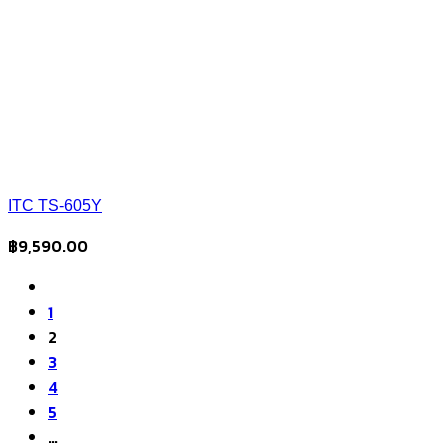
ITC TS-605Y
฿
9,590.00
1
2
3
4
5
…