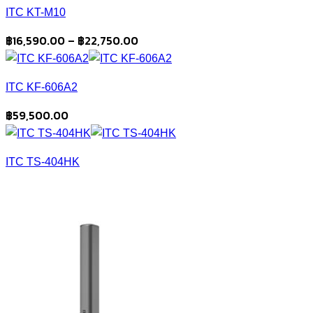
ITC KT-M10
Price
฿
16,590.00
–
฿
22,750.00
range:
฿16,590.00
ITC KF-606A2
through
฿22,750.00
฿
59,500.00
ITC TS-404HK