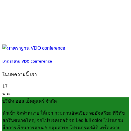
มาตราฐาน VDO conference
ในบทความนี้ เรา
17
พ.ค.
บริษัท ออล เอ็ดดูแคร์ จำกัด
นำเข้า จัดจำหน่าย ให้เช่า กระดานอัจฉริยะ จออัจฉริยะ ทีวีทัช
สกรีนขนาดใหญ่ จอโปรเจคเตอร์ จอ Led full color โปรแกรม
สื่อการเรียนการสอน 5 กลุ่มสาระ โปรแกรม3มิติ เครื่องฉาย