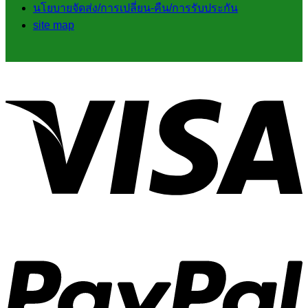
นโยบายจัดส่ง/การเปลี่ยน-คืน/การรับประกัน
site map
V
P