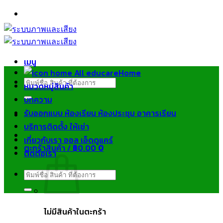
ข้าม
ไป
ยัง
เนื้อหา
เมนู
Home
ค้นหา:
หมวดหมู่สินค้า
บทความ
รับออกแบบ ห้องเรียน ห้องประชุม อาคารเรียน
บริการติดตั้ง ให้เช่า
เกี่ยวกับเรา ออล เอ็ดดูแคร์
ตะกร้าสินค้า /
฿
0.00
0
ติดต่อเรา
ค้นหา:
ไม่มีสินค้าในตะกร้า