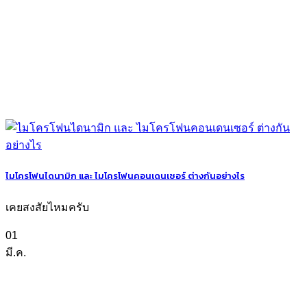
ไมโครโฟนไดนามิก และ ไมโครโฟนคอนเดนเซอร์ ต่างกันอย่างไร
เคยสงสัยไหมครับ
01
มี.ค.