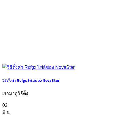
วิธีตั้งค่า Rcfgx ไฟล์ของ NovaStar
เรามาดูวิธีตั้ง
02
มิ.ย.