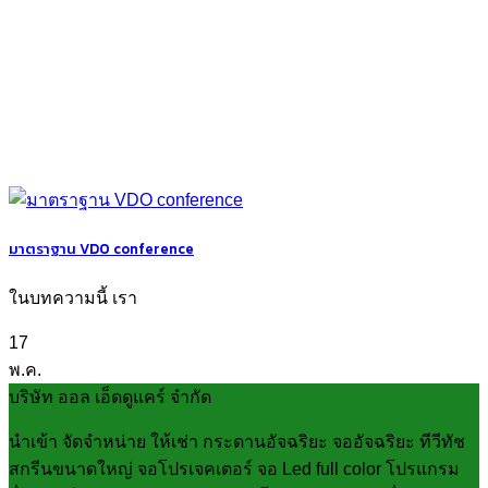
มาตราฐาน VDO conference
ในบทความนี้ เรา
17
พ.ค.
บริษัท ออล เอ็ดดูแคร์ จำกัด
นำเข้า จัดจำหน่าย ให้เช่า กระดานอัจฉริยะ จออัจฉริยะ ทีวีทัช
สกรีนขนาดใหญ่ จอโปรเจคเตอร์ จอ Led full color โปรแกรม