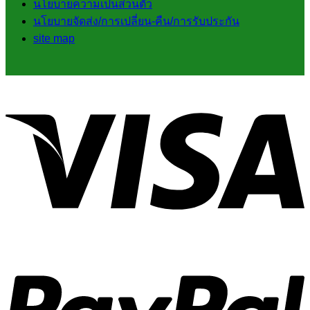
นโยบายความเป็นส่วนตัว
นโยบายจัดส่ง/การเปลี่ยน-คืน/การรับประกัน
site map
V
P