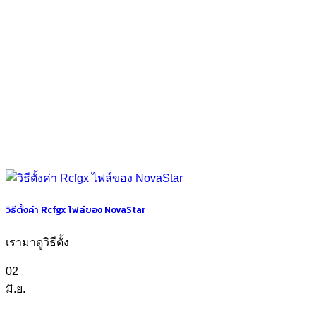
วิธีตั้งค่า Rcfgx ไฟล์ของ NovaStar
เรามาดูวิธีตั้ง
02
มิ.ย.