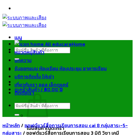
ข้าม
ไป
ยัง
เนื้อหา
เมนู
Home
ค้นหา:
หมวดหมู่สินค้า
บทความ
รับออกแบบ ห้องเรียน ห้องประชุม อาคารเรียน
บริการติดตั้ง ให้เช่า
เกี่ยวกับเรา ออล เอ็ดดูแคร์
ตะกร้าสินค้า /
฿
0.00
0
ติดต่อเรา
ค้นหา:
หน้าหลัก
/
ซอฟต์แวร์สื่อการเรียนการสอน cai 8 กลุ่มสาระ-5-
ไม่มีสินค้าในตะกร้า
กลุ่มสาระ
/
ซอฟต์แวร์สื่อการเรียนการสอน 3 มิติ วิชา เคมี