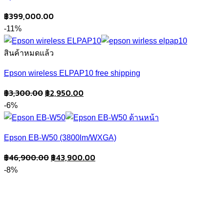
฿
399,000.00
-11%
สินค้าหมดแล้ว
Epson wireless ELPAP10 free shipping
Original
Current
฿
3,300.00
฿
2,950.00
price
price
-6%
was:
is:
฿3,300.00.
฿2,950.00.
Epson EB-W50 (3800lm/WXGA)
Original
Current
฿
46,900.00
฿
43,900.00
price
price
-8%
was:
is:
฿46,900.00.
฿43,900.00.