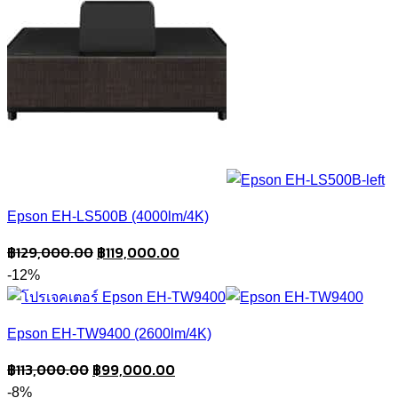
Epson EH-LS500B (4000lm/4K)
Original
Current
฿
129,000.00
฿
119,000.00
price
price
-12%
was:
is:
฿129,000.00.
฿119,000.00.
Epson EH-TW9400 (2600lm/4K)
Original
Current
฿
113,000.00
฿
99,000.00
price
price
-8%