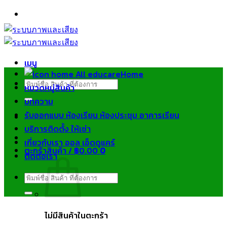
ข้าม
ไป
ยัง
เนื้อหา
เมนู
Home
ค้นหา:
หมวดหมู่สินค้า
บทความ
รับออกแบบ ห้องเรียน ห้องประชุม อาคารเรียน
บริการติดตั้ง ให้เช่า
เกี่ยวกับเรา ออล เอ็ดดูแคร์
ตะกร้าสินค้า /
฿
0.00
0
ติดต่อเรา
ค้นหา:
ไม่มีสินค้าในตะกร้า