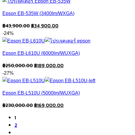
Epson EB-535W (3400lm/WXGA)
Original
Current
฿
43,900.00
฿
34,900.00
price
price
-24%
was:
is:
฿43,900.00.
฿34,900.00.
Epson EB-L610U (6000lm/WUXGA)
Original
Current
฿
250,000.00
฿
189,000.00
price
price
-27%
was:
is:
฿250,000.00.
฿189,000.00.
Epson EB-L510U (5000lm/WUXGA)
Original
Current
฿
230,000.00
฿
169,000.00
price
price
1
was:
is:
2
฿230,000.00.
฿169,000.00.