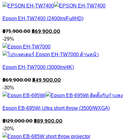
was:
is:
฿113,000.00.
฿99,000.00.
Epson EH-TW7400 (2400lm/FullHD)
Original
Current
฿
75,900.00
฿
69,900.00
price
price
-29%
was:
is:
฿75,900.00.
฿69,900.00.
Epson EH-TW7000 (3000lm/4K)
Original
Current
฿
69,900.00
฿
49,900.00
price
price
-30%
was:
is:
฿69,900.00.
฿49,900.00.
Epson EB-695Wi Ultra short throw (3500/WXGA)
Original
Current
฿
129,000.00
฿
89,900.00
price
price
-20%
was:
is: