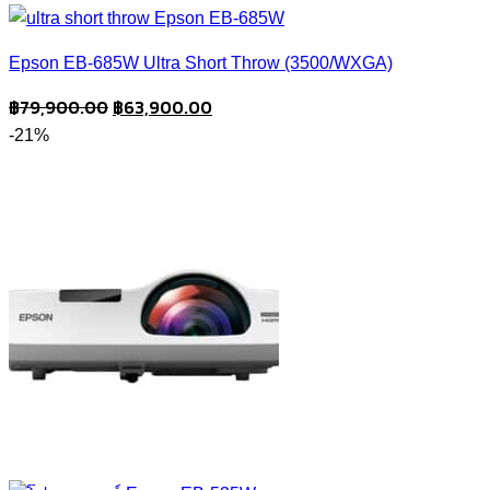
฿129,000.00.
฿89,900.00.
Epson EB-685W Ultra Short Throw (3500/WXGA)
Original
Current
฿
79,900.00
฿
63,900.00
price
price
-21%
was:
is:
฿79,900.00.
฿63,900.00.