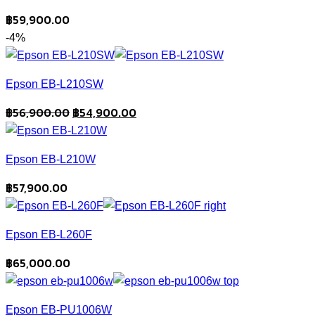
฿
59,900.00
-4%
Epson EB-L210SW
Original
Current
฿
56,900.00
฿
54,900.00
price
price
was:
is:
Epson EB-L210W
฿56,900.00.
฿54,900.00.
฿
57,900.00
Epson EB-L260F
฿
65,000.00
Epson EB-PU1006W