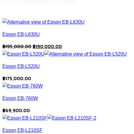
Epson EB-L630U
Original
Current
฿
195,000.00
฿
190,000.00
price
price
was:
is:
Epson EB-L520U
฿195,000.00.
฿190,000.00.
฿
175,000.00
Epson EB-760W
฿
69,900.00
Epson EB-L210SF