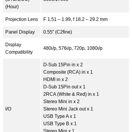
(Hour)
Projection Lens
F 1.51 – 1.99, f 18.2 – 29.2 mm
Panel Display
0.55” (C2fine)
Display
480i/p, 576i/p, 720p, 1080i/p
Compatibility
D-Sub 15Pin in x 2
Composite (RCA) in x 1
HDMI in x 2
D-Sub 15Pin out x 1
2RCA (White & Red) in x 1
Stereo Mini in x 2
I/O
Stereo Mini Jack out x 1
USB Type A x 1
USB Type B x 1
Stereo Mini x 1