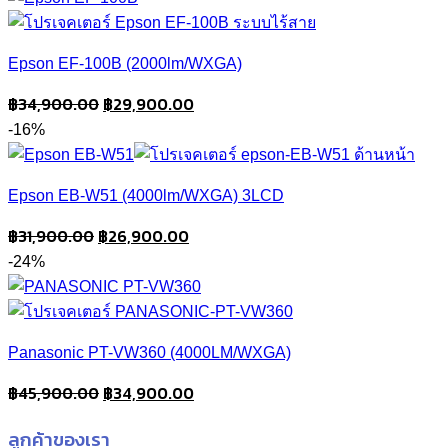
฿19,900.00.
฿17,900.00.
Epson EF-100B (2000lm/WXGA)
Original
Current
฿
34,900.00
฿
29,900.00
price
price
-16%
was:
is:
฿34,900.00.
฿29,900.00.
Epson EB-W51 (4000lm/WXGA) 3LCD
Original
Current
฿
31,900.00
฿
26,900.00
price
price
-24%
was:
is:
฿31,900.00.
฿26,900.00.
Panasonic PT-VW360 (4000LM/WXGA)
Original
Current
฿
45,900.00
฿
34,900.00
price
price
ลูกค้าของเรา
was:
is: