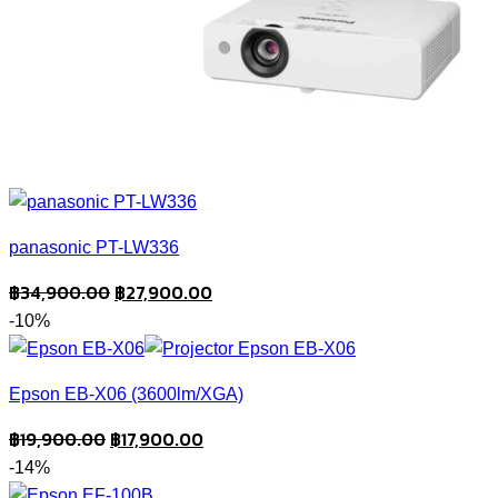
panasonic PT-LW336
Original
Current
฿
34,900.00
฿
27,900.00
price
price
-10%
was:
is:
฿34,900.00.
฿27,900.00.
Epson EB-X06 (3600lm/XGA)
Original
Current
฿
19,900.00
฿
17,900.00
price
price
-14%
was:
is: