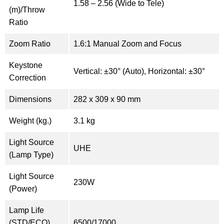
1.58 – 2.56 (Wide to Tele)
(m)/Throw
Ratio
Zoom Ratio
1.6:1 Manual Zoom and Focus
Keystone
Vertical: ±30° (Auto), Horizontal: ±30°
Correction
Dimensions
282 x 309 x 90 mm
Weight (kg.)
3.1 kg
Light Source
UHE
(Lamp Type)
Light Source
230W
(Power)
Lamp Life
(STD/ECO)
6500/17000