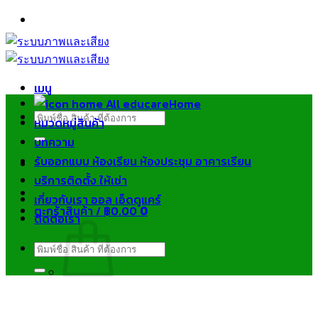
ข้าม
ไป
ยัง
เนื้อหา
เมนู
Home
ค้นหา:
หมวดหมู่สินค้า
บทความ
รับออกแบบ ห้องเรียน ห้องประชุม อาคารเรียน
บริการติดตั้ง ให้เช่า
เกี่ยวกับเรา ออล เอ็ดดูแคร์
ตะกร้าสินค้า /
฿
0.00
0
ติดต่อเรา
ค้นหา:
ไม่มีสินค้าในตะกร้า