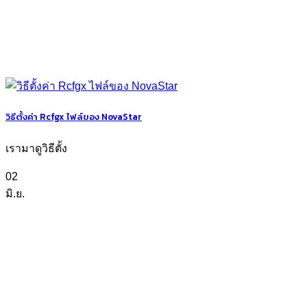
วิธีตั้งค่า Rcfgx ไฟล์ของ NovaStar
เรามาดูวิธีตั้ง
02
มิ.ย.