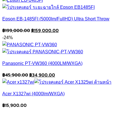
฿31,900.00.
฿26,900.00.
Epson EB-1485FI (5000lm/FullHD) Ultra Short Throw
Original
Current
฿
199,000.00
฿
159,000.00
price
price
-24%
was:
is:
฿199,000.00.
฿159,000.00.
Panasonic PT-VW360 (4000LM/WXGA)
Original
Current
฿
45,900.00
฿
34,900.00
price
price
was:
is:
Acer X1327wi (4000lm/WXGA)
฿45,900.00.
฿34,900.00.
฿
15,900.00