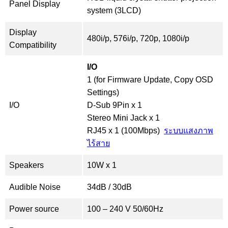
Panel Display
system (3LCD)
Display
480i/p, 576i/p, 720p, 1080i/p
Compatibility
I/O
1 (for Firmware Update, Copy OSD
Settings)
I/O
D-Sub 9Pin x 1
Stereo Mini Jack x 1
RJ45 x 1 (100Mbps)
ระบบแสงภาพ
ไร้สาย
Speakers
10W x 1
Audible Noise
34dB / 30dB
Power source
100 – 240 V 50/60Hz