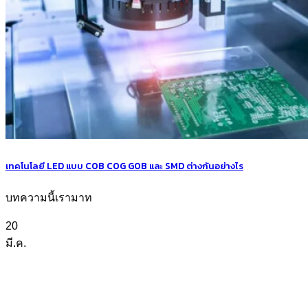
เทคโนโลยี LED แบบ COB COG GOB และ SMD ต่างกันอย่างไร
บทความนี้เรามาท
20
มี.ค.