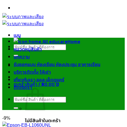
ข้าม
ไป
ยัง
เนื้อหา
เมนู
Home
ค้นหา:
หมวดหมู่สินค้า
บทความ
รับออกแบบ ห้องเรียน ห้องประชุม อาคารเรียน
บริการติดตั้ง ให้เช่า
เกี่ยวกับเรา ออล เอ็ดดูแคร์
ตะกร้าสินค้า /
฿
0.00
0
ติดต่อเรา
ค้นหา:
-9%
ไม่มีสินค้าในตะกร้า