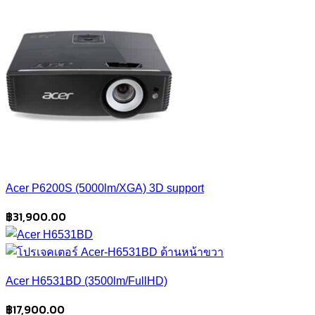
Acer P6200S (5000lm/XGA) 3D support
฿
31,900.00
Acer H6531BD (3500lm/FullHD)
฿
17,900.00