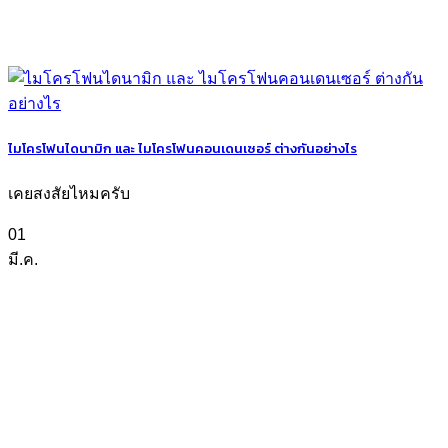
ไมโครโฟนไดนามิก และ ไมโครโฟนคอนเดนเซอร์ ต่างกันอย่างไร
เคยสงสัยไหมครับ
01
มี.ค.