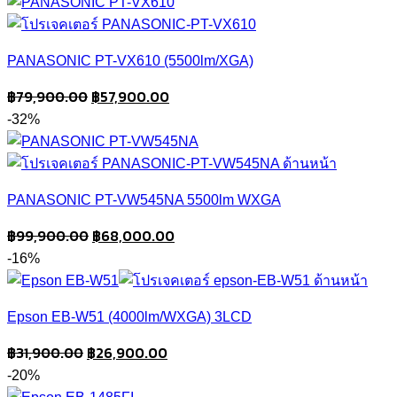
PANASONIC PT-VX610 (5500lm/XGA)
Original
Current
฿
79,900.00
฿
57,900.00
price
price
-32%
was:
is:
฿79,900.00.
฿57,900.00.
PANASONIC PT-VW545NA 5500lm WXGA
Original
Current
฿
99,900.00
฿
68,000.00
price
price
-16%
was:
is:
฿99,900.00.
฿68,000.00.
Epson EB-W51 (4000lm/WXGA) 3LCD
Original
Current
฿
31,900.00
฿
26,900.00
price
price
-20%
was:
is: