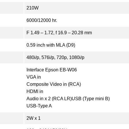
210W
6000/12000 hr.
F 1.49 – 1.72, f 16.9 – 20.28 mm
0.59 inch with MLA (D9)
480i/p, 576i/p, 720p, 1080i/p
Interface Epson EB-W06
VGA in
Composite Video in (RCA)
HDMI in
Audio in x 2 (RCA LR)USB (Type mini B)
USB-Type A
2W x 1