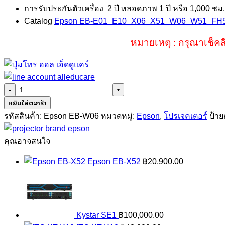
การรับประกันตัวเครื่อง 2 ปี หลอดภาพ 1 ปี หรือ 1,000 ชม.
Catalog
Epson EB-E01_E10_X06_X51_W06_W51_FH
หมายเหตุ : กรุณาเช็คส
จำนวน
Epson
หยิบใส่ตะกร้า
EB-
รหัสสินค้า:
Epson EB-W06
หมวดหมู่:
Epson
,
โปรเจคเตอร์
ป้าย
W06
(3700LM/WXGA)
คุณอาจสนใจ
3LCD
Epson EB-X52
฿
20,900.00
Projector
ชิ้น
Kystar SE1
฿
100,000.00