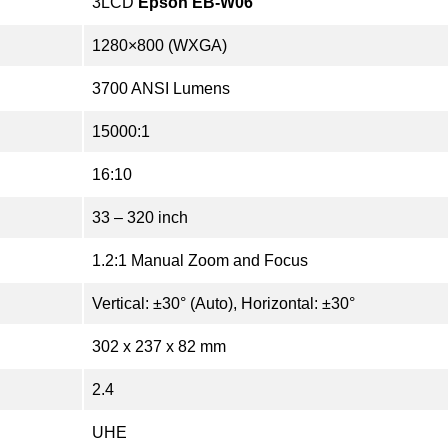
3LCD
Epson EB-W06
1280×800 (WXGA)
3700 ANSI Lumens
15000:1
16:10
33 – 320 inch
1.2:1 Manual Zoom and Focus
Vertical: ±30° (Auto), Horizontal: ±30°
302‎ x 237 x 82 mm
2.4
UHE