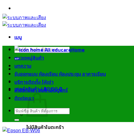
ข้าม
ไป
ยัง
เนื้อหา
เมนู
ค้นหา:
Home
หมวดหมู่สินค้า
บทความ
รับออกแบบ ห้องเรียน ห้องประชุม อาคารเรียน
บริการติดตั้ง ให้เช่า
ตะกร้าสินค้า /
฿
0.00
0
เกี่ยวกับเรา ออล เอ็ดดูแคร์
ติดต่อเรา
ค้นหา:
ไม่มีสินค้าในตะกร้า