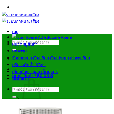
ข้าม
ไป
ยัง
เนื้อหา
เมนู
Home
ค้นหา:
หมวดหมู่สินค้า
บทความ
รับออกแบบ ห้องเรียน ห้องประชุม อาคารเรียน
บริการติดตั้ง ให้เช่า
เกี่ยวกับเรา ออล เอ็ดดูแคร์
ตะกร้าสินค้า /
฿
0.00
0
ติดต่อเรา
ค้นหา:
ไม่มีสินค้าในตะกร้า