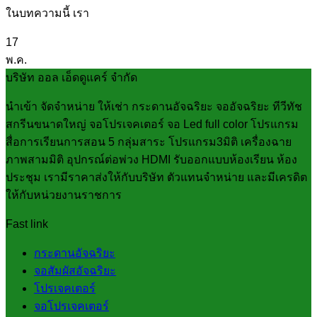
ในบทความนี้ เรา
17
พ.ค.
บริษัท ออล เอ็ดดูแคร์ จำกัด
นำเข้า จัดจำหน่าย ให้เช่า กระดานอัจฉริยะ จออัจฉริยะ ทีวีทัช
สกรีนขนาดใหญ่ จอโปรเจคเตอร์ จอ Led full color โปรแกรม
สื่อการเรียนการสอน 5 กลุ่มสาระ โปรแกรม3มิติ เครื่องฉาย
ภาพสามมิติ อุปกรณ์ต่อพ่วง HDMI รับออกแบบห้องเรียน ห้อง
ประชุม เรามีราคาส่งให้กับบริษัท ตัวแทนจำหน่าย และมีเครดิต
ให้กับหน่วยงานราชการ
Fast link
กระดานอัจฉริยะ
จอสัมผัสอัจฉริยะ
โปรเจคเตอร์
จอโปรเจคเตอร์