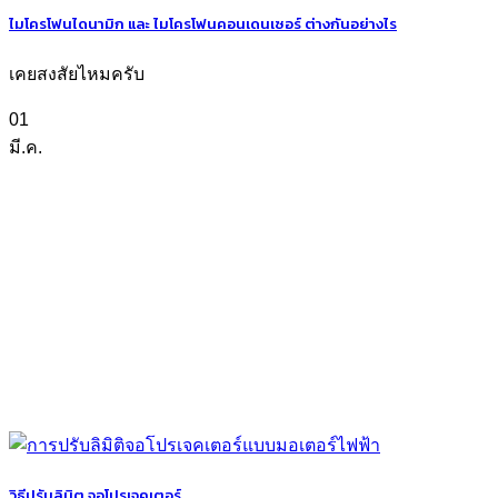
ไมโครโฟนไดนามิก และ ไมโครโฟนคอนเดนเซอร์ ต่างกันอย่างไร
เคยสงสัยไหมครับ
01
มี.ค.
วิธีปรับลิมิต จอโปรเจคเตอร์