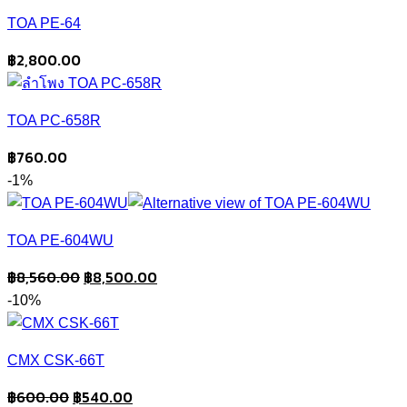
TOA PE-64
฿
2,800.00
TOA PC-658R
฿
760.00
-1%
TOA PE-604WU
Original
Current
฿
8,560.00
฿
8,500.00
price
price
-10%
was:
is:
฿8,560.00.
฿8,500.00.
CMX CSK-66T
Original
Current
฿
600.00
฿
540.00