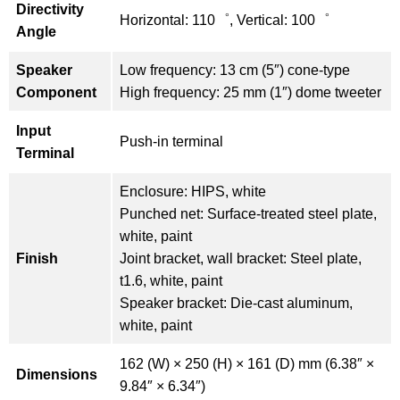
Directivity
Horizontal: 110゜, Vertical: 100゜
Angle
Speaker
Low frequency: 13 cm (5″) cone-type
Component
High frequency: 25 mm (1″) dome tweeter
Input
Push-in terminal
Terminal
Enclosure: HIPS, white
Punched net: Surface-treated steel plate,
white, paint
Finish
Joint bracket, wall bracket: Steel plate,
t1.6, white, paint
Speaker bracket: Die-cast aluminum,
white, paint
162 (W) × 250 (H) × 161 (D) mm (6.38″ ×
Dimensions
9.84″ × 6.34″)