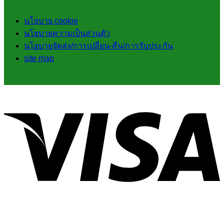
นโยบาย cookie
นโยบายความเป็นส่วนตัว
นโยบายจัดส่ง/การเปลี่ยน-คืน/การรับประกัน
site map
V
P