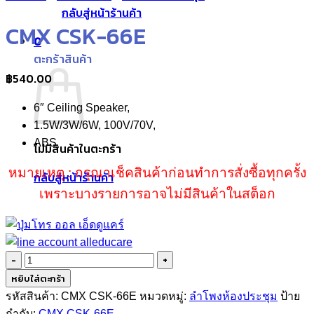
กลับสู่หน้าร้านค้า
CMX CSK-66E
0
ตะกร้าสินค้า
฿
540.00
6″ Ceiling Speaker,
1.5W/3W/6W, 100V/70V,
ABS
ไม่มีสินค้าในตะกร้า
หมายเหตุ : กรุณาเช็คสินค้าก่อนทำการสั่งซื้อทุกครั้ง
กลับสู่หน้าร้านค้า
เพราะบางรายการอาจไม่มีสินค้าในสต็อก
จำนวน
CMX
หยิบใส่ตะกร้า
CSK-
รหัสสินค้า:
CMX CSK-66E
หมวดหมู่:
ลำโพงห้องประชุม
ป้าย
66E
กำกับ:
CMX CSK-66E