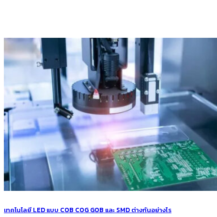
เทคโนโลยี LED แบบ COB COG GOB และ SMD ต่างกันอย่างไร