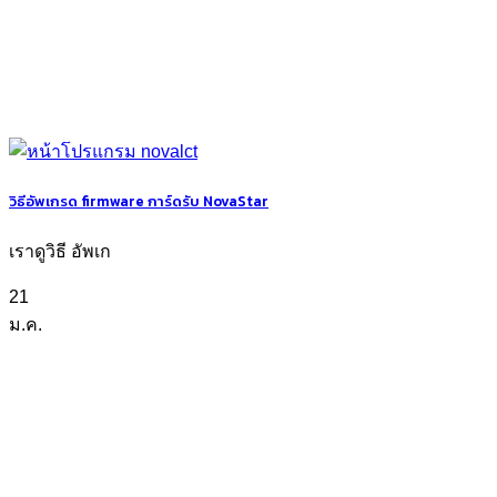
วิธีอัพเกรด firmware การ์ดรับ NovaStar
เราดูวิธี อัพเก
21
ม.ค.