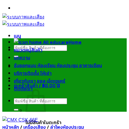
ข้าม
ไป
ยัง
เนื้อหา
เมนู
Home
ค้นหา:
หมวดหมู่สินค้า
บทความ
รับออกแบบ ห้องเรียน ห้องประชุม อาคารเรียน
บริการติดตั้ง ให้เช่า
เกี่ยวกับเรา ออล เอ็ดดูแคร์
ตะกร้าสินค้า /
฿
0.00
0
ติดต่อเรา
ค้นหา:
ไม่มีสินค้าในตะกร้า
หน้าหลัก
/
เครื่องเสียง
/
ลำโพงห้องประชุม