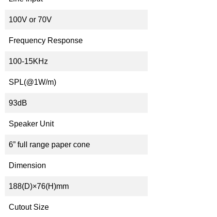
100V or 70V
Frequency Response
100-15KHz
SPL(@1W/m)
93dB
Speaker Unit
6” full range paper cone
Dimension
188(D)×76(H)mm
Cutout Size