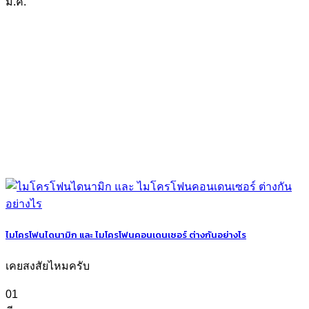
มี.ค.
ไมโครโฟนไดนามิก และ ไมโครโฟนคอนเดนเซอร์ ต่างกันอย่างไร
เคยสงสัยไหมครับ
01