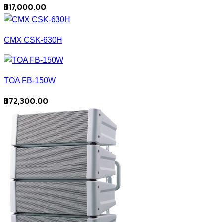
฿
17,000.00
CMX CSK-630H
TOA FB-150W
฿
72,300.00