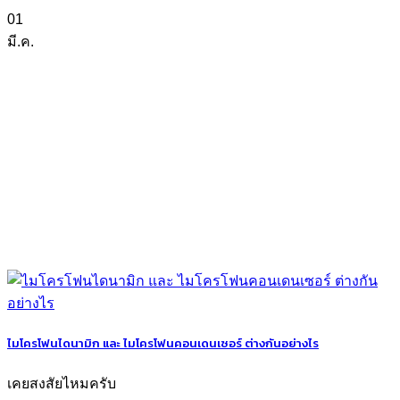
01
มี.ค.
ไมโครโฟนไดนามิก และ ไมโครโฟนคอนเดนเซอร์ ต่างกันอย่างไร
เคยสงสัยไหมครับ