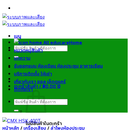
ข้าม
ไป
ยัง
เนื้อหา
เมนู
Home
ค้นหา:
หมวดหมู่สินค้า
บทความ
รับออกแบบ ห้องเรียน ห้องประชุม อาคารเรียน
บริการติดตั้ง ให้เช่า
เกี่ยวกับเรา ออล เอ็ดดูแคร์
ตะกร้าสินค้า /
฿
0.00
0
ติดต่อเรา
ค้นหา:
ไม่มีสินค้าในตะกร้า
หน้าหลัก
/
เครื่องเสียง
/
ลำโพงห้องประชุม