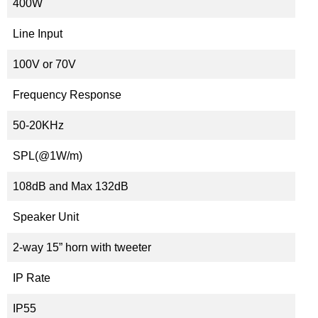
400W
Line Input
100V or 70V
Frequency Response
50-20KHz
SPL(@1W/m)
108dB and Max 132dB
Speaker Unit
2-way 15” horn with tweeter
IP Rate
IP55