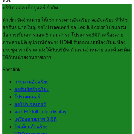
พ.ค.
บริษัท ออล เอ็ดดูแคร์ จำกัด
นำเข้า จัดจำหน่าย ให้เช่า กระดานอัจฉริยะ จออัจฉริยะ ทีวีทัช
สกรีนขนาดใหญ่ จอโปรเจคเตอร์ จอ Led full color โปรแกรม
สื่อการเรียนการสอน 5 กลุ่มสาระ โปรแกรม3มิติ เครื่องฉาย
ภาพสามมิติ อุปกรณ์ต่อพ่วง HDMI รับออกแบบห้องเรียน ห้อง
ประชุม เรามีราคาส่งให้กับบริษัท ตัวแทนจำหน่าย และมีเครดิต
ให้กับหน่วยงานราชการ
Fast link
กระดานอัจฉริยะ
จอสัมผัสอัจฉริยะ
โปรเจคเตอร์
จอโปรเจคเตอร์
จอ LED full color display
เครื่องฉายภาพ 3 มิติ
โพเดี่ยมอัจฉริยะ