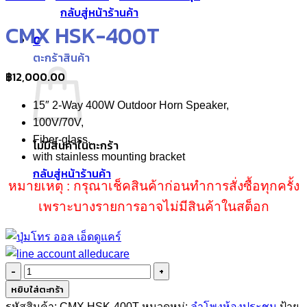
กลับสู่หน้าร้านค้า
CMX HSK-400T
0
ตะกร้าสินค้า
฿
12,000.00
15″ 2-Way 400W Outdoor Horn Speaker,
100V/70V,
Fiber-glass,
ไม่มีสินค้าในตะกร้า
with stainless mounting bracket
กลับสู่หน้าร้านค้า
หมายเหตุ : กรุณาเช็คสินค้าก่อนทำการสั่งซื้อทุกครั้ง
เพราะบางรายการอาจไม่มีสินค้าในสต็อก
จำนวน
CMX
หยิบใส่ตะกร้า
HSK-
รหัสสินค้า:
CMX HSK-400T
หมวดหมู่:
ลำโพงห้องประชุม
ป้าย