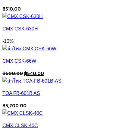
฿
510.00
CMX CSK-630H
-10%
CMX CSK-66W
Original
Current
฿
600.00
฿
540.00
price
price
was:
is:
TOA FB-601B AS
฿600.00.
฿540.00.
฿
5,700.00
CMX CLSK-40C