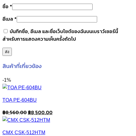
ชื่อ
*
อีเมล
*
บันทึกชื่อ, อีเมล และชื่อเว็บไซต์ของฉันบนเบราว์เซอร์นี้
สำหรับการแสดงความเห็นครั้งถัดไป
สินค้าที่เกี่ยวข้อง
-1%
TOA PE-604BU
Original
Current
฿
8,560.00
฿
8,500.00
price
price
was:
is:
CMX CSK-512HTM
฿8,560.00.
฿8,500.00.