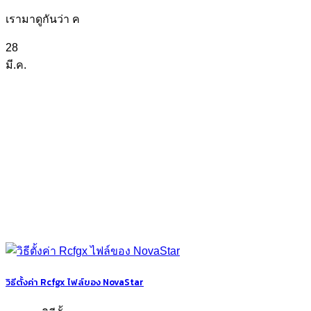
เรามาดูกันว่า ค
28
มี.ค.
วิธีตั้งค่า Rcfgx ไฟล์ของ NovaStar