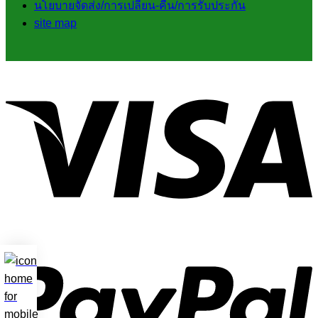
นโยบายจัดส่ง/การเปลี่ยน-คืน/การรับประกัน
site map
V
P