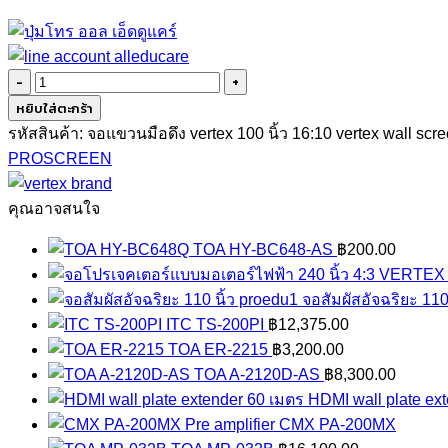
จำนวน
จอ
หยิบใส่ตะกร้า
โปรเจคเตอร์
รหัสสินค้า:
จอแขวนมือดึง vertex 100 นิ้ว 16:10 vertex wall scr
แขวน
PROSCREEN
มือ
ดึง
คุณอาจสนใจ
100
TOA HY-BC648-AS
฿
200.00
นิ้ว
16:10
จอสัมผัสอัจฉริยะ 110
VERTEX
ITC TS-200PI
฿
12,375.00
ชิ้น
TOA ER-2215
฿
3,200.00
TOA A-2120D-AS
฿
8,300.00
HDMI wall plate ex
Pre amplifier CMX PA-200MX