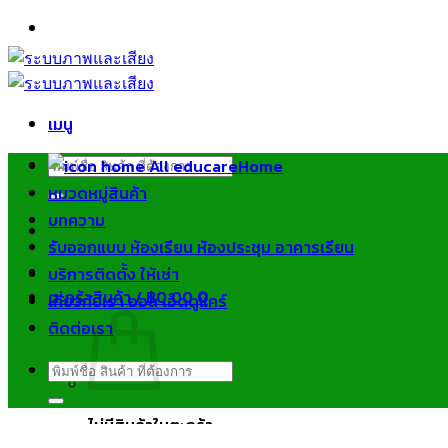
ข้าม
ไป
ยัง
เนื้อหา
เมนู
ค้นหา:
Home
หมวดหมู่สินค้า
บทความ
รับออกแบบ ห้องเรียน ห้องประชุม อาคารเรียน
บริการติดตั้ง ให้เช่า
ตะกร้าสินค้า /
฿
0.00
0
เกี่ยวกับเรา ออล เอ็ดดูแคร์
ติดต่อเรา
ค้นหา:
ไม่มีสินค้าในตะกร้า