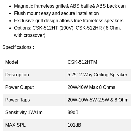
Magnetic frameless grille& ABS baffle& ABS back can
Flush mount easy and secure installation
Exclusive grill design allows true frameless speakers
Options: CSK-512HT (100V); CSK-512HR ( 8 Ohm,
with crossover)
Specifications :
Model
CSK-512HTM
Description
5.25” 2-Way Ceiling Speaker
Power Output
20W/40W Max 8 Ohms
Power Taps
20W-10W-5W-2.5W & 8 Ohm
Sensitivity 1W/1m
89dB
MAX SPL
101dB