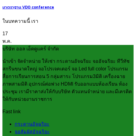
มาตราฐาน VDO conference
ในบทความนี้ เรา
17
พ.ค.
บริษัท ออล เอ็ดดูแคร์ จำกัด
นำเข้า จัดจำหน่าย ให้เช่า กระดานอัจฉริยะ จออัจฉริยะ ทีวีทัช
สกรีนขนาดใหญ่ จอโปรเจคเตอร์ จอ Led full color โปรแกรม
สื่อการเรียนการสอน 5 กลุ่มสาระ โปรแกรม3มิติ เครื่องฉาย
ภาพสามมิติ อุปกรณ์ต่อพ่วง HDMI รับออกแบบห้องเรียน ห้อง
ประชุม เรามีราคาส่งให้กับบริษัท ตัวแทนจำหน่าย และมีเครดิต
ให้กับหน่วยงานราชการ
Fast link
กระดานอัจฉริยะ
จอสัมผัสอัจฉริยะ