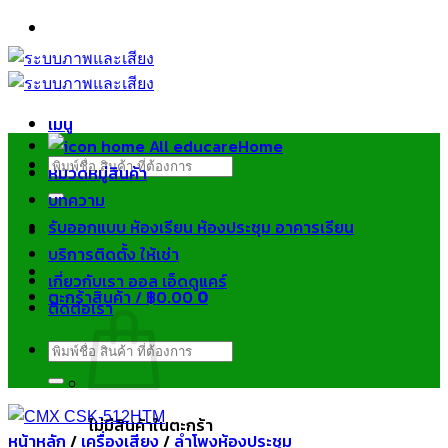
ข้าม
ไป
ยัง
เนื้อหา
เมนู
Home
ค้นหา:
หมวดหมู่สินค้า
บทความ
รับออกแบบ ห้องเรียน ห้องประชุม อาคารเรียน
บริการติดตั้ง ให้เช่า
เกี่ยวกับเรา ออล เอ็ดดูแคร์
ตะกร้าสินค้า /
฿
0.00
0
ติดต่อเรา
ค้นหา:
ไม่มีสินค้าในตะกร้า
หน้าหลัก
/
เครื่องเสียง
/
ลำโพงห้องประชุม