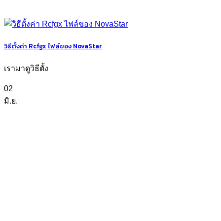
วิธีตั้งค่า Rcfgx ไฟล์ของ NovaStar
เรามาดูวิธีตั้ง
02
มิ.ย.