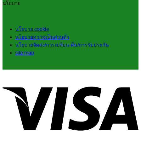
นโยบาย
นโยบาย cookie
นโยบายความเป็นส่วนตัว
นโยบายจัดส่ง/การเปลี่ยน-คืน/การรับประกัน
site map
V