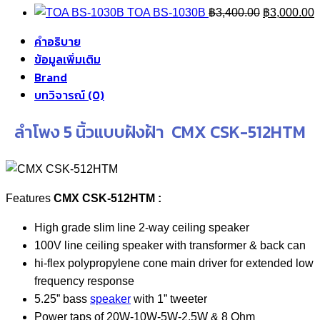
Original
C
TOA BS-1030B
฿
3,400.00
฿
3,000.00
price
p
คำอธิบาย
was:
i
ข้อมูลเพิ่มเติม
฿3,400.00.
฿
Brand
บทวิจารณ์ (0)
ลำโพง 5 นิ้วแบบฝังฝ้า CMX CSK-512HTM
Features
CMX CSK-512HTM :
High grade slim line 2-way ceiling speaker
100V line ceiling speaker with transformer & back can
hi-flex polypropylene cone main driver for extended low
frequency response
5.25” bass
speaker
with 1” tweeter
Power taps of 20W-10W-5W-2.5W & 8 Ohm