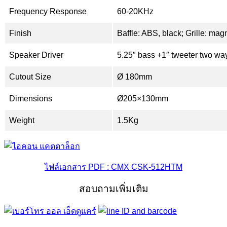
Frequency Response
60-20KHz
Finish
Baffle: ABS, black; Grille: magn
Speaker Driver
5.25″ bass +1″ tweeter two wa
Cutout Size
Ø 180mm
Dimensions
Ø205×130mm
Weight
1.5Kg
ไฟล์เอกสาร PDF : CMX CSK-512HTM
สอบถามเพิ่มเติม