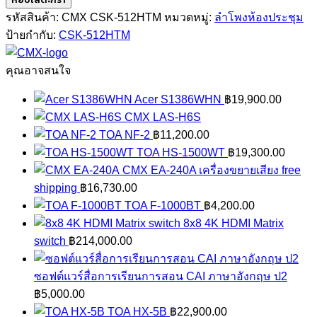
CSK-
รหัสสินค้า:
CMX CSK-512HTM
หมวดหมู่:
ลำโพงห้องประชุม
512HTM
ป้ายกำกับ:
CSK-512HTM
ชิ้น
คุณอาจสนใจ
Acer S1386WHN
฿
19,900.00
CMX LAS-H6S
TOA NF-2
฿
11,200.00
TOA HS-1500WT
฿
19,300.00
CMX EA-240A เครื่องขยายเสียง free
shipping
฿
16,730.00
TOA F-1000BT
฿
4,200.00
8x8 4K HDMI Matrix
switch
฿
214,000.00
ซอฟต์แวร์สื่อการเรียนการสอน CAI ภาษาอังกฤษ ป2
฿
5,000.00
TOA HX-5B
฿
22,900.00