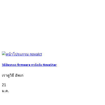
วิธีอัพเกรด firmware การ์ดรับ NovaStar
เราดูวิธี อัพเก
21
ม.ค.