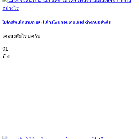
ไมโครโฟนไดนามิก และ ไมโครโฟนคอนเดนเซอร์ ต่างกันอย่างไร
เคยสงสัยไหมครับ
01
มี.ค.