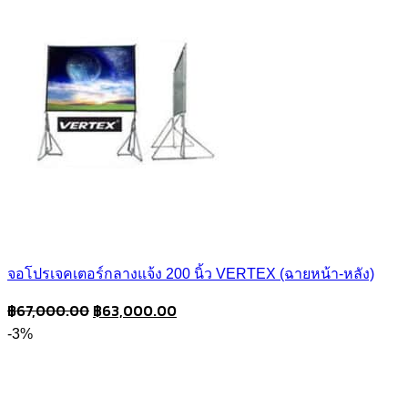
฿44,000.00.
฿39,000.00.
จอโปรเจคเตอร์กลางแจ้ง 200 นิ้ว VERTEX (ฉายหน้า-หลัง)
Original
Current
฿
67,000.00
฿
63,000.00
price
price
-3%
was:
is:
฿67,000.00.
฿63,000.00.