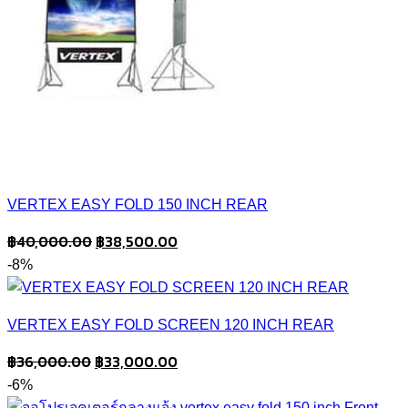
VERTEX EASY FOLD 150 INCH REAR
Original
Current
฿
40,000.00
฿
38,500.00
price
price
-8%
was:
is:
฿40,000.00.
฿38,500.00.
VERTEX EASY FOLD SCREEN 120 INCH REAR
Original
Current
฿
36,000.00
฿
33,000.00
price
price
-6%
was:
is: