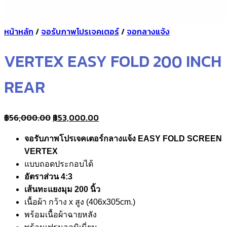
หน้าหลัก
/
จอรับภาพโปรเจคเตอร์
/
จอกลางแจ้ง
VERTEX EASY FOLD 200 INCH
REAR
Original
Current
฿
56,000.00
฿
53,000.00
price
price
จอรับภาพโปรเจคเตอร์กลางแจ้ง
EASY FOLD SCREEN
was:
is:
VERTEX
฿56,000.00.
฿53,000.00.
แบบถอดประกอบได้
อัตราส่วน 4:3
เส้นทะแยงมุม 200 นิ้ว
เนื้อผ้า กว้าง x สูง (406x305cm.)
พร้อมเนื้อผ้าฉายหลัง