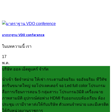
มาตราฐาน VDO conference
ในบทความนี้ เรา
17
พ.ค.
บริษัท ออล เอ็ดดูแคร์ จำกัด
นำเข้า จัดจำหน่าย ให้เช่า กระดานอัจฉริยะ จออัจฉริยะ ทีวีทัช
สกรีนขนาดใหญ่ จอโปรเจคเตอร์ จอ Led full color โปรแกรม
สื่อการเรียนการสอน 5 กลุ่มสาระ โปรแกรม3มิติ เครื่องฉาย
ภาพสามมิติ อุปกรณ์ต่อพ่วง HDMI รับออกแบบห้องเรียน ห้อง
ประชุม เรามีราคาส่งให้กับบริษัท ตัวแทนจำหน่าย และมีเครดิต
ให้กับหน่วยงานราชการ