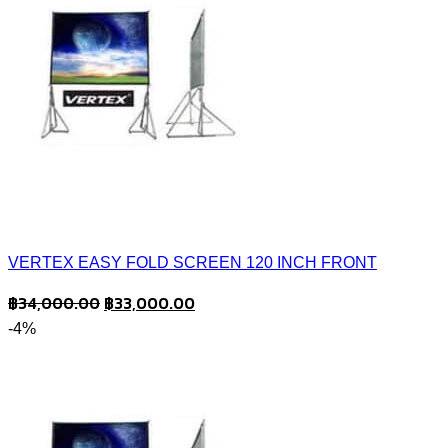
VERTEX EASY FOLD SCREEN 120 INCH FRONT
Original
Current
฿
34,000.00
฿
33,000.00
price
price
-4%
was:
is:
฿34,000.00.
฿33,000.00.