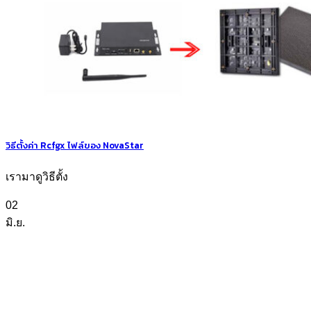
วิธีตั้งค่า Rcfgx ไฟล์ของ NovaStar
เรามาดูวิธีตั้ง
02
มิ.ย.