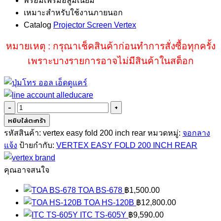
พร้อมเฟรมอลูมิเนี่ยม
เหมาะสำหรับใช้งานภายนอก
Catalog
Projector Screen Vertex
หมายเหตุ : กรุณาเช็คสินค้าก่อนทำการสั่งซื้อทุกครั้ง
เพราะบางรายการอาจไม่มีสินค้าในสต็อก
จำนวน
VERTEX
หยิบใส่ตะกร้า
EASY
รหัสสินค้า:
vertex easy fold 200 inch rear
หมวดหมู่:
จอกลาง
FOLD
แจ้ง
ป้ายกำกับ:
VERTEX EASY FOLD 200 INCH REAR
200
INCH
คุณอาจสนใจ
REAR
TOA BS-678
฿
1,500.00
ชิ้น
TOA HS-120B
฿
12,800.00
ITC TS-605Y
฿
9,590.00