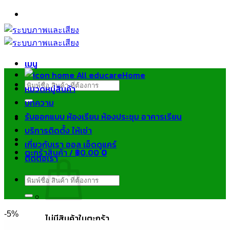
ข้าม
ไป
ยัง
เนื้อหา
เมนู
Home
ค้นหา:
หมวดหมู่สินค้า
บทความ
รับออกแบบ ห้องเรียน ห้องประชุม อาคารเรียน
บริการติดตั้ง ให้เช่า
เกี่ยวกับเรา ออล เอ็ดดูแคร์
ตะกร้าสินค้า /
฿
0.00
0
ติดต่อเรา
ค้นหา:
-5%
ไม่มีสินค้าในตะกร้า