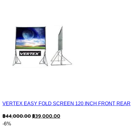
VERTEX EASY FOLD SCREEN 120 INCH FRONT REAR
Original
Current
฿
44,000.00
฿
39,000.00
price
price
-6%
was:
is: