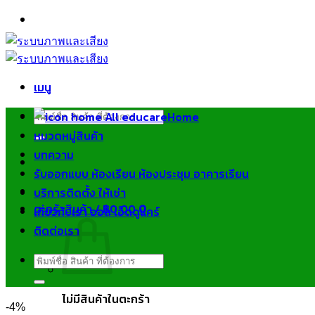
ข้าม
ไป
ยัง
เนื้อหา
เมนู
ค้นหา:
Home
หมวดหมู่สินค้า
บทความ
รับออกแบบ ห้องเรียน ห้องประชุม อาคารเรียน
บริการติดตั้ง ให้เช่า
ตะกร้าสินค้า /
฿
0.00
0
เกี่ยวกับเรา ออล เอ็ดดูแคร์
ติดต่อเรา
ค้นหา:
ไม่มีสินค้าในตะกร้า
-4%