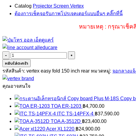
Catalog
Projector Screen Vertex
ต้องการเช็คจอรับภาพโปรเจคเตอร์แบบอื่นๆ คลิ๊กที่นี้
หมายเหตุ : กรุณาเช็คส
จำนวน
VERTEX
หยิบใส่ตะกร้า
EASY
รหัสสินค้า:
vertex easy fold 150 inch rear
หมวดหมู่:
จอกลางแจ้
FOLD
150
คุณอาจสนใจ
INCH
Copy b
REAR
TOA ER-1203
฿
4,700.00
ชิ้น
ITC TS-14PFX-4
฿
37,590.00
TOA A-3512D
฿
23,400.00
Acer XL1220
฿
24,900.00