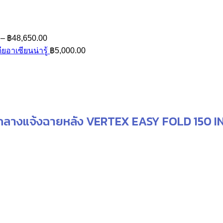
Price
–
฿
48,650.00
range:
ียอาเซียนน่ารู้
฿
5,000.00
฿42,840.00
through
฿48,650.00
กลางแจ้งฉายหลัง VERTEX EASY FOLD 150 