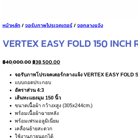
หน้าหลัก
/
จอรับภาพโปรเจคเตอร์
/
จอกลางแจ้ง
VERTEX EASY FOLD 150 INCH 
Original
Current
฿
40,000.00
฿
38,500.00
price
price
จอรับภาพโปรเจคเตอร์กลางแจ้ง
VERTEX EASY FOLD 
was:
is:
แบบถอดประกอบ
฿40,000.00.
฿38,500.00.
อัตราส่วน 4:3
เส้นทะแยงมุม 150 นิ้ว
ขนาดเนื้อผ้า กว้างxสูง (305x244cm.)
พร้อมเนื้อผ้าฉายหลัง
พร้อมเฟรมอลูมิเนี่ยม
เคลื่อนย้ายสะดวก
ใช้งานภายนอกได้