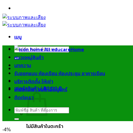
ข้าม
ไป
ยัง
เนื้อหา
เมนู
ค้นหา:
Home
หมวดหมู่สินค้า
บทความ
รับออกแบบ ห้องเรียน ห้องประชุม อาคารเรียน
บริการติดตั้ง ให้เช่า
ตะกร้าสินค้า /
฿
0.00
0
เกี่ยวกับเรา ออล เอ็ดดูแคร์
ติดต่อเรา
ค้นหา:
ไม่มีสินค้าในตะกร้า
-4%