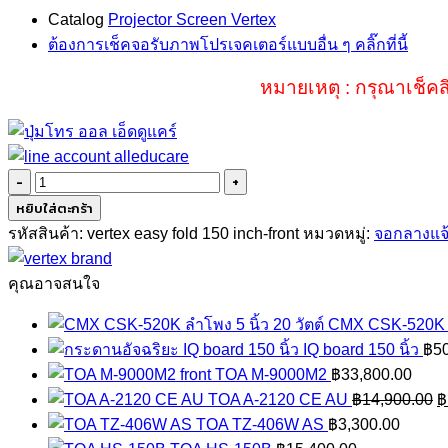
Catalog
Projector Screen Vertex
ต้องการเช็คจอรับภาพโปรเจคเตอร์แบบอื่น ๆ คลิ๊กที่นี้
หมายเหตุ : กรุณาเช็คส
จำนวน
VERTEX
หยิบใส่ตะกร้า
EASY
รหัสสินค้า:
vertex easy fold 150 inch-front
หมวดหมู่:
จอกลางแจ
FOLD
150
คุณอาจสนใจ
INCH
ลำโพง 5 นิ้ว 20 วัตต์ CMX CSK-520K
FRONT
IQ board 150 นิ้ว
฿
5
ชิ้น
TOA M-9000M2
฿
33,800.00
O
TOA A-2120 CE AU
฿
14,900.00
฿
p
TOA TZ-406W AS
฿
3,300.00