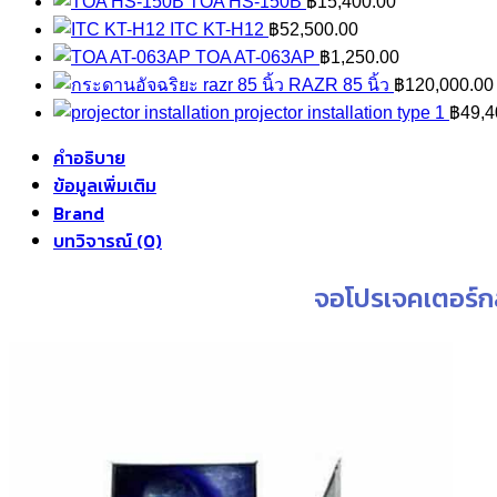
w
TOA HS-150B
฿
15,400.00
฿
ITC KT-H12
฿
52,500.00
TOA AT-063AP
฿
1,250.00
RAZR 85 นิ้ว
฿
120,000.00
projector installation type 1
฿
49,4
คำอธิบาย
ข้อมูลเพิ่มเติม
Brand
บทวิจารณ์ (0)
จอโปรเจคเตอร์ก