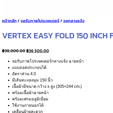
หน้าหลัก
/
จอรับภาพโปรเจคเตอร์
/
จอกลางแจ้ง
VERTEX EASY FOLD 150 INCH
Original
Current
฿
38,000.00
฿
36,500.00
price
price
จอรับภาพโปรเจคเตอร์กลางแจ้ง ฉายหน้า
was:
is:
แบบถอดประกอบได้
฿38,000.00.
฿36,500.00.
อัตราส่วน 4:3
มีเส้นทะแยงมุม 150 นิ้ว
เนื้อผ้ามีขนาด กว้าง x สูง (305×244 cm.)
พร้อมเนื้อผ้าฉายหน้า
พร้อมเฟรมอลูมิเนี่ยม
ใช้งานภายนอกได้
เคลื่อนย้ายสะดวก