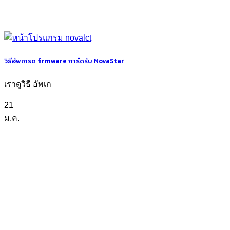
วิธีอัพเกรด firmware การ์ดรับ NovaStar
เราดูวิธี อัพเก
21
ม.ค.