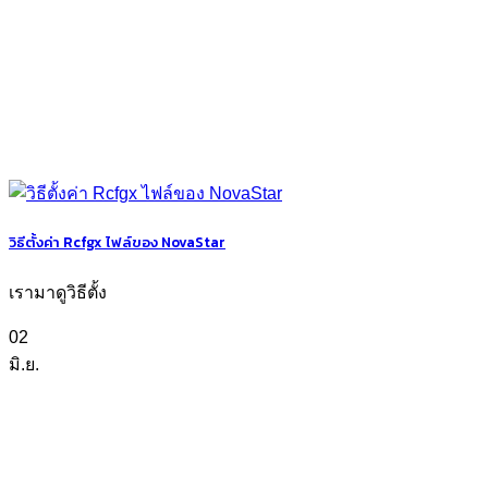
วิธีตั้งค่า Rcfgx ไฟล์ของ NovaStar
เรามาดูวิธีตั้ง
02
มิ.ย.