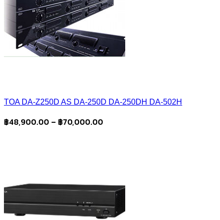
TOA DA-Z250D AS DA-250D DA-250DH DA-502H
Price
฿
48,900.00
–
฿
70,000.00
range:
฿48,900.00
through
฿70,000.00