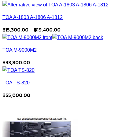
TOA A-1803 A-1806 A-1812
Price
฿
15,300.00
–
฿
19,400.00
range:
฿15,300.00
TOA M-9000M2
through
฿19,400.00
฿
33,800.00
TOA TS-820
฿
55,000.00