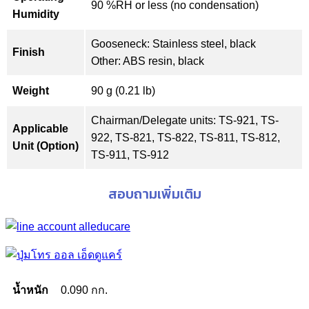
90 %RH or less (no condensation)
Humidity
Gooseneck: Stainless steel, black
Finish
Other: ABS resin, black
Weight
90 g (0.21 lb)
Chairman/Delegate units: TS-921, TS-
Applicable
922, TS-821, TS-822, TS-811, TS-812,
Unit (Option)
TS-911, TS-912
สอบถามเพิ่มเติม
น้ำหนัก
0.090 กก.