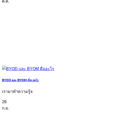
ต.ค.
BYOD และ BYOM คือ อะไร
เรามาทำความรู้จ
26
ก.ย.