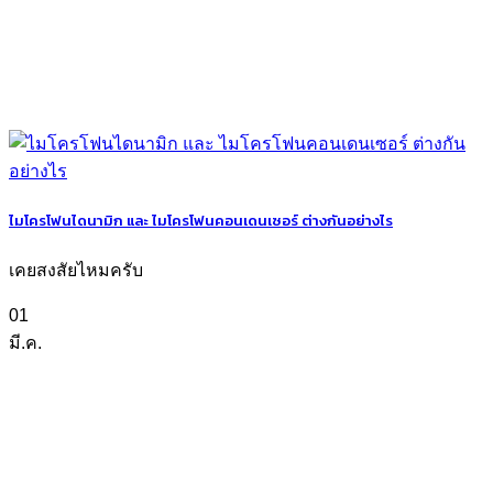
ไมโครโฟนไดนามิก และ ไมโครโฟนคอนเดนเซอร์ ต่างกันอย่างไร
เคยสงสัยไหมครับ
01
มี.ค.