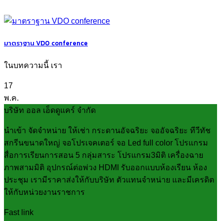
มาตราฐาน VDO conference
ในบทความนี้ เรา
17
พ.ค.
บริษัท ออล เอ็ดดูแคร์ จำกัด
นำเข้า จัดจำหน่าย ให้เช่า กระดานอัจฉริยะ จออัจฉริยะ ทีวีทัช
สกรีนขนาดใหญ่ จอโปรเจคเตอร์ จอ Led full color โปรแกรม
สื่อการเรียนการสอน 5 กลุ่มสาระ โปรแกรม3มิติ เครื่องฉาย
ภาพสามมิติ อุปกรณ์ต่อพ่วง HDMI รับออกแบบห้องเรียน ห้อง
ประชุม เรามีราคาส่งให้กับบริษัท ตัวแทนจำหน่าย และมีเครดิต
ให้กับหน่วยงานราชการ
Fast link