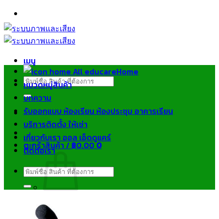
ข้าม
ไป
ยัง
เนื้อหา
เมนู
Home
ค้นหา:
หมวดหมู่สินค้า
บทความ
รับออกแบบ ห้องเรียน ห้องประชุม อาคารเรียน
บริการติดตั้ง ให้เช่า
เกี่ยวกับเรา ออล เอ็ดดูแคร์
ตะกร้าสินค้า /
฿
0.00
0
ติดต่อเรา
ค้นหา:
ไม่มีสินค้าในตะกร้า