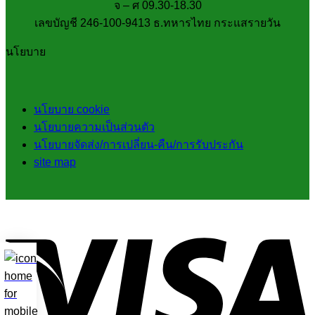
จ – ศ 09.30-18.30
เลขบัญชี 246-100-9413 ธ.ทหารไทย กระแสรายวัน
นโยบาย
นโยบาย cookie
นโยบายความเป็นส่วนตัว
นโยบายจัดส่ง/การเปลี่ยน-คืน/การรับประกัน
site map
V