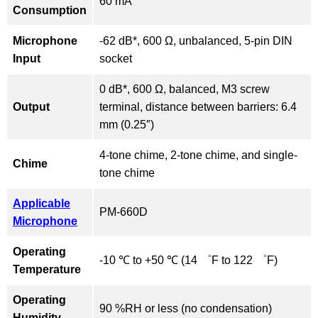
60 mA
Consumption
Microphone
-62 dB*, 600 Ω, unbalanced, 5-pin DIN
Input
socket
0 dB*, 600 Ω, balanced, M3 screw
Output
terminal, distance between barriers: 6.4
mm (0.25″)
4-tone chime, 2-tone chime, and single-
Chime
tone chime
Applicable
PM-660D
Microphone
Operating
-10 ℃ to +50 ℃ (14 ゜F to 122 ゜F)
Temperature
Operating
90 %RH or less (no condensation)
Humidity