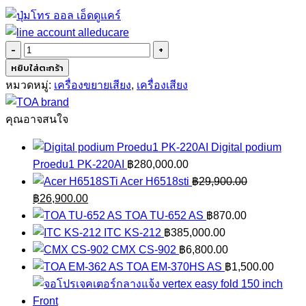
จำนวน
TOA
หยิบใส่ตะกร้า
RU-
หมวดหมู่:
เครื่องขยายเสียง
,
เครื่องเสียง
2002
ชิ้น
คุณอาจสนใจ
Digital podium
Proedu1 PK-220AI
฿
280,000.00
Acer H6518sti
฿
29,900.00
Original
Current
฿
26,900.00
price
price
TOA TU-652 AS
฿
870.00
was:
is:
ITC KS-212
฿
385,000.00
฿29,900.00.
฿26,900.00.
CMX CS-902
฿
6,800.00
TOA EM-370HS AS
฿
1,500.00