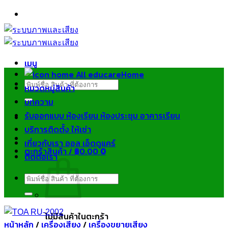
ข้าม
ไป
ยัง
เนื้อหา
เมนู
Home
ค้นหา:
หมวดหมู่สินค้า
บทความ
รับออกแบบ ห้องเรียน ห้องประชุม อาคารเรียน
บริการติดตั้ง ให้เช่า
เกี่ยวกับเรา ออล เอ็ดดูแคร์
ตะกร้าสินค้า /
฿
0.00
0
ติดต่อเรา
ค้นหา:
ไม่มีสินค้าในตะกร้า
หน้าหลัก
/
เครื่องเสียง
/
เครื่องขยายเสียง