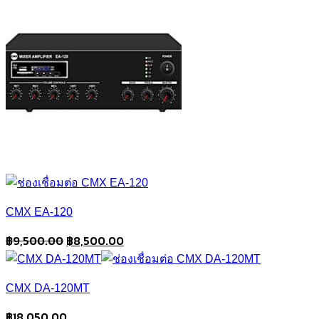
CMX EA-120
Original
Current
฿
9,500.00
฿
8,500.00
price
price
was:
is:
CMX DA-120MT
฿9,500.00.
฿8,500.00.
฿
18,050.00