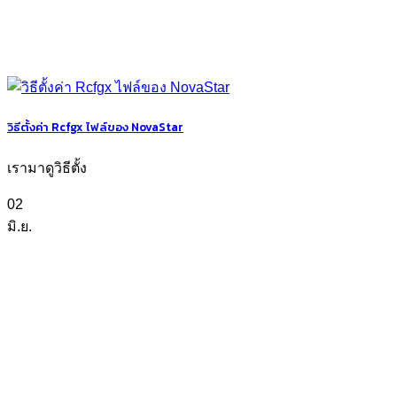
วิธีตั้งค่า Rcfgx ไฟล์ของ NovaStar
เรามาดูวิธีตั้ง
02
มิ.ย.