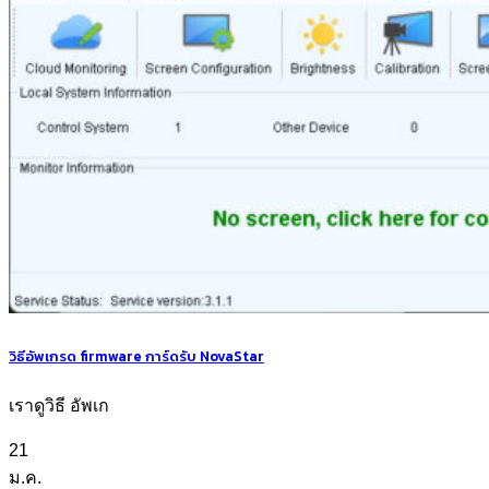
วิธีอัพเกรด firmware การ์ดรับ NovaStar
เราดูวิธี อัพเก
21
ม.ค.