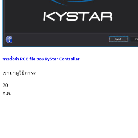
การตั้งค่า RCG file ของ KyStar Controller
เรามาดูวิธีการต
20
ก.ค.