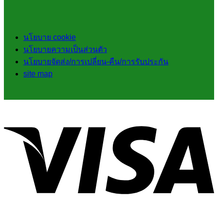
นโยบาย cookie
นโยบายความเป็นส่วนตัว
นโยบายจัดส่ง/การเปลี่ยน-คืน/การรับประกัน
site map
V