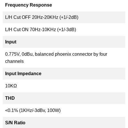
Frequency Response
L/H Cut OFF 20Hz-20KHz (+1/-2dB)
L/H Cut ON 70Hz-10KHz (+1/-3dB)
Input
0.775V, 0dBu, balanced phoenix connector by four
channels
Input Impedance
10KΩ
THD
<0.1% (1KHz/-3dBv, 100W)
S/N Ratio