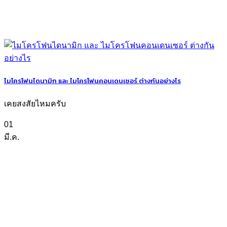
ไมโครโฟนไดนามิก และ ไมโครโฟนคอนเดนเซอร์ ต่างกันอย่างไร
เคยสงสัยไหมครับ
01
มี.ค.