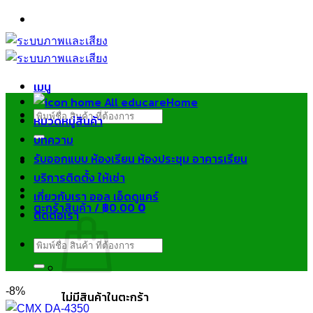
ข้าม
ไป
ยัง
เนื้อหา
เมนู
Home
ค้นหา:
หมวดหมู่สินค้า
บทความ
รับออกแบบ ห้องเรียน ห้องประชุม อาคารเรียน
บริการติดตั้ง ให้เช่า
เกี่ยวกับเรา ออล เอ็ดดูแคร์
ตะกร้าสินค้า /
฿
0.00
0
ติดต่อเรา
ค้นหา:
-8%
ไม่มีสินค้าในตะกร้า