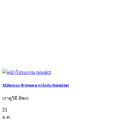
วิธีอัพเกรด firmware การ์ดรับ NovaStar
เราดูวิธี อัพเก
21
ม.ค.