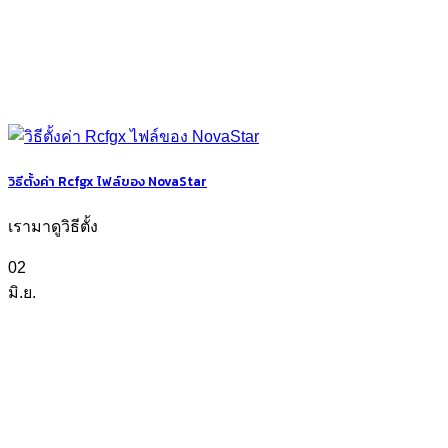
วิธีตั้งค่า Rcfgx ไฟล์ของ NovaStar
เรามาดูวิธีตั้ง
02
มิ.ย.