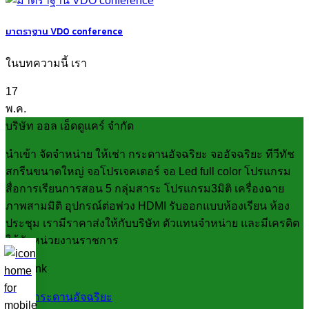
มาตราฐาน VDO conference
ในบทความนี้ เรา
17
พ.ค.
บริษัท ออล เอ็ดดูแคร์ จำกัด
นำเข้า จัดจำหน่าย ให้เช่า กระดานอัจฉริยะ จออัจฉริยะ ทีวีทัช
สกรีนขนาดใหญ่ จอโปรเจคเตอร์ จอ Led full color โปรแกรม
สื่อการเรียนการสอน 5 กลุ่มสาระ โปรแกรม3มิติ เครื่องฉาย
ภาพสามมิติ อุปกรณ์ต่อพ่วง HDMI รับออกแบบห้องเรียน ห้อง
ประชุม เรามีราคาส่งให้กับบริษัท ตัวแทนจำหน่าย และมีเครดิต
ให้กับหน่วยงานราชการ
Fast link
กระดานอัจฉริยะ