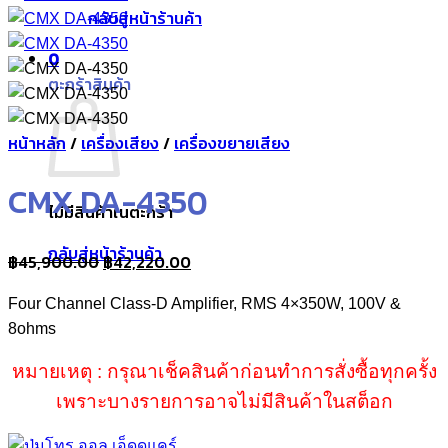
กลับสู่หน้าร้านค้า
0
ตะกร้าสินค้า
หน้าหลัก
/
เครื่องเสียง
/
เครื่องขยายเสียง
CMX DA-4350
ไม่มีสินค้าในตะกร้า
กลับสู่หน้าร้านค้า
Original
Current
฿
45,900.00
฿
42,220.00
price
price
Four Channel Class-D Amplifier, RMS 4×350W, 100V &
was:
is:
8ohms
฿45,900.00.
฿42,220.00.
หมายเหตุ : กรุณาเช็คสินค้าก่อนทำการสั่งซื้อทุกครั้ง
เพราะบางรายการอาจไม่มีสินค้าในสต็อก