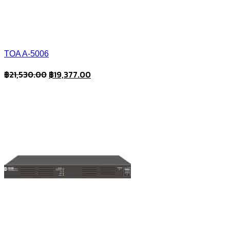
TOA A-5006
Original
Current
฿
21,530.00
฿
19,377.00
price
price
was:
is:
฿21,530.00.
฿19,377.00.