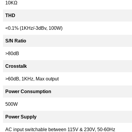
10KΩ
THD
<0.1% (1KHz/-3dBv, 100W)
S/N Ratio
>80dB
Crosstalk
>60dB, 1KHz, Max output
Power Consumption
500W
Power Supply
AC input switchable between 115V & 230V, 50-60Hz