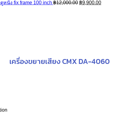
Original
Current
ูหนัง fix frame 100 inch
฿
12,000.00
฿
9,900.00
price
price
was:
is:
฿12,000.00.
฿9,900.00.
เครื่องขยายเสียง CMX DA-4060
tion