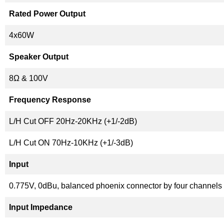
Rated Power Output
4x60W
Speaker Output
8Ω & 100V
Frequency Response
L/H Cut OFF 20Hz-20KHz (+1/-2dB)
L/H Cut ON 70Hz-10KHz (+1/-3dB)
Input
0.775V, 0dBu, balanced phoenix connector by four channels
Input Impedance