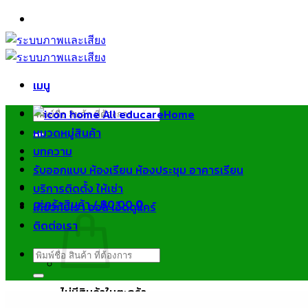
ข้าม
ไป
ยัง
เนื้อหา
เมนู
ค้นหา:
Home
หมวดหมู่สินค้า
บทความ
รับออกแบบ ห้องเรียน ห้องประชุม อาคารเรียน
บริการติดตั้ง ให้เช่า
ตะกร้าสินค้า /
฿
0.00
0
เกี่ยวกับเรา ออล เอ็ดดูแคร์
ติดต่อเรา
ค้นหา:
ไม่มีสินค้าในตะกร้า