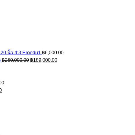
20 นิ้ว 4:3 Proedu1
฿
6,000.00
Original
Current
)
฿
250,000.00
฿
189,000.00
rice
price
price
ange:
was:
is:
47,250.00
Current
฿250,000.00.
฿189,000.00.
00
hrough
Current
price
0
61,250.00
price
is:
00.
is:
฿8,500.00.
0.
฿8,500.00.