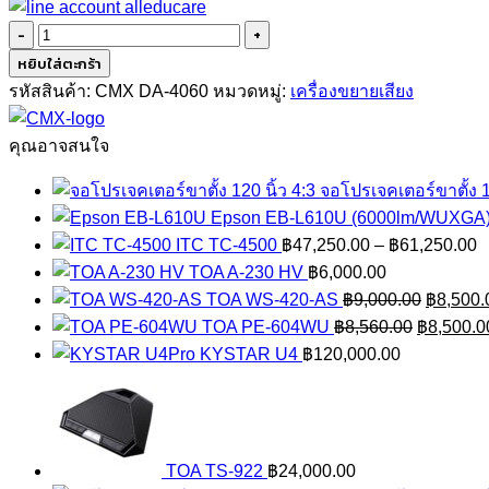
จำนวน
CMX
หยิบใส่ตะกร้า
DA-
รหัสสินค้า:
CMX DA-4060
หมวดหมู่:
เครื่องขยายเสียง
4060
ชิ้น
คุณอาจสนใจ
จอโปรเจคเตอร์ขาตั้ง 1
Epson EB-L610U (6000lm/WUXGA
P
ITC TC-4500
฿
47,250.00
–
฿
61,250.00
r
TOA A-230 HV
฿
6,000.00
Original
฿
TOA WS-420-AS
฿
9,000.00
฿
8,500.
Original
price
t
TOA PE-604WU
฿
8,560.00
฿
8,500.0
price
was:
฿
KYSTAR U4
฿
120,000.00
was:
฿9,000.
฿8,560.0
TOA TS-922
฿
24,000.00