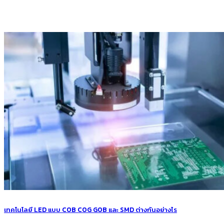
เทคโนโลยี LED แบบ COB COG GOB และ SMD ต่างกันอย่างไร