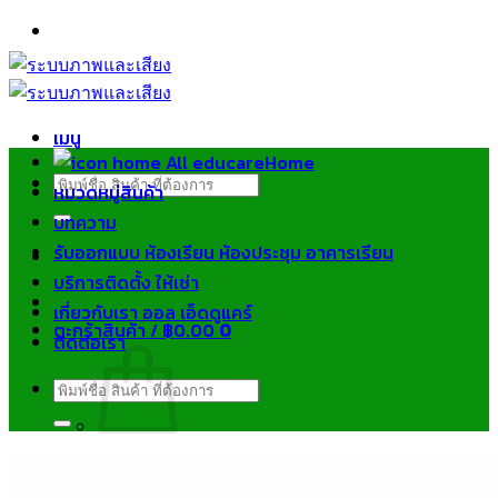
ข้าม
ไป
ยัง
เนื้อหา
เมนู
Home
ค้นหา:
หมวดหมู่สินค้า
บทความ
รับออกแบบ ห้องเรียน ห้องประชุม อาคารเรียน
บริการติดตั้ง ให้เช่า
เกี่ยวกับเรา ออล เอ็ดดูแคร์
ตะกร้าสินค้า /
฿
0.00
0
ติดต่อเรา
ค้นหา:
ไม่มีสินค้าในตะกร้า