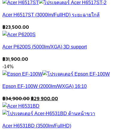
price
price
was:
is:
Acer H6517ST (3000lm/FullHD) ระยะฉายใกล้
฿99,900.00.
฿68,000.00.
฿
23,500.00
Acer P6200S (5000lm/XGA) 3D support
฿
31,900.00
-14%
Epson EF-100W (2000lm/WXGA) 16:10
Original
Current
฿
34,900.00
฿
29,900.00
price
price
was:
is:
฿34,900.00.
฿29,900.00.
Acer H6531BD (3500lm/FullHD)