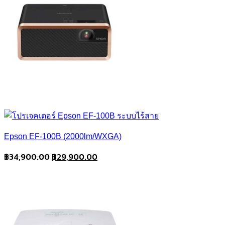
Epson EF-100B (2000lm/WXGA)
Original
Current
฿
34,900.00
฿
29,900.00
price
price
was:
is:
฿34,900.00.
฿29,900.00.