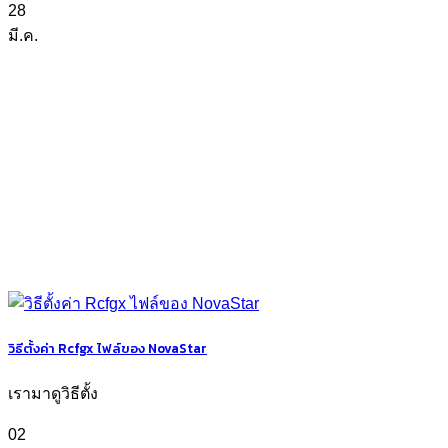
28
มี.ค.
วิธีตั้งค่า Rcfgx ไฟล์ของ NovaStar
เรามาดูวิธีตั้ง
02