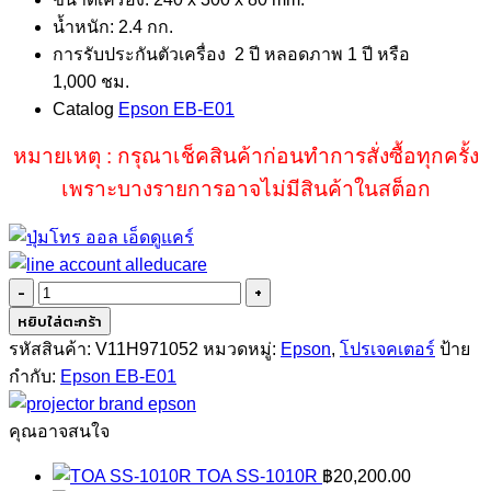
น้ำหนัก: 2.4 กก.
การรับประกันตัวเครื่อง 2 ปี หลอดภาพ 1 ปี หรือ
1,000 ชม.
Catalog
Epson EB-E01
หมายเหตุ : กรุณาเช็คสินค้าก่อนทำการสั่งซื้อทุกครั้ง
เพราะบางรายการอาจไม่มีสินค้าในสต็อก
จำนวน
Epson
หยิบใส่ตะกร้า
EB-
รหัสสินค้า:
V11H971052
หมวดหมู่:
Epson
,
โปรเจคเตอร์
ป้าย
E01
กำกับ:
Epson EB-E01
(3300lm/XGA)
ชิ้น
คุณอาจสนใจ
TOA SS-1010R
฿
20,200.00