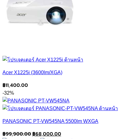
Acer X1225i (3600lm/XGA)
฿
11,400.00
-32%
PANASONIC PT-VW545NA 5500lm WXGA
Original
Current
฿
99,900.00
฿
68,000.00