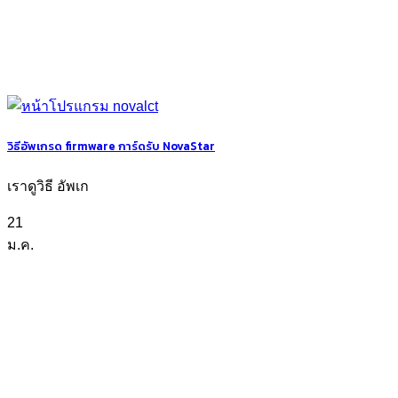
วิธีอัพเกรด firmware การ์ดรับ NovaStar
เราดูวิธี อัพเก
21
ม.ค.