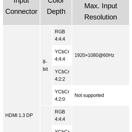
Input
Color
Max. Input
Connector
Depth
Resolution
RGB
4:4:4
YCbCr
1920×1080@60Hz
4:4:4
8-
bit
YCbCr
4:2:2
YCbCr
Not supported
4:2:0
RGB
HDMI 1.3 DP
4:4:4
YCbCr