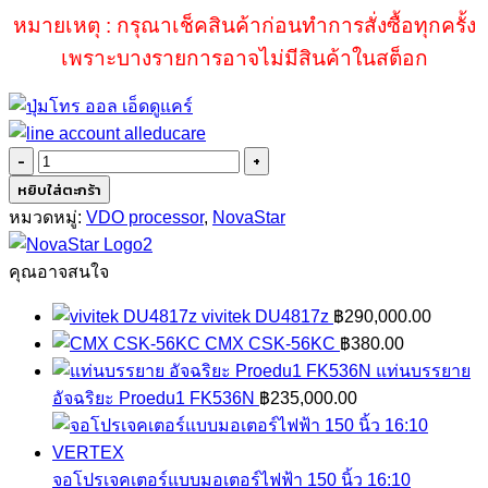
หมายเหตุ : กรุณาเช็คสินค้าก่อนทำการสั่งซื้อทุกครั้ง
เพราะบางรายการอาจไม่มีสินค้าในสต็อก
จำนวน
Novastar
หยิบใส่ตะกร้า
VX4S
หมวดหมู่:
VDO processor
,
NovaStar
ชิ้น
คุณอาจสนใจ
vivitek DU4817z
฿
290,000.00
CMX CSK-56KC
฿
380.00
แท่นบรรยาย
อัจฉริยะ Proedu1 FK536N
฿
235,000.00
จอโปรเจคเตอร์แบบมอเตอร์ไฟฟ้า 150 นิ้ว 16:10