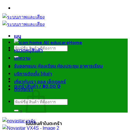
ข้าม
ไป
ยัง
เนื้อหา
เมนู
Home
ค้นหา:
หมวดหมู่สินค้า
บทความ
รับออกแบบ ห้องเรียน ห้องประชุม อาคารเรียน
บริการติดตั้ง ให้เช่า
เกี่ยวกับเรา ออล เอ็ดดูแคร์
ตะกร้าสินค้า /
฿
0.00
0
ติดต่อเรา
ค้นหา:
ไม่มีสินค้าในตะกร้า