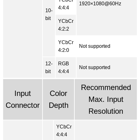
1920×1080@60Hz
4:4:4
10-
bit
YCbCr
4:2:2
YCbCr
Not supported
4:2:0
12-
RGB
Not supported
bit
4:4:4
Recommended
Input
Color
Max. Input
Connector
Depth
Resolution
YCbCr
4:4:4