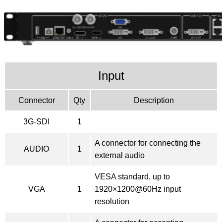
Input
Connector
Qty
Description
3G-SDI
1
A connector for connecting the
AUDIO
1
external audio
VESA standard, up to
VGA
1
1920×1200@60Hz input
resolution