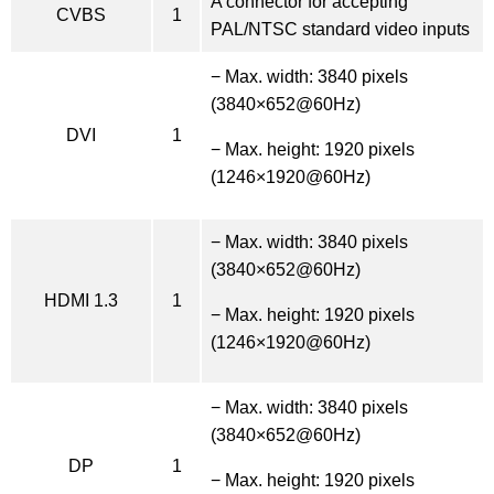
A connector for accepting
CVBS
1
PAL/NTSC standard video inputs
−
Max. width: 3840 pixels
(3840×652@60Hz)
DVI
1
−
Max. height: 1920 pixels
(1246×1920@60Hz)
−
Max. width: 3840 pixels
(3840×652@60Hz)
HDMI 1.3
1
−
Max. height: 1920 pixels
(1246×1920@60Hz)
−
Max. width: 3840 pixels
(3840×652@60Hz)
DP
1
−
Max. height: 1920 pixels