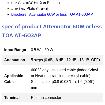
การต่อสายได้ง่ายด้วย Push-in
มาพร้อม Plate ด้านหน้า
Brochure : Attenuator 60W or less TOA AT-603AP
spec of product Attenuator 60W or less
TOA AT-603AP
Input Range
0.5 W – 60 W
Attenuation
5 steps (0 dB, -6 dB, -12 dB, -18 dB, OFF)
600 V vinyl-insulated cable (Indoor Vinyl
Applicable
or Heat-resistant Indoor Vinyl cable)
Cable
Solid cable: φ0.8 (0.03″) – φ1.6 (0.06″)
mm
Terminal
Push-in connector