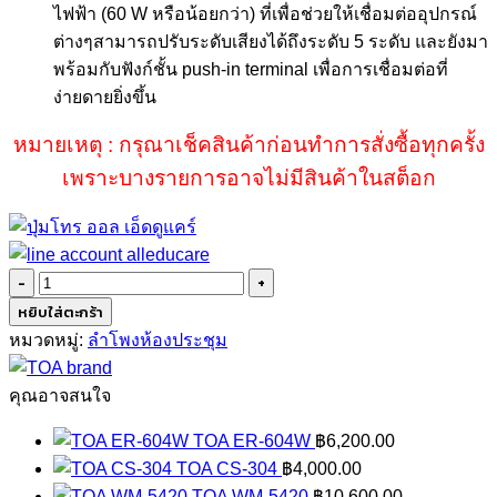
ไฟฟ้า
(60
W
หรือน้อยกว่า) ที่
เพื่อช่วยให้เชื่อมต่ออุปกรณ์
ต่างๆสามารถปรับระดับเสียงได้ถึงระดับ
5 ระดับ และ
ยังมา
พร้อมกับฟังก์ชั้น
push-in terminal
เพื่อการเชื่อมต่อที่
ง่ายดายยิ่งขึ้น
หมายเหตุ : กรุณาเช็คสินค้าก่อนทำการสั่งซื้อทุกครั้ง
เพราะบางรายการอาจไม่มีสินค้าในสต็อก
จำนวน
TOA
หยิบใส่ตะกร้า
AT-
หมวดหมู่:
ลำโพงห้องประชุม
603AP
ชิ้น
คุณอาจสนใจ
TOA ER-604W
฿
6,200.00
TOA CS-304
฿
4,000.00
TOA WM-5420
฿
10,600.00