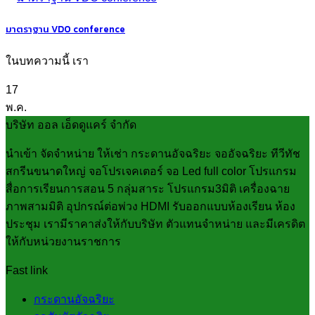
มาตราฐาน VDO conference
ในบทความนี้ เรา
17
พ.ค.
บริษัท ออล เอ็ดดูแคร์ จำกัด
นำเข้า จัดจำหน่าย ให้เช่า กระดานอัจฉริยะ จออัจฉริยะ ทีวีทัช
สกรีนขนาดใหญ่ จอโปรเจคเตอร์ จอ Led full color โปรแกรม
สื่อการเรียนการสอน 5 กลุ่มสาระ โปรแกรม3มิติ เครื่องฉาย
ภาพสามมิติ อุปกรณ์ต่อพ่วง HDMI รับออกแบบห้องเรียน ห้อง
ประชุม เรามีราคาส่งให้กับบริษัท ตัวแทนจำหน่าย และมีเครดิต
ให้กับหน่วยงานราชการ
Fast link
กระดานอัจฉริยะ