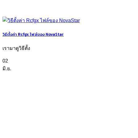
วิธีตั้งค่า Rcfgx ไฟล์ของ NovaStar
เรามาดูวิธีตั้ง
02
มิ.ย.