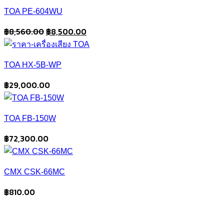
TOA PE-604WU
Original
Current
฿
8,560.00
฿
8,500.00
price
price
was:
is:
TOA HX-5B-WP
฿8,560.00.
฿8,500.00.
฿
29,000.00
TOA FB-150W
฿
72,300.00
CMX CSK-66MC
฿
810.00