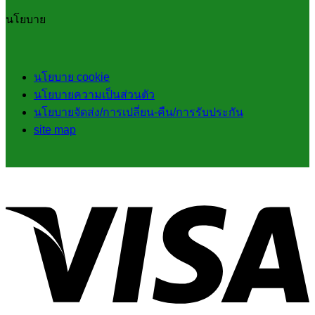
นโยบาย
นโยบาย cookie
นโยบายความเป็นส่วนตัว
นโยบายจัดส่ง/การเปลี่ยน-คืน/การรับประกัน
site map
V