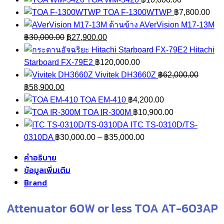
TOA F-1300WTWP
฿
7,800.00
AVerVision M17-13M
Original
Current
฿
30,000.00
฿
27,900.00
price
price
Hitachi
was:
is:
Starboard FX-79E2
฿
120,000.00
฿30,000.00.
฿27,900.00.
Vivitek DH3660Z
฿
62,000.00
Original
Current
฿
58,900.00
price
price
TOA EM-410
฿
4,200.00
was:
is:
TOA IR-300M
฿
10,900.00
฿62,000.00.
฿58,900.00.
ITC TS-0310D/TS-
Price
0310DA
฿
30,000.00
–
฿
35,000.00
range:
คำอธิบาย
฿30,000.00
ข้อมูลเพิ่มเติม
through
Brand
฿35,000.00
Attenuator 60W or less TOA AT-603AP