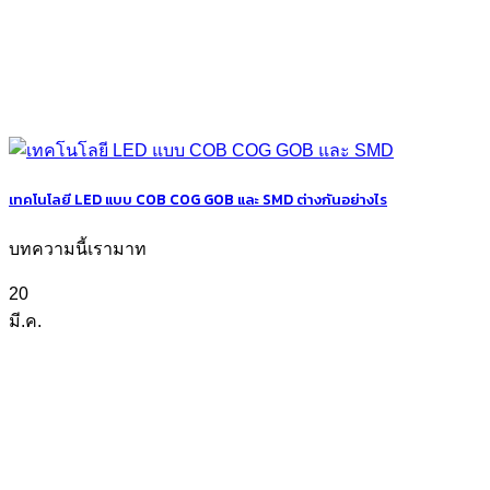
เทคโนโลยี LED แบบ COB COG GOB และ SMD ต่างกันอย่างไร
บทความนี้เรามาท
20
มี.ค.