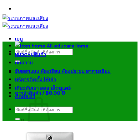
ข้าม
ไป
ยัง
เนื้อหา
เมนู
Home
ค้นหา:
หมวดหมู่สินค้า
บทความ
รับออกแบบ ห้องเรียน ห้องประชุม อาคารเรียน
บริการติดตั้ง ให้เช่า
เกี่ยวกับเรา ออล เอ็ดดูแคร์
ตะกร้าสินค้า /
฿
0.00
0
ติดต่อเรา
ค้นหา:
ไม่มีสินค้าในตะกร้า