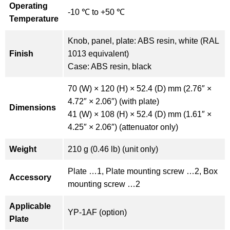
Operating
-10 ℃ to +50 ℃
Temperature
Knob, panel, plate: ABS resin, white (RAL
Finish
1013 equivalent)
Case: ABS resin, black
70 (W) × 120 (H) × 52.4 (D) mm (2.76″ ×
4.72″ × 2.06″) (with plate)
Dimensions
41 (W) × 108 (H) × 52.4 (D) mm (1.61″ ×
4.25″ × 2.06″) (attenuator only)
Weight
210 g (0.46 lb) (unit only)
Plate …1, Plate mounting screw …2, Box
Accessory
mounting screw …2
Applicable
YP-1AF (option)
Plate