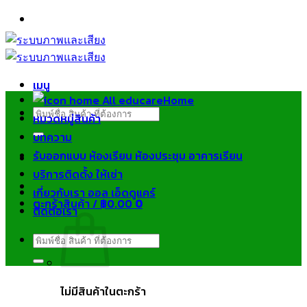
ข้าม
ไป
ยัง
เนื้อหา
เมนู
Home
ค้นหา:
หมวดหมู่สินค้า
บทความ
รับออกแบบ ห้องเรียน ห้องประชุม อาคารเรียน
บริการติดตั้ง ให้เช่า
เกี่ยวกับเรา ออล เอ็ดดูแคร์
ตะกร้าสินค้า /
฿
0.00
0
ติดต่อเรา
ค้นหา:
ไม่มีสินค้าในตะกร้า