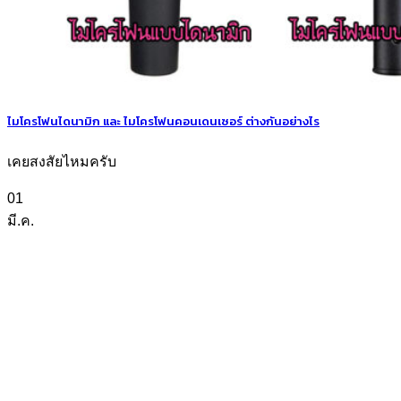
ไมโครโฟนไดนามิก และ ไมโครโฟนคอนเดนเซอร์ ต่างกันอย่างไร
เคยสงสัยไหมครับ
01
มี.ค.