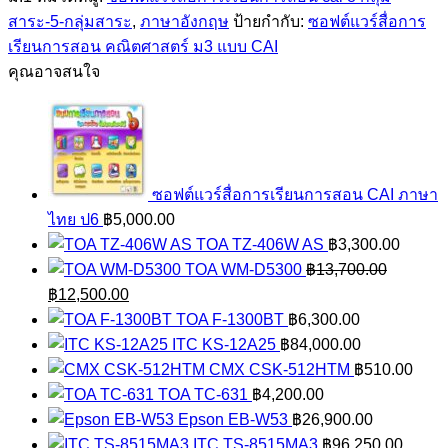
เรียน
สาระ-5-กลุ่มสาระ
,
ภาษาอังกฤษ
ป้ายกำกับ:
ซอฟต์แวร์สื่อการ
การ
เรียนการสอน คณิตศาสตร์ ม3 แบบ CAI
สอน
คุณอาจสนใจ
CAI
ภาษา
อังกฤษ
ม1
ชิ้น
ซอฟต์แวร์สื่อการเรียนการสอน CAI ภาษา
ไทย ป6
฿
5,000.00
TOA TZ-406W AS
฿
3,300.00
TOA WM-D5300
฿
13,700.00
Original
Current
฿
12,500.00
price
price
TOA F-1300BT
฿
6,300.00
was:
is:
ITC KS-12A25
฿
84,000.00
฿13,700.00.
฿12,500.00.
CMX CSK-512HTM
฿
510.00
TOA TC-631
฿
4,200.00
Epson EB-W53
฿
26,900.00
ITC TS-8515MA3
฿
96,250.00