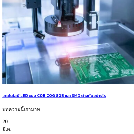
เทคโนโลยี LED แบบ COB COG GOB และ SMD ต่างกันอย่างไร
บทความนี้เรามาท
20
มี.ค.