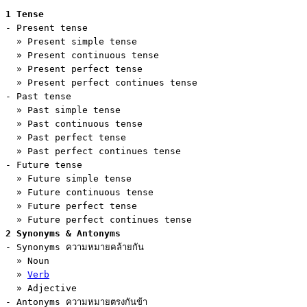
1 Tense
- Present tense

  » Present simple tense

  » Present continuous tense

  » Present perfect tense

  » Present perfect continues tense

- Past tense

  » Past simple tense

  » Past continuous tense

  » Past perfect tense

  » Past perfect continues tense

- Future tense

  » Future simple tense

  » Future continuous tense

  » Future perfect tense

2 Synonyms & Antonyms
- Synonyms ความหมายคล้ายกัน

  » Noun

  » 
Verb
  » Adjective

- Antonyms ความหมายตรงกันข้า
