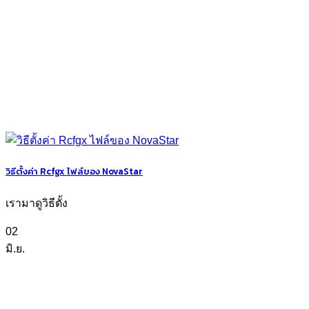
วิธีตั้งค่า Rcfgx ไฟล์ของ NovaStar
เรามาดูวิธีตั้ง
02
มิ.ย.