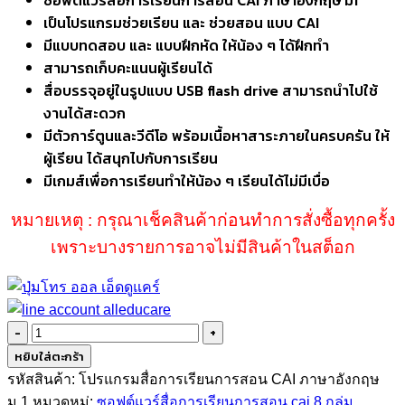
เป็นโปรแกรมช่วยเรียน และ ช่วยสอน แบบ CAI
มีแบบทดสอบ และ แบบฝึกหัด ให้น้อง ๆ ได้ฝึกทำ
สามารถเก็บคะแนนผู้เรียนได้
สื่อบรรจุอยู่ในรูปแบบ USB flash drive สามารถนำไปใช้
งานได้สะดวก
มีตัวการ์ตูนและวีดีโอ พร้อมเนื้อหาสาระภายในครบครัน ให้
ผู้เรียน ได้สนุกไปกับการเรียน
มีเกมส์เพื่อการเรียนทำให้น้อง ๆ เรียนได้ไม่มีเบื่อ
หมายเหตุ : กรุณาเช็คสินค้าก่อนทำการสั่งซื้อทุกครั้ง
เพราะบางรายการอาจไม่มีสินค้าในสต็อก
จำนวน
ซอฟต์แวร์
หยิบใส่ตะกร้า
สื่อ
รหัสสินค้า:
โปรแกรมสื่อการเรียนการสอน CAI ภาษาอังกฤษ
การ
ม.1
หมวดหมู่:
ซอฟต์แวร์สื่อการเรียนการสอน cai 8 กลุ่ม