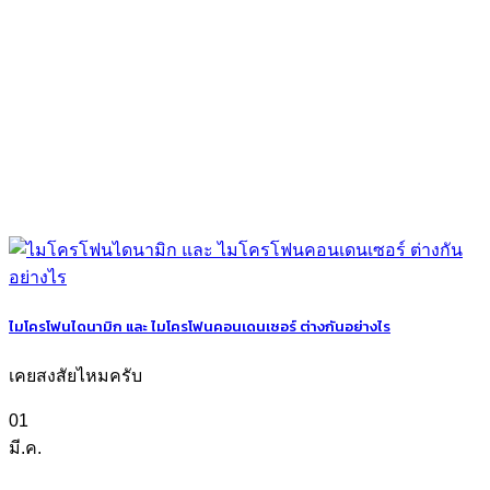
ไมโครโฟนไดนามิก และ ไมโครโฟนคอนเดนเซอร์ ต่างกันอย่างไร
เคยสงสัยไหมครับ
01
มี.ค.