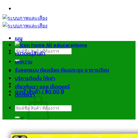
ข้าม
ไป
ยัง
เนื้อหา
เมนู
Home
ค้นหา:
หมวดหมู่สินค้า
บทความ
รับออกแบบ ห้องเรียน ห้องประชุม อาคารเรียน
บริการติดตั้ง ให้เช่า
เกี่ยวกับเรา ออล เอ็ดดูแคร์
ตะกร้าสินค้า /
฿
0.00
0
ติดต่อเรา
ค้นหา:
ไม่มีสินค้าในตะกร้า