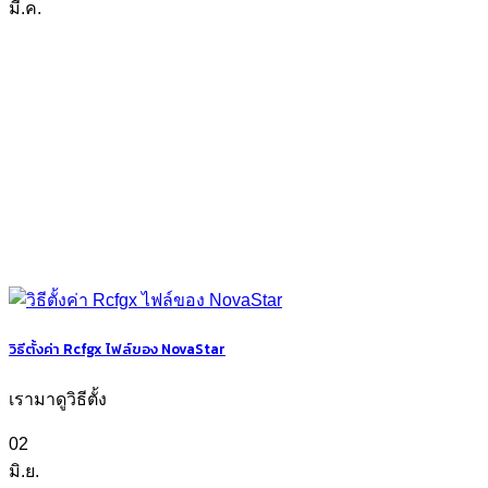
มี.ค.
วิธีตั้งค่า Rcfgx ไฟล์ของ NovaStar
เรามาดูวิธีตั้ง
02
มิ.ย.