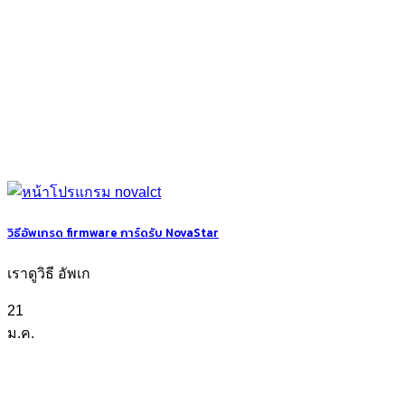
วิธีอัพเกรด firmware การ์ดรับ NovaStar
เราดูวิธี อัพเก
21
ม.ค.