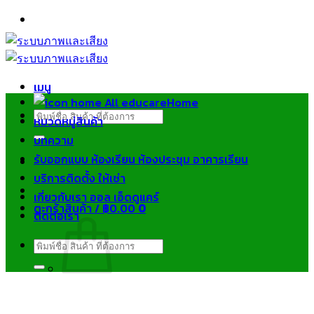
ข้าม
ไป
ยัง
เนื้อหา
เมนู
Home
ค้นหา:
หมวดหมู่สินค้า
บทความ
รับออกแบบ ห้องเรียน ห้องประชุม อาคารเรียน
บริการติดตั้ง ให้เช่า
เกี่ยวกับเรา ออล เอ็ดดูแคร์
ตะกร้าสินค้า /
฿
0.00
0
ติดต่อเรา
ค้นหา:
ไม่มีสินค้าในตะกร้า