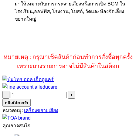
มาให้เหมาะกับการกระจายเสียงหรือการเปิด BGM
ใน
โรงเรียน
,
ออฟฟิศ
,
โรงงาน
,
โบสถ์
,
วัดและห้องจัดเลี้ยง
ขยาดใหญ่
หมายเหตุ : กรุณาเช็คสินค้าก่อนทำการสั่งซื้อทุกครั้ง
เพราะบางรายการอาจไม่มีสินค้าในสต็อก
จำนวน
TOA
หยิบใส่ตะกร้า
A-
หมวดหมู่:
เครื่องขยายเสียง
2060
H
คุณอาจสนใจ
ชิ้น