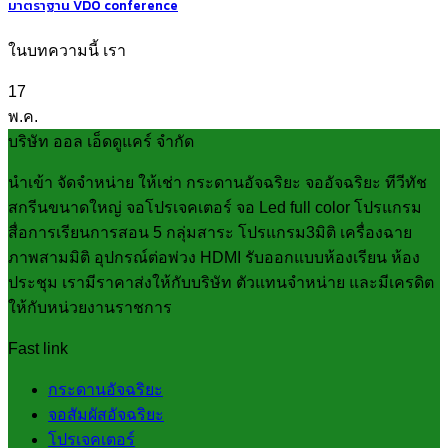
มาตราฐาน VDO conference
ในบทความนี้ เรา
17
พ.ค.
บริษัท ออล เอ็ดดูแคร์ จำกัด
นำเข้า จัดจำหน่าย ให้เช่า กระดานอัจฉริยะ จออัจฉริยะ ทีวีทัช
สกรีนขนาดใหญ่ จอโปรเจคเตอร์ จอ Led full color โปรแกรม
สื่อการเรียนการสอน 5 กลุ่มสาระ โปรแกรม3มิติ เครื่องฉาย
ภาพสามมิติ อุปกรณ์ต่อพ่วง HDMI รับออกแบบห้องเรียน ห้อง
ประชุม เรามีราคาส่งให้กับบริษัท ตัวแทนจำหน่าย และมีเครดิต
ให้กับหน่วยงานราชการ
Fast link
กระดานอัจฉริยะ
จอสัมผัสอัจฉริยะ
โปรเจคเตอร์