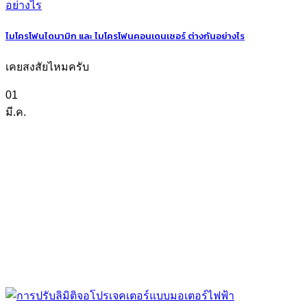
ไมโครโฟนไดนามิก และ ไมโครโฟนคอนเดนเซอร์ ต่างกันอย่างไร
เคยสงสัยไหมครับ
01
มี.ค.