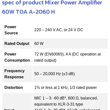
spec of product Mixer Power Amplifier
60W TOA A-2060 H
Power
220 – 240 V AC, or 24 V DC
Source
Rated Output
60 W
Power
72 W (EN60065), 4 A (DC operation at
Consumption
rated output)
Frequency
50 – 20,000 Hz (±3 dB)
Response
Distortion
1% or less at 1 kHz, 1/3 rated power
MIC 1 – 3: -60 dB*, 600 Ω, balanced,
equivalent to XLR-3-31 type