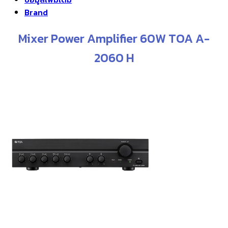
฿48,000.00.
฿45,000.00.
Brand
Mixer Power Amplifier 60W TOA A-
2060 H