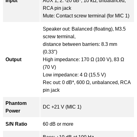
Input
AUX 1, 2: -20 dB*, 10 kΩ, unbalanced,
RCA pin jack
Mute: Contact screw terminal (for MIC 1)
Speaker out: Balanced (floating), M3.5
screw terminal,
distance between barriers: 8.3 mm
(0.33″)
Output
High impedance: 170 Ω (100 V), 83 Ω
(70 V)
Low impedance: 4 Ω (15.5 V)
Rec out: 0 dB*, 600 Ω, unbalanced, RCA
pin jack
Phantom
DC +21 V (MIC 1)
Power
S/N Ratio
60 dB or more