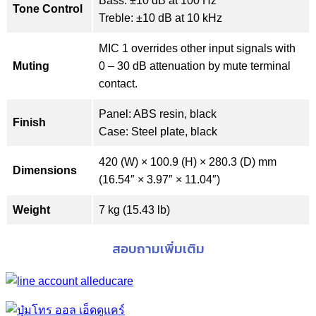
Bass: ±10 dB at 100 Hz
Tone Control
Treble: ±10 dB at 10 kHz
MIC 1 overrides other input signals with
Muting
0 – 30 dB attenuation by mute terminal
contact.
Panel: ABS resin, black
Finish
Case: Steel plate, black
420 (W) × 100.9 (H) × 280.3 (D) mm
Dimensions
(16.54″ × 3.97″ × 11.04″)
Weight
7 kg (15.43 lb)
สอบถามเพิ่มเติม