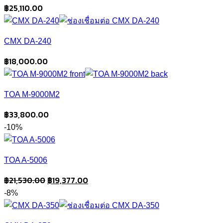
฿
25,110.00
CMX DA-240
฿
18,000.00
TOA M-9000M2
฿
33,800.00
-10%
TOA A-5006
Original
Current
฿
21,530.00
฿
19,377.00
price
price
-8%
was:
is:
฿21,530.00.
฿19,377.00.