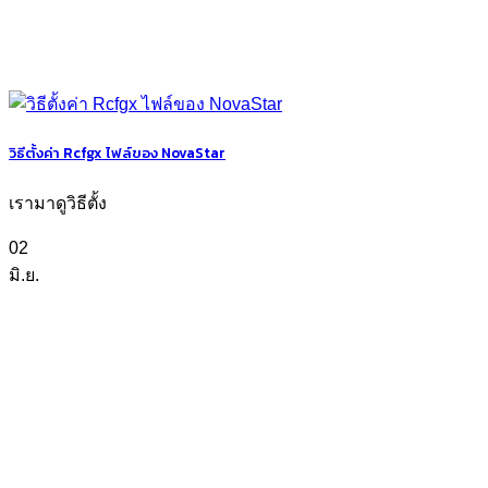
วิธีตั้งค่า Rcfgx ไฟล์ของ NovaStar
เรามาดูวิธีตั้ง
02
มิ.ย.