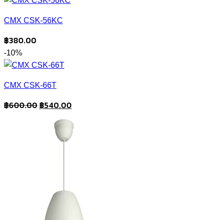
CMX CSK-56KC
฿
380.00
-10%
CMX CSK-66T
Original
Current
฿
600.00
฿
540.00
price
price
was:
is:
฿600.00.
฿540.00.