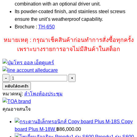
combination with an optional driver unit.
Its powder-coated finish, and stainless steel screws
ensure the unit’s weatherproof capability.
Brochure :
TH-650
หมายเหตุ : กรุณาเช็คสินค้าก่อนทำการสั่งซื้อทุกครั้ง
เพราะบางรายการอาจไม่มีสินค้าในสต็อก
จำนวน
TOA
หยิบใส่ตะกร้า
TH-
หมวดหมู่:
ลำโพงห้องประชุม
650
ชิ้น
คุณอาจสนใจ
Copy
board Plus M-18W
฿
86,000.00
Proedu1 รุ่น S600