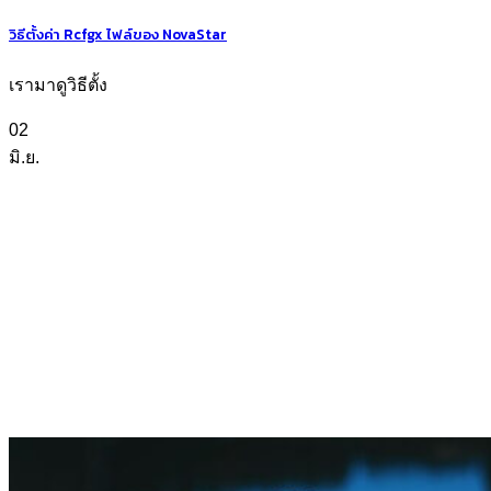
วิธีตั้งค่า Rcfgx ไฟล์ของ NovaStar
เรามาดูวิธีตั้ง
02
มิ.ย.