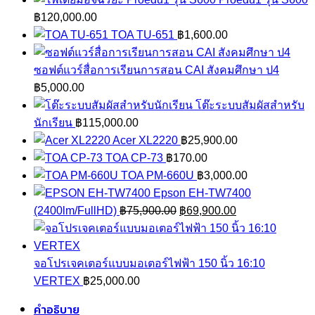
฿
120,000.00
TOA TU-651
฿
1,600.00
ซอฟต์แวร์สื่อการเรียนการสอน CAI สังคมศึกษา ป4
฿
5,000.00
โต๊ะระบบสัมผัสสำหรับ
นักเรียน
฿
115,000.00
Acer XL2220
฿
25,900.00
TOA CP-73
฿
170.00
TOA PM-660U
฿
3,000.00
Epson EH-TW7400
Original
Current
(2400lm/FullHD)
฿
75,900.00
฿
69,900.00
price
price
was:
is:
฿75,900.00.
฿69,900.00.
จอโปรเจคเตอร์แบบมอเตอร์ไฟฟ้า 150 นิ้ว 16:10
VERTEX
฿
25,000.00
คำอธิบาย