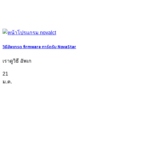
วิธีอัพเกรด firmware การ์ดรับ NovaStar
เราดูวิธี อัพเก
21
ม.ค.