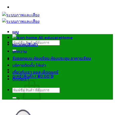
ข้าม
ไป
ยัง
เนื้อหา
เมนู
Home
ค้นหา:
หมวดหมู่สินค้า
บทความ
รับออกแบบ ห้องเรียน ห้องประชุม อาคารเรียน
บริการติดตั้ง ให้เช่า
เกี่ยวกับเรา ออล เอ็ดดูแคร์
ตะกร้าสินค้า /
฿
0.00
0
ติดต่อเรา
ค้นหา:
ไม่มีสินค้าในตะกร้า