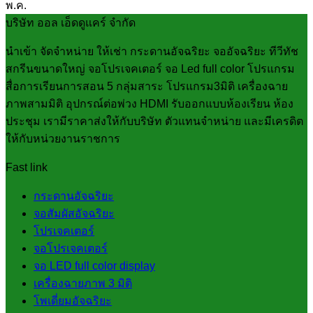
พ.ค.
บริษัท ออล เอ็ดดูแคร์ จำกัด
นำเข้า จัดจำหน่าย ให้เช่า กระดานอัจฉริยะ จออัจฉริยะ ทีวีทัช
สกรีนขนาดใหญ่ จอโปรเจคเตอร์ จอ Led full color โปรแกรม
สื่อการเรียนการสอน 5 กลุ่มสาระ โปรแกรม3มิติ เครื่องฉาย
ภาพสามมิติ อุปกรณ์ต่อพ่วง HDMI รับออกแบบห้องเรียน ห้อง
ประชุม เรามีราคาส่งให้กับบริษัท ตัวแทนจำหน่าย และมีเครดิต
ให้กับหน่วยงานราชการ
Fast link
กระดานอัจฉริยะ
จอสัมผัสอัจฉริยะ
โปรเจคเตอร์
จอโปรเจคเตอร์
จอ LED full color display
เครื่องฉายภาพ 3 มิติ
โพเดี่ยมอัจฉริยะ