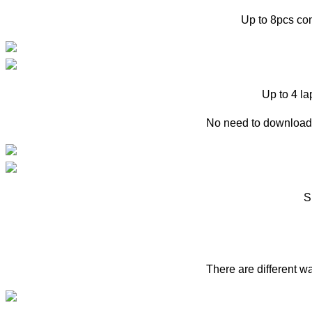
Up to 8pcs com
Up to 4 la
No need to download a
S
There are different w