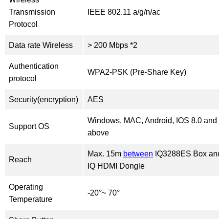
Transmission
IEEE 802.11 a/g/n/ac
Protocol
Data rate Wireless
> 200 Mbps *2
Authentication
WPA2-PSK (Pre-Share Key)
protocol
Security(encryption)
AES
Windows, MAC, Android, IOS 8.0 and
Support OS
above
Max. 15m
between
IQ3288ES Box an
Reach
IQ HDMI Dongle
Operating
-20°~ 70°
Temperature