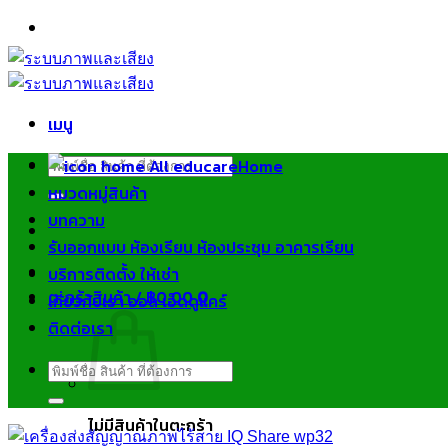
ข้าม
ไป
ยัง
เนื้อหา
เมนู
ค้นหา:
Home
หมวดหมู่สินค้า
บทความ
รับออกแบบ ห้องเรียน ห้องประชุม อาคารเรียน
บริการติดตั้ง ให้เช่า
ตะกร้าสินค้า /
฿
0.00
0
เกี่ยวกับเรา ออล เอ็ดดูแคร์
ติดต่อเรา
ค้นหา:
ไม่มีสินค้าในตะกร้า