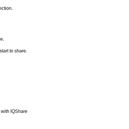
ection.
e.
tart to share.
y with IQShare