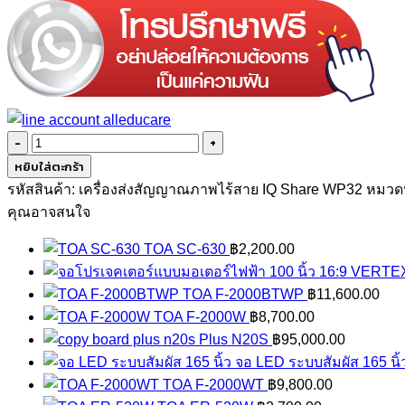
จำนวน
IQ
หยิบใส่ตะกร้า
Share
รหัสสินค้า:
เครื่องส่งสัญญาณภาพไร้สาย IQ Share WP32
หมวดห
WP32
คุณอาจสนใจ
ชิ้น
TOA SC-630
฿
2,200.00
TOA F-2000BTWP
฿
11,600.00
TOA F-2000W
฿
8,700.00
Plus N20S
฿
95,000.00
จอ LED ระบบสัมผัส 165 นิ้
TOA F-2000WT
฿
9,800.00