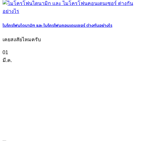
ไมโครโฟนไดนามิก และ ไมโครโฟนคอนเดนเซอร์ ต่างกันอย่างไร
เคยสงสัยไหมครับ
01
มี.ค.