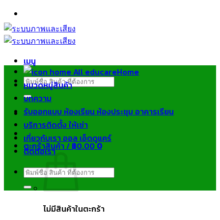
ข้าม
ไป
ยัง
เนื้อหา
เมนู
Home
ค้นหา:
หมวดหมู่สินค้า
บทความ
รับออกแบบ ห้องเรียน ห้องประชุม อาคารเรียน
บริการติดตั้ง ให้เช่า
เกี่ยวกับเรา ออล เอ็ดดูแคร์
ตะกร้าสินค้า /
฿
0.00
0
ติดต่อเรา
ค้นหา:
ไม่มีสินค้าในตะกร้า