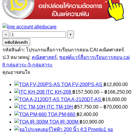
จำนวน
ซอฟต์แวร์
หยิบใส่ตะกร้า
สื่อ
รหัสสินค้า:
โปรแกรมสื่อการเรียนการสอน CAI คณิตศาสตร์
การ
ป.3
หมวดหมู่:
คณิตศาสตร์
,
ซอฟต์แวร์สื่อการเรียนการสอน cai
เรียน
8 กลุ่มสาระ-5-กลุ่มสาระ
การ
คุณอาจสนใจ
สอน
TOA FV-200PS-AS
฿
12,800.00
CAI
P
ITC KH-208
฿
157,500.00
–
฿
166,250.00
คณิตศาสตร์
r
TOA A-2120DT-AS
฿
19,000.00
ป3
Pr
฿
ITC TM-10H
฿
57,750.00
–
฿
70,000.00
ชิ้น
ra
t
TOA PM-660
฿
2,400.00
฿5
฿
TOA IR-300M
฿
10,900.00
th
จอ