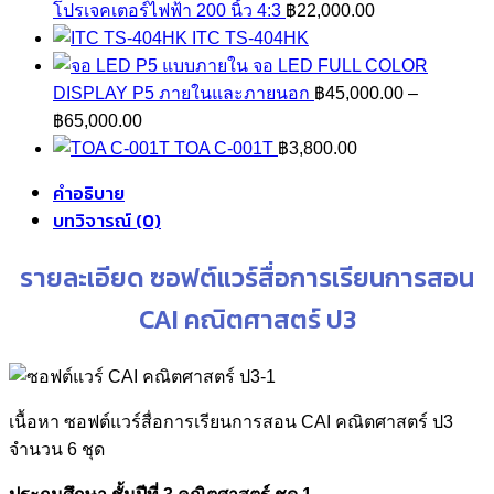
฿7
โปรเจคเตอร์ไฟฟ้า 200 นิ้ว 4:3
฿
22,000.00
ITC TS-404HK
จอ LED FULL COLOR
DISPLAY P5 ภายในและภายนอก
฿
45,000.00
–
Price
฿
65,000.00
range:
TOA C-001T
฿
3,800.00
฿45,000.00
คำอธิบาย
through
บทวิจารณ์ (0)
฿65,000.00
รายละเอียด ซอฟต์แวร์สื่อการเรียนการสอน
CAI คณิตศาสตร์ ป3
เนื้อหา ซอฟต์แวร์สื่อการเรียนการสอน CAI คณิตศาสตร์ ป3
จำนวน 6 ชุด