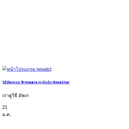
วิธีอัพเกรด firmware การ์ดรับ NovaStar
เราดูวิธี อัพเก
21
ม.ค.