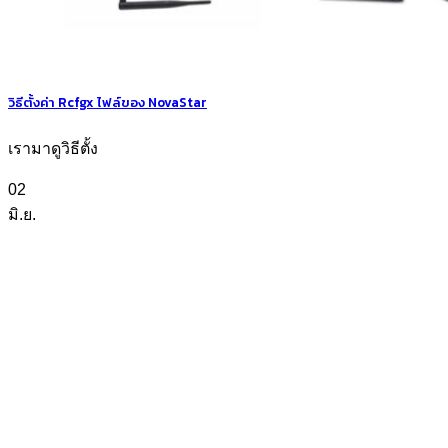
วิธีตั้งค่า Rcfgx ไฟล์ของ NovaStar
เรามาดูวิธีตั้ง
02
มิ.ย.