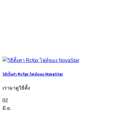
วิธีตั้งค่า Rcfgx ไฟล์ของ NovaStar
เรามาดูวิธีตั้ง
02
มิ.ย.