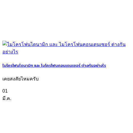
ไมโครโฟนไดนามิก และ ไมโครโฟนคอนเดนเซอร์ ต่างกันอย่างไร
เคยสงสัยไหมครับ
01
มี.ค.