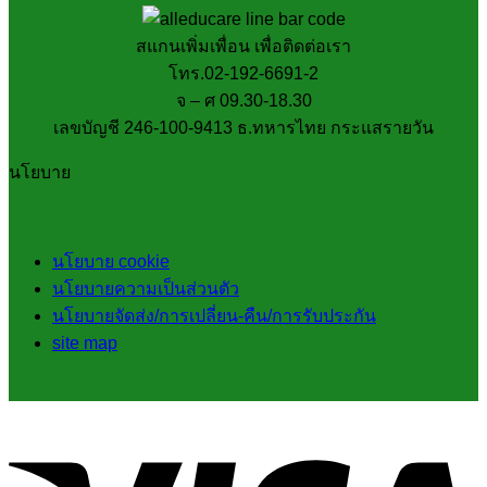
สแกนเพิ่มเพื่อน เพื่อติดต่อเรา
โทร.02-192-6691-2
จ – ศ 09.30-18.30
เลขบัญชี 246-100-9413 ธ.ทหารไทย กระแสรายวัน
นโยบาย
นโยบาย cookie
นโยบายความเป็นส่วนตัว
นโยบายจัดส่ง/การเปลี่ยน-คืน/การรับประกัน
site map
V