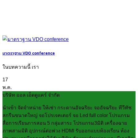
มาตราฐาน VDO conference
ในบทความนี้ เรา
17
พ.ค.
บริษัท ออล เอ็ดดูแคร์ จำกัด
นำเข้า จัดจำหน่าย ให้เช่า กระดานอัจฉริยะ จออัจฉริยะ ทีวีทัช
สกรีนขนาดใหญ่ จอโปรเจคเตอร์ จอ Led full color โปรแกรม
สื่อการเรียนการสอน 5 กลุ่มสาระ โปรแกรม3มิติ เครื่องฉาย
ภาพสามมิติ อุปกรณ์ต่อพ่วง HDMI รับออกแบบห้องเรียน ห้อง