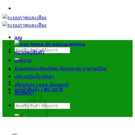
ข้าม
ไป
ยัง
เนื้อหา
เมนู
Home
ค้นหา:
หมวดหมู่สินค้า
บทความ
รับออกแบบ ห้องเรียน ห้องประชุม อาคารเรียน
บริการติดตั้ง ให้เช่า
เกี่ยวกับเรา ออล เอ็ดดูแคร์
ตะกร้าสินค้า /
฿
0.00
0
ติดต่อเรา
ค้นหา:
ไม่มีสินค้าในตะกร้า