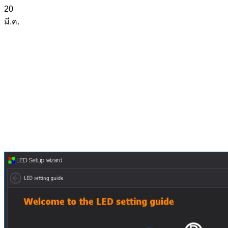
20
มี.ค.