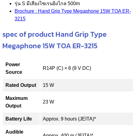
รุ่น S มีเสียงไซเรนยิงไกล 500m
Brochure : Hand Grip Type Megaphone 15W TOA ER-
3215
spec of product Hand Grip Type
Megaphone 15W TOA ER-3215
Power
R14P (C) × 6 (9 V DC)
Source
Rated Output
15 W
Maximum
23 W
Output
Battery Life
Approx. 9 hours (JEITA)*
Audible
Approx. 400 m (JEITA)*