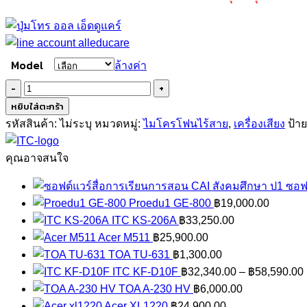
Model
ล้างค่า
จำนวน
ITC
หยิบใส่ตะกร้า
T-
รหัสสินค้า:
ไม่ระบุ
หมวดหมู่:
ไมโครโฟนไร้สาย
,
เครื่องเสียง
ป้า
530A
ชิ้น
คุณอาจสนใจ
ซอฟ
Proedu1 GE-800
฿
19,000.00
ITC KS-206A
฿
33,250.00
Acer M511
฿
25,900.00
TOA TU-631
฿
1,300.00
ITC KF-D10F
฿
32,340.00
–
฿
58,590.00
TOA A-230 HV
฿
6,000.00
Acer XL1220
฿
24,900.00