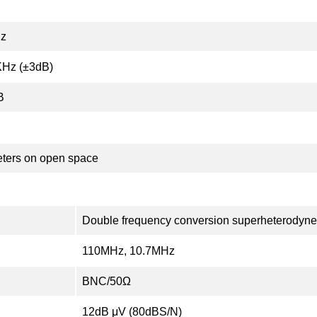
z
KHz (±3dB)
B
ters on open space
Double frequency conversion superheterodyne
110MHz, 10.7MHz
BNC/50Ω
12dB μV (80dBS/N)