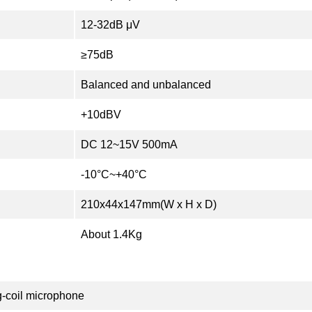
12-32dB μV
≥75dB
Balanced and unbalanced
+10dBV
DC 12~15V 500mA
-10°C~+40°C
210x44x147mm(W x H x D)
About 1.4Kg
-coil microphone