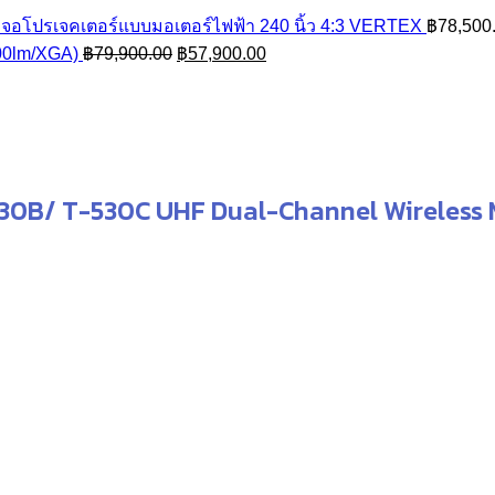
through
จอโปรเจคเตอร์แบบมอเตอร์ไฟฟ้า 240 นิ้ว 4:3 VERTEX
฿
78,500
฿58,590.00
Original
Current
0lm/XGA)
฿
79,900.00
฿
57,900.00
price
price
was:
is:
฿79,900.00.
฿57,900.00.
30B/ T-530C UHF Dual-Channel Wireless