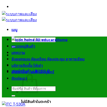
ข้าม
ไป
ยัง
เนื้อหา
เมนู
ค้นหา:
Home
หมวดหมู่สินค้า
บทความ
รับออกแบบ ห้องเรียน ห้องประชุม อาคารเรียน
บริการติดตั้ง ให้เช่า
ตะกร้าสินค้า /
฿
0.00
0
เกี่ยวกับเรา ออล เอ็ดดูแคร์
ติดต่อเรา
ค้นหา:
ไม่มีสินค้าในตะกร้า