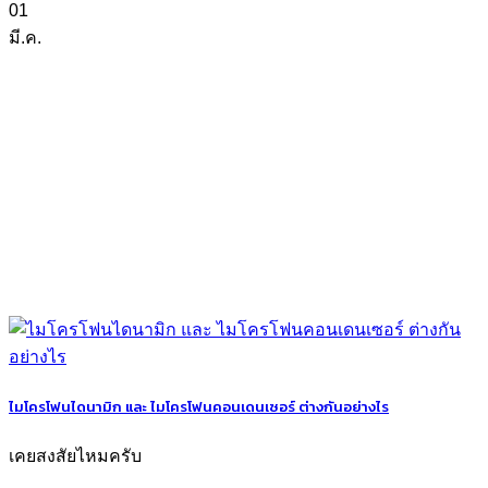
01
มี.ค.
ไมโครโฟนไดนามิก และ ไมโครโฟนคอนเดนเซอร์ ต่างกันอย่างไร
เคยสงสัยไหมครับ