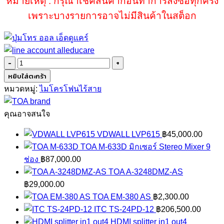
หมายเหตุ : กรุณาเช็คสินค้าก่อนทำการสั่งซื้อทุกครั้ง
เพราะบางรายการอาจไม่มีสินค้าในสต็อก
จำนวน
TOA
หยิบใส่ตะกร้า
IR-
หมวดหมู่:
ไมโครโฟนไร้สาย
500R
ชิ้น
คุณอาจสนใจ
VDWALL LVP615
฿
45,000.00
TOA M-633D มิกเซอร์ Stereo Mixer 9
ช่อง
฿
87,000.00
TOA A-3248DMZ-AS
฿
29,000.00
TOA EM-380 AS
฿
2,300.00
ITC TS-24PD-12
฿
206,500.00
HDMI splitter in1 out4