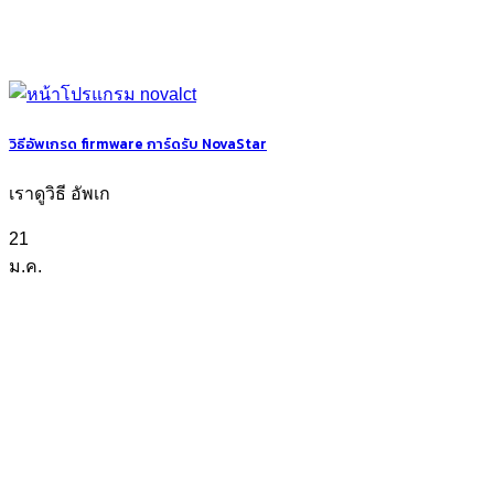
วิธีอัพเกรด firmware การ์ดรับ NovaStar
เราดูวิธี อัพเก
21
ม.ค.