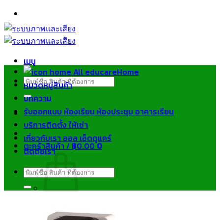
ข้าม
ไป
ยัง
เนื้อหา
เมนู
Home
ค้นหา:
หมวดหมู่สินค้า
บทความ
รับออกแบบ ห้องเรียน ห้องประชุม อาคารเรียน
บริการติดตั้ง ให้เช่า
เกี่ยวกับเรา ออล เอ็ดดูแคร์
ตะกร้าสินค้า /
฿
0.00
0
ติดต่อเรา
ค้นหา:
ไม่มีสินค้าในตะกร้า