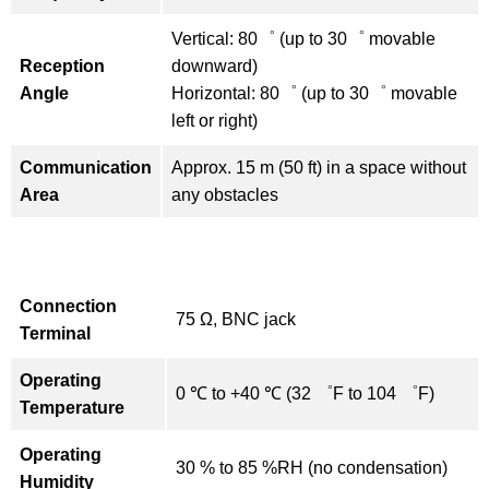
Vertical: 80゜ (up to 30゜ movable
Reception
downward)
Angle
Horizontal: 80゜ (up to 30゜ movable
left or right)
Communication
Approx. 15 m (50 ft) in a space without
Area
any obstacles
Connection
75 Ω, BNC jack
Terminal
Operating
0 ℃ to +40 ℃ (32 ゜F to 104 ゜F)
Temperature
Operating
30 % to 85 %RH (no condensation)
Humidity