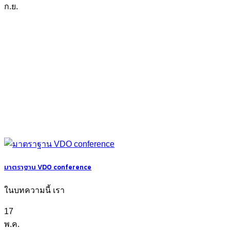
ก.ย.
มาตราฐาน VDO conference
ในบทความนี้ เรา
17
พ.ค.