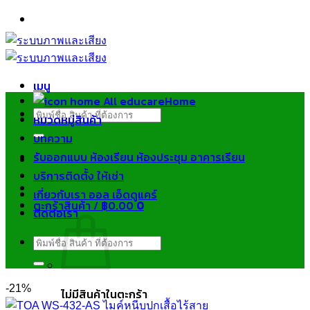
ข้าม
ไป
ยัง
เนื้อหา
เมนู
Home
ค้นหา:
หมวดหมู่สินค้า
บทความ
รับออกแบบ ห้องเรียน ห้องประชุม อาคารเรียน
บริการติดตั้ง ให้เช่า
เกี่ยวกับเรา ออล เอ็ดดูแคร์
ตะกร้าสินค้า /
฿
0.00
0
ติดต่อเรา
ค้นหา:
-21%
ไม่มีสินค้าในตะกร้า