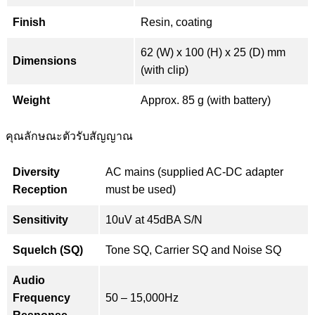
Finish
Resin, coating
62 (W) x 100 (H) x 25 (D) mm
Dimensions
(with clip)
Weight
Approx. 85 g (with battery)
คุณลักษณะตัวรับสัญญาณ
Diversity
AC mains (supplied AC-DC adapter
Reception
must be used)
Sensitivity
10uV at 45dBA S/N
Squelch (SQ)
Tone SQ, Carrier SQ and Noise SQ
Audio
Frequency
50 – 15,000Hz