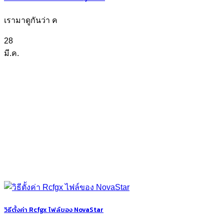
เรามาดูกันว่า ค
28
มี.ค.
วิธีตั้งค่า Rcfgx ไฟล์ของ NovaStar