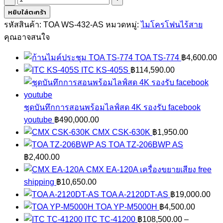
TOA
หยิบใส่ตะกร้า
WS-
รหัสสินค้า:
TOA WS-432-AS
หมวดหมู่:
ไมโครโฟนไร้สาย
432-
คุณอาจสนใจ
AS
TOA TS-774
฿
4,600.00
ชิ้น
ITC KS-405S
฿
114,590.00
ชุดบันทึกการสอนพร้อมไลฟ์สด 4K รองรับ facebook
youtube
฿
490,000.00
CMX CSK-630K
฿
1,950.00
TOA TZ-206BWP AS
฿
2,400.00
CMX EA-120A เครื่องขยายเสียง free
shipping
฿
10,650.00
TOA A-2120DT-AS
฿
19,000.00
TOA YP-M5000H
฿
4,500.00
ITC TC-41200
฿
108,500.00
–