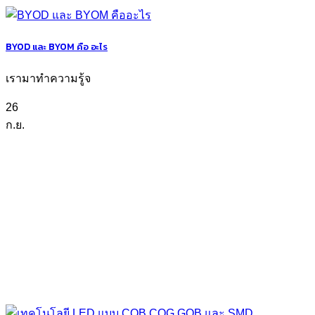
BYOD และ BYOM คือ อะไร
เรามาทำความรู้จ
26
ก.ย.