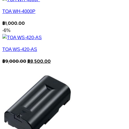
TOA WH-4000P
฿
1,000.00
-6%
TOA WS-420-AS
Original
Current
฿
9,000.00
฿
8,500.00
price
price
was:
is:
฿9,000.00.
฿8,500.00.