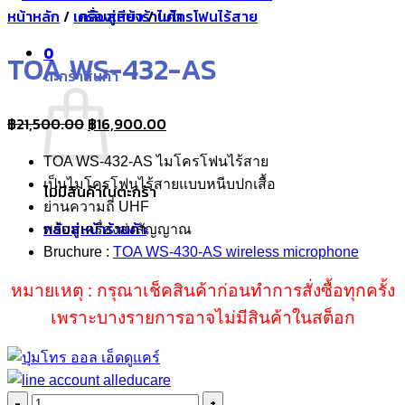
หน้าหลัก
/
เครื่องเสียง
กลับสู่หน้าร้านค้า
/
ไมโครโฟนไร้สาย
0
TOA WS-432-AS
ตะกร้าสินค้า
Original
Current
฿
21,500.00
฿
16,900.00
price
price
TOA WS-432-AS ไมโครโฟนไร้สาย
was:
is:
เป็นไมโครโฟนไร้สายแบบหนีบปกเสื้อ
฿21,500.00.
฿16,900.00.
ไม่มีสินค้าในตะกร้า
ย่านความถี่ UHF
กลับสู่หน้าร้านค้า
พร้อมเครื่องส่งสัญญาณ
Bruchure :
TOA WS-430-AS wireless microphone
หมายเหตุ : กรุณาเช็คสินค้าก่อนทำการสั่งซื้อทุกครั้ง
เพราะบางรายการอาจไม่มีสินค้าในสต็อก
จำนวน