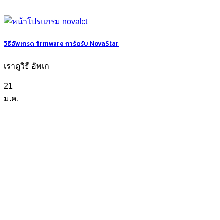
วิธีอัพเกรด firmware การ์ดรับ NovaStar
เราดูวิธี อัพเก
21
ม.ค.