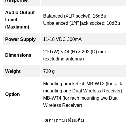
Response
Audio Output
Balanced (XLR socket): 16dBu
Level
Unbalanced (1/4″ jack socket): 10dBu
(Maximum)
Power Supply
11-18 VDC 300mA
210 (W) × 44 (H) × 202 (D) mm
Dimensions
(excluding antenna)
Weight
720 g
Mounting bracket kit: MB-WT3 (for rack
mounting one Dual Wireless Receiver)
Option
MB-WT4 (for rach mounting two Dual
Wireless Receiver)
สอบถามเพิ่มเติม