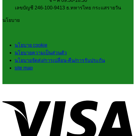
จ – ศ 09.30-18.30
เลขบัญชี 246-100-9413 ธ.ทหารไทย กระแสรายวัน
นโยบาย
นโยบาย cookie
นโยบายความเป็นส่วนตัว
นโยบายจัดส่ง/การเปลี่ยน-คืน/การรับประกัน
site map
V