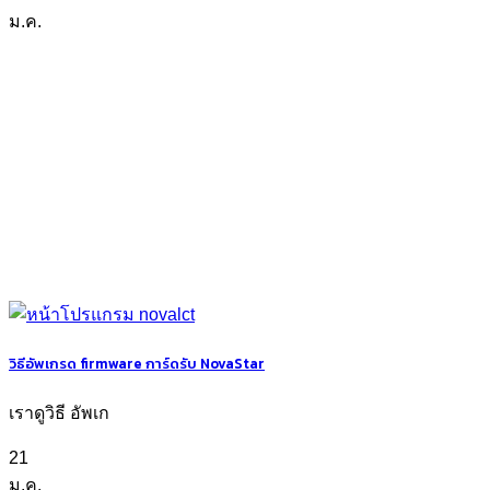
ม.ค.
วิธีอัพเกรด firmware การ์ดรับ NovaStar
เราดูวิธี อัพเก
21
ม.ค.