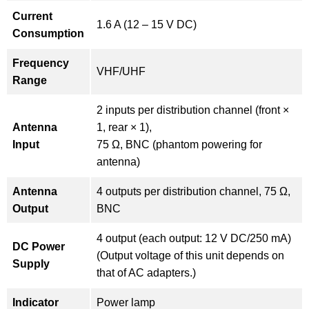
Current
1.6 A (12 – 15 V DC)
Consumption
Frequency
VHF/UHF
Range
2 inputs per distribution channel (front ×
Antenna
1, rear × 1),
Input
75 Ω, BNC (phantom powering for
antenna)
Antenna
4 outputs per distribution channel, 75 Ω,
Output
BNC
4 output (each output: 12 V DC/250 mA)
DC Power
(Output voltage of this unit depends on
Supply
that of AC adapters.)
Indicator
Power lamp