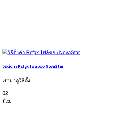
วิธีตั้งค่า Rcfgx ไฟล์ของ NovaStar
เรามาดูวิธีตั้ง
02
มิ.ย.