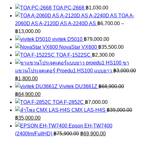
TOA PC-2668
฿
1,030.00
TOA A-
2060D AS A-2120D AS A-2240D AS
฿
6,700.00
–
Price
฿
13,000.00
range:
vivitek D5010
฿
79,000.00
฿6,700.00
NovaStar VX600
฿
35,500.00
through
TOA F-1522SC
฿
2,300.00
฿13,000.00
ขา
แขวนโปรเจคเตอร์ Proedu1 HS100 แบบยาว
฿
3,000.00
Original
Current
฿
1,800.00
price
price
Vivitek DU3661Z
฿
68,900.00
was:
Original
is:
Current
฿
64,900.00
฿3,000.00.
price
฿1,800.00.
price
TOA F-2852C
฿
7,000.00
was:
is:
CMX LAS-H4S
฿
39,000.00
฿68,900.00.
Original
฿64,900.00.
Current
฿
35,000.00
price
price
Epson EH-TW7400
was:
is:
Original
Current
(2400lm/FullHD)
฿
75,900.00
฿
69,900.00