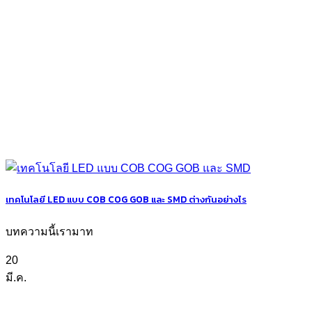
เทคโนโลยี LED แบบ COB COG GOB และ SMD ต่างกันอย่างไร
บทความนี้เรามาท
20
มี.ค.