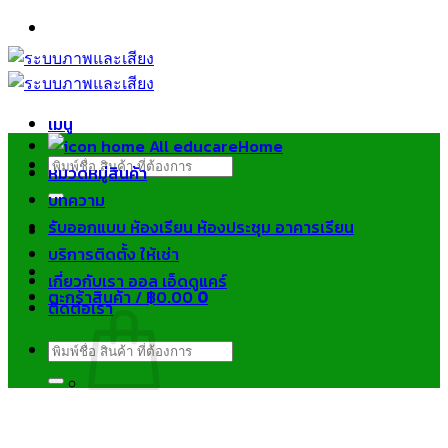
ข้าม
ไป
ยัง
เนื้อหา
เมนู
Home
ค้นหา:
หมวดหมู่สินค้า
บทความ
รับออกแบบ ห้องเรียน ห้องประชุม อาคารเรียน
บริการติดตั้ง ให้เช่า
เกี่ยวกับเรา ออล เอ็ดดูแคร์
ตะกร้าสินค้า /
฿
0.00
0
ติดต่อเรา
ค้นหา:
ไม่มีสินค้าในตะกร้า