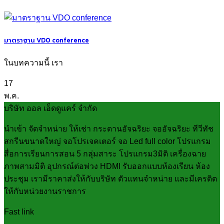
มาตราฐาน VDO conference
ในบทความนี้ เรา
17
พ.ค.
บริษัท ออล เอ็ดดูแคร์ จำกัด
นำเข้า จัดจำหน่าย ให้เช่า กระดานอัจฉริยะ จออัจฉริยะ ทีวีทัช
สกรีนขนาดใหญ่ จอโปรเจคเตอร์ จอ Led full color โปรแกรม
สื่อการเรียนการสอน 5 กลุ่มสาระ โปรแกรม3มิติ เครื่องฉาย
ภาพสามมิติ อุปกรณ์ต่อพ่วง HDMI รับออกแบบห้องเรียน ห้อง
ประชุม เรามีราคาส่งให้กับบริษัท ตัวแทนจำหน่าย และมีเครดิต
ให้กับหน่วยงานราชการ
Fast link