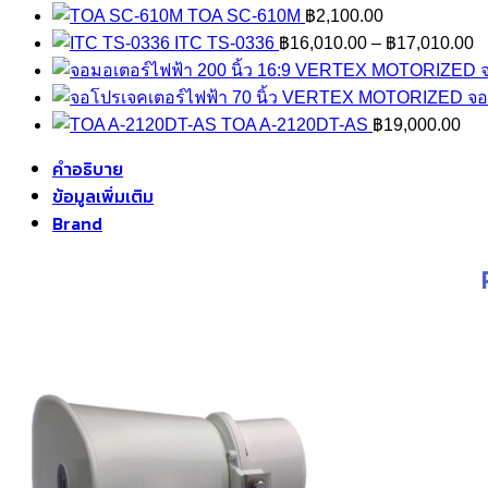
TOA SC-610M
฿
2,100.00
P
ITC TS-0336
฿
16,010.00
–
฿
17,010.00
r
฿
จอ
t
TOA A-2120DT-AS
฿
19,000.00
฿
คำอธิบาย
ข้อมูลเพิ่มเติม
Brand