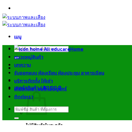
ข้าม
ไป
ยัง
เนื้อหา
เมนู
ค้นหา:
Home
หมวดหมู่สินค้า
บทความ
รับออกแบบ ห้องเรียน ห้องประชุม อาคารเรียน
บริการติดตั้ง ให้เช่า
ตะกร้าสินค้า /
฿
0.00
0
เกี่ยวกับเรา ออล เอ็ดดูแคร์
ติดต่อเรา
ค้นหา:
ไม่มีสินค้าในตะกร้า