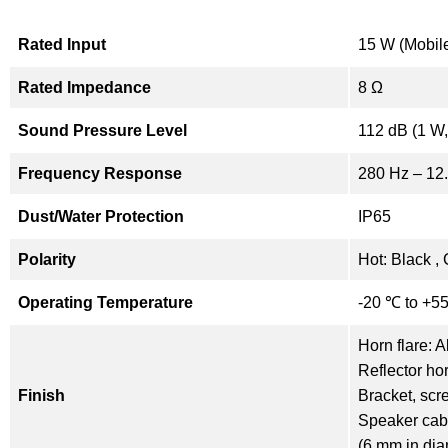
Rated Input
15 W (Mobil
Rated Impedance
8 Ω
Sound Pressure Level
112 dB (1 W,
Frequency Response
280 Hz – 12
Dust/Water Protection
IP65
Polarity
Hot: Black ,
Operating Temperature
-20 ℃ to +55
Horn flare: 
Reflector hor
Finish
Bracket, scr
Speaker cabl
(6 mm in dia