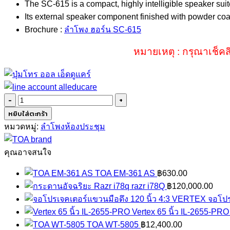
The SC-615 is a compact, highly intelligible speaker su
Its external speaker component finished with powder coat
Brochure :
ลำโพง ฮอร์น SC-615
หมายเหตุ : กรุณาเช็คส
จำนวน
TOA
หยิบใส่ตะกร้า
SC-
หมวดหมู่:
ลำโพงห้องประชุม
615
ชิ้น
คุณอาจสนใจ
TOA EM-361 AS
฿
630.00
razr i78Q
฿
120,000.00
จอโปร
Vertex 65 นิ้ว IL-2655-PRO
TOA WT-5805
฿
12,400.00