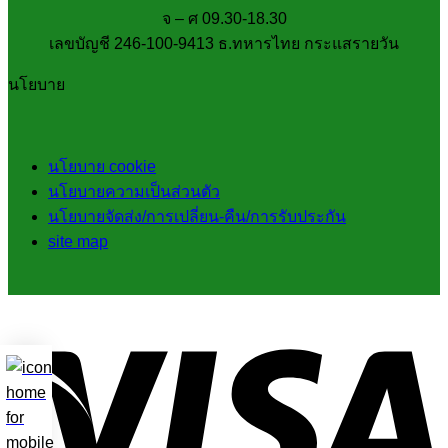
จ – ศ 09.30-18.30
เลขบัญชี 246-100-9413 ธ.ทหารไทย กระแสรายวัน
นโยบาย
นโยบาย cookie
นโยบายความเป็นส่วนตัว
นโยบายจัดส่ง/การเปลี่ยน-คืน/การรับประกัน
site map
V