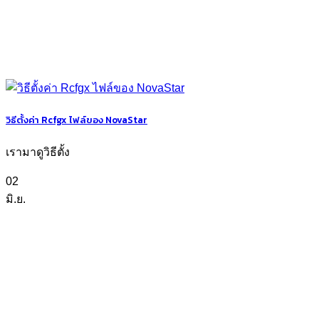
วิธีตั้งค่า Rcfgx ไฟล์ของ NovaStar
เรามาดูวิธีตั้ง
02
มิ.ย.