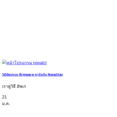
วิธีอัพเกรด firmware การ์ดรับ NovaStar
เราดูวิธี อัพเก
21
ม.ค.