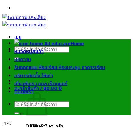
ข้าม
ไป
ยัง
เนื้อหา
เมนู
Home
ค้นหา:
หมวดหมู่สินค้า
บทความ
รับออกแบบ ห้องเรียน ห้องประชุม อาคารเรียน
บริการติดตั้ง ให้เช่า
เกี่ยวกับเรา ออล เอ็ดดูแคร์
ตะกร้าสินค้า /
฿
0.00
0
ติดต่อเรา
ค้นหา:
-1%
ไม่มีสินค้าในตะกร้า