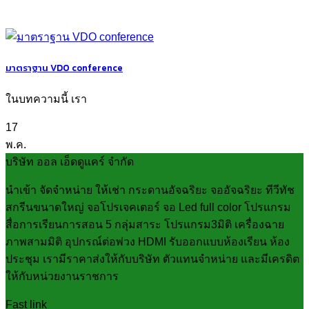
มาตราฐาน VDO conference
ในบทความนี้ เรา
17
พ.ค.
บริษัท ออล เอ็ดดูแคร์ จำกัด
นำเข้า จัดจำหน่าย ให้เช่า กระดานอัจฉริยะ จออัจฉริยะ ทีวีทัช
สกรีนขนาดใหญ่ จอโปรเจคเตอร์ จอ Led full color โปรแกรม
สื่อการเรียนการสอน 5 กลุ่มสาระ โปรแกรม3มิติ เครื่องฉาย
ภาพสามมิติ อุปกรณ์ต่อพ่วง HDMI รับออกแบบห้องเรียน ห้อง
ประชุม เรามีราคาส่งให้กับบริษัท ตัวแทนจำหน่าย และมีเครดิต
ให้กับหน่วยงานราชการ
Fast link