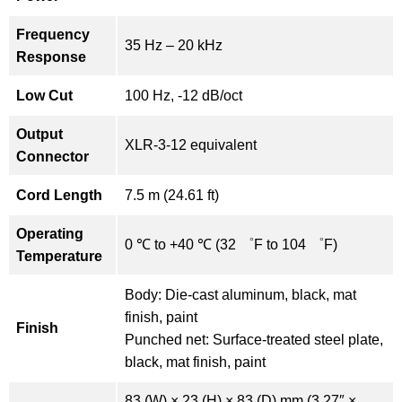
Frequency
35 Hz – 20 kHz
Response
Low Cut
100 Hz, -12 dB/oct
Output
XLR-3-12 equivalent
Connector
Cord Length
7.5 m (24.61 ft)
Operating
0 ℃ to +40 ℃ (32 ゜F to 104 ゜F)
Temperature
Body: Die-cast aluminum, black, mat
finish, paint
Finish
Punched net: Surface-treated steel plate,
black, mat finish, paint
83 (W) × 23 (H) × 83 (D) mm (3.27″ ×