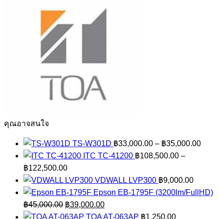
คุณอาจสนใจ
Price
TS-W301D
฿
33,000.00
–
฿
35,000.00
range
ITC TC-41200
฿
108,500.00
–
Price
฿33,
฿
122,500.00
range:
thro
VDWALL LVP300
฿
9,000.00
฿108,500.00
฿35,
Epson EB-1795F (3200lm/FullHD)
Original
through
Current
฿
45,000.00
฿
39,000.00
price
฿122,500.00
price
TOA AT-063AP
฿
1,250.00