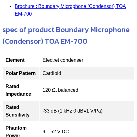
Brochure : Boundary Microphone (Condensor) TOA
EM-700
spec of product Boundary Microphone
(Condensor) TOA EM-700
Element
Electret condenser
Polar Pattern
Cardioid
Rated
120 Ω, balanced
Impedance
Rated
-33 dB (1 kHz 0 dB=1 V/Pa)
Sensitivity
Phantom
9 – 52 V DC
Power