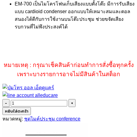
EM-700 เป็นไมโครโฟนเก็บเสียงแบบตั้งโต๊ะ มีการรับเสียง
was:
is:
แบบ cardioid condenser ออกแบบให้เหมาะสมและตอล
฿17,300.00.
฿17,200.00.
สนองได้ดีกับการใช้งานบนโต๊ะประชุม ช่วยขจัดเสียง
รบกวนที่ไม่พึงประสงค์ได้
หมายเหตุ : กรุณาเช็คสินค้าก่อนทำการสั่งซื้อทุกครั้ง
เพราะบางรายการอาจไม่มีสินค้าในสต็อก
จำนวน
TOA
หยิบใส่ตะกร้า
EM-
หมวดหมู่:
ชุดไมค์ประชุม conference
700
ชิ้น